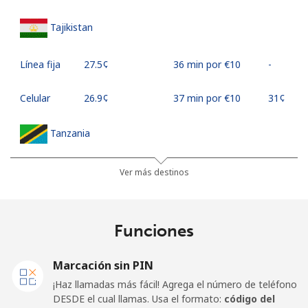
Tajikistan
Línea fija
⁦27.5¢⁩
36 min por ⁦€10⁩
-
Celular
⁦26.9¢⁩
37 min por ⁦€10⁩
⁦31¢⁩
Tanzania
Línea fija
⁦32.9¢⁩
30 min por ⁦€10⁩
-
Ver más destinos
Celular
⁦26.5¢⁩
37 min por ⁦€10⁩
-
Funciones
Thailand
Marcación sin PIN
Línea fija
⁦3.9¢⁩
256 min por ⁦€10⁩
-
¡Haz llamadas más fácil! Agrega el número de teléfono
DESDE el cual llamas. Usa el formato:
código del