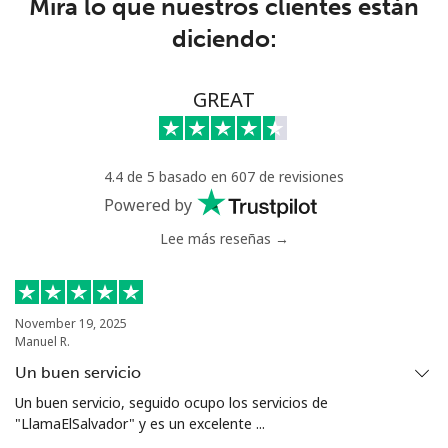
Mira lo que nuestros clientes están
diciendo:
Trinidad And Tobago
Línea fija
⁦6.9¢⁩
144 min por ⁦€10⁩
-
GREAT
Celular
⁦20.5¢⁩
48 min por ⁦€10⁩
-
4.4 de 5 basado en 607 de revisiones
Tunisia
Powered by
Lee más reseñas →
Línea fija
⁦94.5¢⁩
10 min por ⁦€10⁩
-
Celular
⁦93.9¢⁩
10 min por ⁦€10⁩
-
November 19, 2025
Manuel R.
Turkey
Un buen servicio
Línea fija
⁦4.5¢⁩
222 min por ⁦€10⁩
-
Un buen servicio, seguido ocupo los servicios de
"LlamaElSalvador" y es un excelente ...