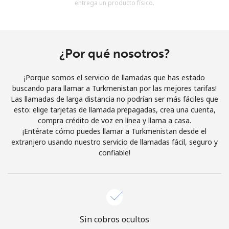
entrega un producto físico.
Al abrir una cuenta en este sitio web, estoy de acuerdo con
estos
Términos y condiciones.
Únete
¿Por qué nosotros?
¡Porque somos el servicio de llamadas que has estado
buscando para llamar a Turkmenistan por las mejores tarifas!
Las llamadas de larga distancia no podrían ser más fáciles que
¡Hola!
esto: elige tarjetas de llamada prepagadas, crea una cuenta,
compra crédito de voz en línea y llama a casa.
¡Entérate cómo puedes llamar a Turkmenistan desde el
Inicia sesión o
REGÍSTRATE →
extranjero usando nuestro servicio de llamadas fácil, seguro y
confiable!
¿Olvidaste tu contraseña? →
Sin cobros ocultos