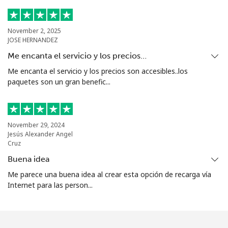
Celular
⁦27.5¢⁩
36 min por ⁦€10⁩
⁦5¢⁩
Turkmenistan
November 2, 2025
JOSE HERNANDEZ
Línea fija
⁦26.9¢⁩
37 min por ⁦€10⁩
-
Me encanta el servicio y los precios…
Me encanta el servicio y los precios son accesibles..los
Celular
⁦32.9¢⁩
30 min por ⁦€10⁩
⁦16¢⁩
paquetes son un gran benefic...
Turks And Caicos Islands
November 29, 2024
Línea fija
⁦28.9¢⁩
34 min por ⁦€10⁩
-
Jesús Alexander Angel
Cruz
Celular
⁦32.5¢⁩
30 min por ⁦€10⁩
-
Buena idea
Me parece una buena idea al crear esta opción de recarga vía
Tuvalu
Internet para las person...
All
⁦194.5¢⁩
5 min por ⁦€10⁩
-
country