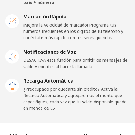
Celular
⁦3.9¢⁩
256 min por ⁦€10⁩
⁦5¢⁩
país + número.
Togo
Marcación Rápida
¡Mejora la velocidad de marcado! Programa tus
números frecuentes en los dígitos de tu teléfono y
Línea fija
⁦38.5¢⁩
25 min por ⁦€10⁩
-
conéctate más rápido con tus seres queridos.
Celular
⁦33.5¢⁩
29 min por ⁦€10⁩
⁦5¢⁩
Notificaciones de Voz
DESACTIVA esta función para omitir los mensajes de
Tokelau
saldo y minutos al hacer la llamada.
All
⁦196.9¢⁩
5 min por ⁦€10⁩
-
Recarga Automática
country
¿Preocupado por quedarte sin crédito? Activa la
Recarga Automatica y agregaremos el monto que
Tonga
especifiques, cada vez que tu saldo disponible quede
en menos de ⁦€5⁩.
Línea fija
⁦116.5¢⁩
8 min por ⁦€10⁩
-
Celular
⁦117.5¢⁩
8 min por ⁦€10⁩
⁦5¢⁩