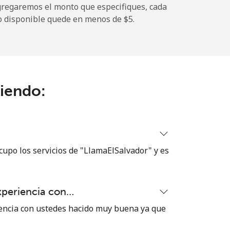
gregaremos el monto que especifiques, cada
-
o disponible quede en menos de ⁦$5⁩.
-
ciendo:
⁦8¢⁩
-
cupo los servicios de "LlamaElSalvador" y es
⁦8¢⁩
xperiencia con…
encia con ustedes hacido muy buena ya que
-