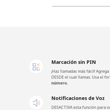
Línea fija
Celular
Mobile - Etisalat
El Salvador
Marcación sin PIN
Línea fija
¡Haz llamadas más fácil! Agrega
Claro Landlines
DESDE el cual llamas. Usa el fo
número.
Celular
Notificaciones de Voz
Equatorial Guinea
DESACTIVA esta función para om