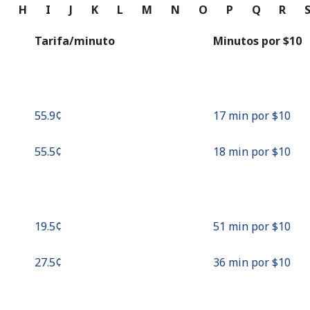
o
G
H
I
J
K
L
M
N
O
P
Q
R
Continuar con
Tarifa/minuto
Minutos por ⁦$10⁩
⁦55.9¢⁩
17 min por ⁦$10⁩
⁦55.5¢⁩
18 min por ⁦$10⁩
⁦19.5¢⁩
51 min por ⁦$10⁩
⁦27.5¢⁩
36 min por ⁦$10⁩