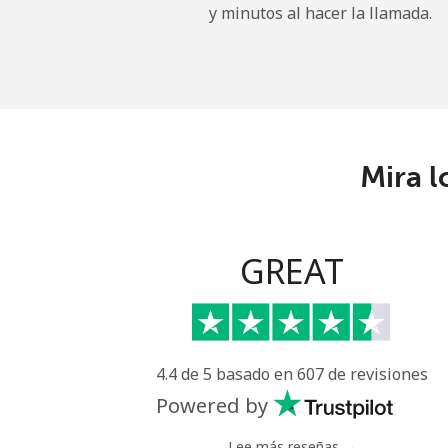
y minutos al hacer la llamada.
All country
Eritrea
Línea fija
Mira l
Celular
Estonia
GREAT
Línea fija
Celular
4.4 de 5 basado en 607 de revisiones
Eswatini
Powered by
Línea fija
Lee más reseñas →