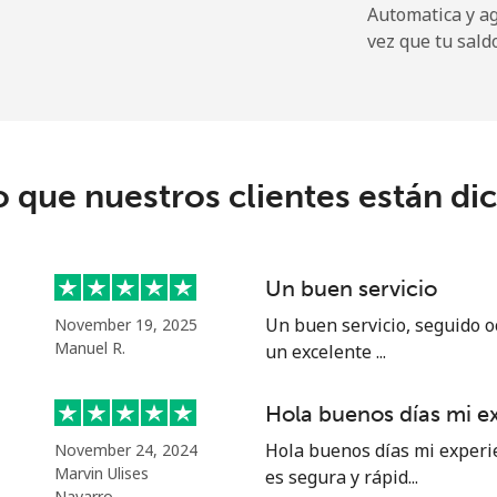
Automatica y a
⁦72.9¢⁩
13 min por ⁦$10⁩
vez que tu sald
⁦32.9¢⁩
30 min por ⁦$10⁩
o que nuestros clientes están di
⁦32.9¢⁩
30 min por ⁦$10⁩
Un buen servicio
⁦1.5¢⁩
665 min por ⁦$10⁩
Un buen servicio, seguido o
November 19, 2025
Manuel R.
un excelente ...
⁦48.5¢⁩
20 min por ⁦$10⁩
Hola buenos días mi e
Hola buenos días mi experi
November 24, 2024
Marvin Ulises
es segura y rápid...
⁦25.9¢⁩
38 min por ⁦$10⁩
Navarro