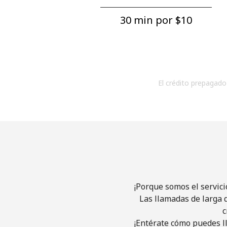
30 min por ⁦$10⁩
El crédito prepagado 
¡Porque somos el servici
Las llamadas de larga d
c
¡Entérate cómo puedes ll