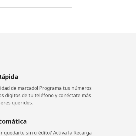
-
-
-
Rápida
-
ocidad de marcado! Programa tus números
-
os dígitos de tu teléfono y conéctate más
seres queridos.
⁦11¢⁩
tomática
 quedarte sin crédito? Activa la Recarga