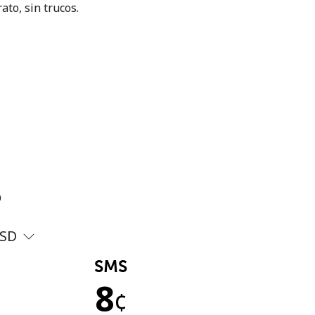
ato, sin trucos.
?
SD
SMS
8
¢