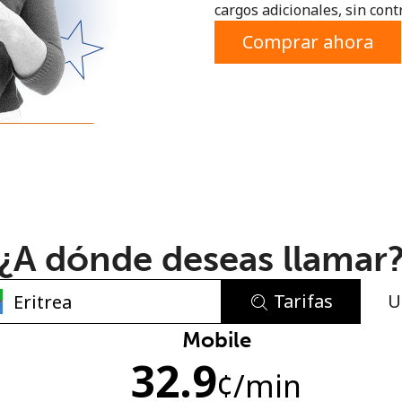
cargos adicionales, sin contr
o
Comprar ahora
¿A dónde deseas llamar
Tarifas
U
No se ha creado una contraseña
Mobile
32.9
Mínimo 8 caracteres
¢
/min
Una letra mayúscula y una minúscula