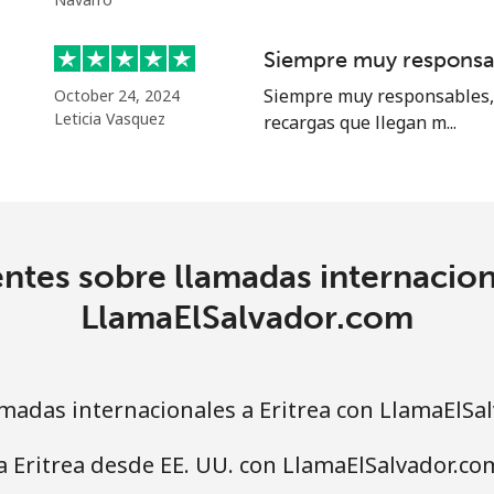
⁦20.5¢⁩
48 min por ⁦$10⁩
Siempre muy responsa
Siempre muy responsables, 
October 24, 2024
Leticia Vasquez
recargas que llegan m...
⁦31.5¢⁩
31 min por ⁦$10⁩
⁦29.9¢⁩
33 min por ⁦$10⁩
ntes sobre llamadas internaciona
LlamaElSalvador.com
adas internacionales a Eritrea con LlamaElSa
a Eritrea desde EE. UU. con LlamaElSalvador.co