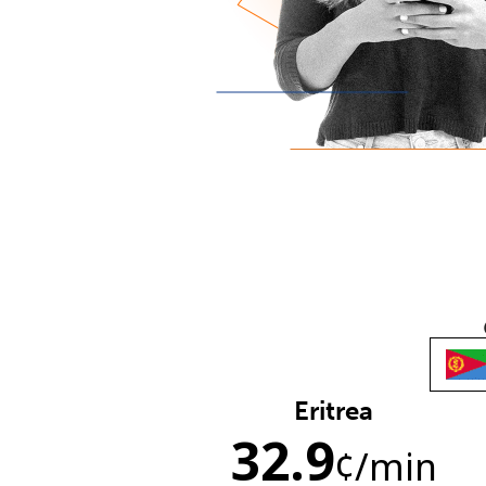
Eritrea
32.9
¢
/min