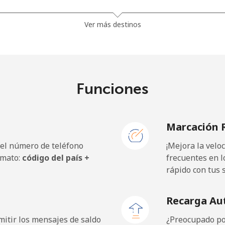
⁦13.9¢⁩
71 min por ⁦$10⁩
Ver más destinos
⁦19.5¢⁩
51 min por ⁦$10⁩
⁦15.9¢⁩
62 min por ⁦$10⁩
Funciones
Marcación 
⁦12.9¢⁩
77 min por ⁦$10⁩
 el número de teléfono
¡Mejora la vel
⁦9.9¢⁩
101 min por ⁦$10⁩
rmato:
código del país +
frecuentes en l
rápido con tus 
⁦12.9¢⁩
77 min por ⁦$10⁩
Recarga Au
itir los mensajes de saldo
¿Preocupado por