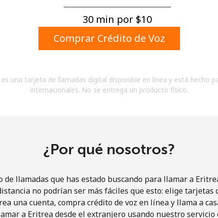
Un número
Un caracter especial
30 min por ⁦$10⁩
Comprar Crédito de Voz
es una tarjeta de llamadas digital disponible en línea y está hecho p
internacionales. No se entrega un producto físico.
Mantente en contacto para recibir nuestras mejores
ofertas.
Al abrir una cuenta en este sitio web, estoy de
acuerdo con estos
Términos y condiciones.
¿Por qué nosotros?
Únete
o de llamadas que has estado buscando para llamar a Eritrea
istancia no podrían ser más fáciles que esto: elige tarjeta
rea una cuenta, compra crédito de voz en línea y llama a cas
amar a Eritrea desde el extranjero usando nuestro servicio 