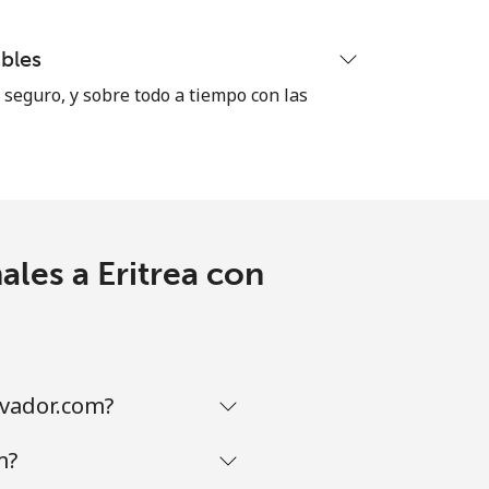
⁦38¢⁩
bles
seguro, y sobre todo a tiempo con las
-
-
les a Eritrea con
lvador.com?
m?