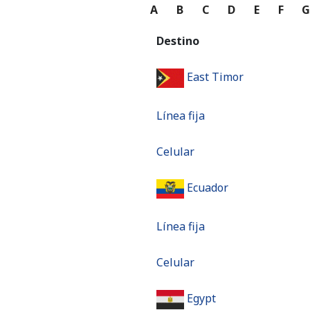
A
B
C
D
E
F
Destino
East Timor
Línea fija
Celular
Ecuador
Línea fija
Celular
Egypt