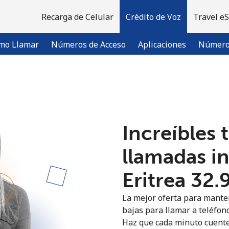
Recarga de Celular
Crédito de Voz
Travel e
mo Llamar
Números de Acceso
Aplicaciones
Número 
¡Bienvenido!
Increíbles 
¿Ya tienes una cuenta?
Inicia sesión →
llamadas i
Regístrate con
Eritrea ⁦32.
La mejor oferta para manten
bajas para llamar a teléfono
Haz que cada minuto cuente