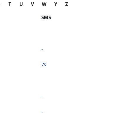
S
T
U
V
W
Y
Z
SMS
-
⁦7¢⁩
-
-