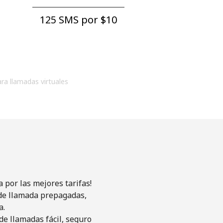
125 SMS por ⁦$10⁩
ara llamadas virtuales
 por las mejores tarifas!
s de llamada prepagadas,
a.
de llamadas fácil, seguro