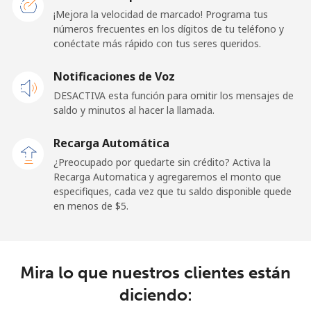
Línea fija
⁦57.9¢⁩
17 min por
-
¡Mejora la velocidad de marcado! Programa tus
⁦$10⁩
números frecuentes en los dígitos de tu teléfono y
conéctate más rápido con tus seres queridos.
Celular
⁦57.9¢⁩
17 min por
-
Notificaciones de Voz
⁦$10⁩
DESACTIVA esta función para omitir los mensajes de
saldo y minutos al hacer la llamada.
Malaysia
Recarga Automática
Línea fija
⁦1.5¢⁩
665 min por
-
¿Preocupado por quedarte sin crédito? Activa la
⁦$10⁩
Recarga Automatica y agregaremos el monto que
especifiques, cada vez que tu saldo disponible quede
Celular
⁦1.5¢⁩
665 min por
-
en menos de ⁦$5⁩.
⁦$10⁩
Maldives
Mira lo que nuestros clientes están
Línea fija
⁦109.9¢⁩
9 min por
-
diciendo:
⁦$10⁩