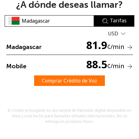
¿A dónde deseas llamar?
Tarifas
USD
81.9
¢
/min
Madagascar
No se ha creado una contraseña
Mínimo 8 caracteres
88.5
¢
/min
Mobile
Una letra mayúscula y una minúscula
Un número
Un caracter especial
Comprar Crédito de Voz
El crédito prepagado es una tarjeta de llamadas digital disponible en
línea y está hecho para llamadas virtuales internacionales. No se
entrega un producto físico.
Mantente en contacto para recibir nuestras mejores
ofertas.