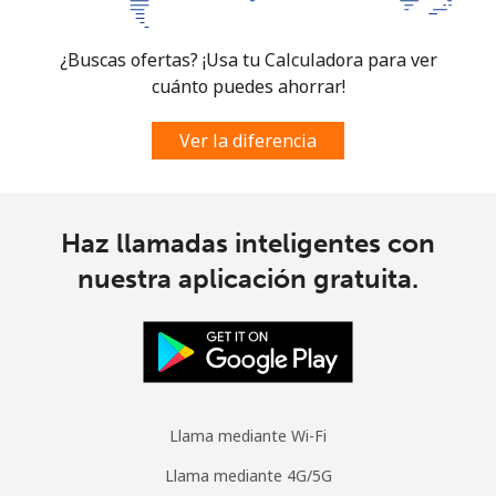
Micronesia
¿Buscas ofertas? ¡Usa tu Calculadora para ver
All country
⁦70.9¢⁩
14 min por
-
cuánto puedes ahorrar!
⁦$10⁩
Ver la diferencia
Moldova
Línea fija
⁦38.9¢⁩
25 min por
-
⁦$10⁩
Haz llamadas inteligentes con
nuestra aplicación gratuita.
Celular
⁦39.9¢⁩
25 min por
⁦32¢⁩
⁦$10⁩
Monaco
Línea fija
⁦42.5¢⁩
23 min por
-
Llama mediante Wi-Fi
⁦$10⁩
Llama mediante 4G/5G