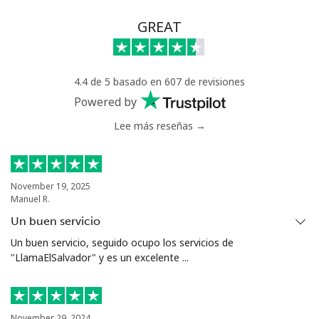
Celular
⁦108.9¢⁩
9 min por
-
GREAT
⁦$10⁩
Mali
4.4 de 5 basado en 607 de revisiones
Powered by
Línea fija
⁦53.9¢⁩
18 min por
-
Lee más reseñas →
⁦$10⁩
Celular
⁦53.9¢⁩
18 min por
⁦17¢⁩
⁦$10⁩
November 19, 2025
Manuel R.
Malta
Un buen servicio
Un buen servicio, seguido ocupo los servicios de
Línea fija
⁦39.5¢⁩
25 min por
-
"LlamaElSalvador" y es un excelente ...
⁦$10⁩
Celular
⁦58.5¢⁩
17 min por
⁦8¢⁩
⁦$10⁩
November 29, 2024