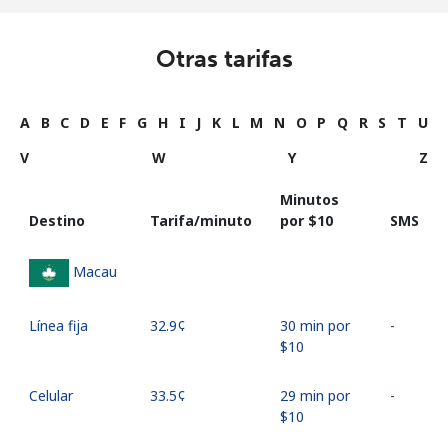
Otras tarifas
A
B
C
D
E
F
G
H
I
J
K
L
M
N
O
P
Q
R
S
T
U
V
W
Y
Z
Minutos
Destino
Tarifa/minuto
por ⁦$10⁩
SMS
Macau
Línea fija
⁦32.9¢⁩
30 min por
-
⁦$10⁩
Celular
⁦33.5¢⁩
29 min por
-
⁦$10⁩