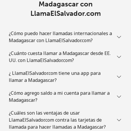
Madagascar con
LlamaElSalvador.com
Celular
⁦30.9¢⁩
32 min por
-
⁦$10⁩
¿Cómo puedo hacer llamadas internacionales a
Mauritania
Madagascar con LlamaElSalvador.com?
Línea fija
⁦86.9¢⁩
11 min por
-
¿Cuánto cuesta llamar a Madagascar desde EE.
⁦$10⁩
UU. con LlamaElSalvador.com?
Celular
⁦89.5¢⁩
11 min por
-
¿ LlamaElSalvador.com tiene una app para
⁦$10⁩
llamar a Madagascar?
Mauritius
¿Cómo agrego saldo a mi cuenta para llamar a
Madagascar?
Línea fija
⁦8.5¢⁩
117 min por
-
¿Cuáles son las ventajas de usar
⁦$10⁩
LlamaElSalvador.com contra las tarjetas de
llamada para hacer llamadas a Madagascar?
Celular
⁦7.5¢⁩
133 min por
⁦32¢⁩