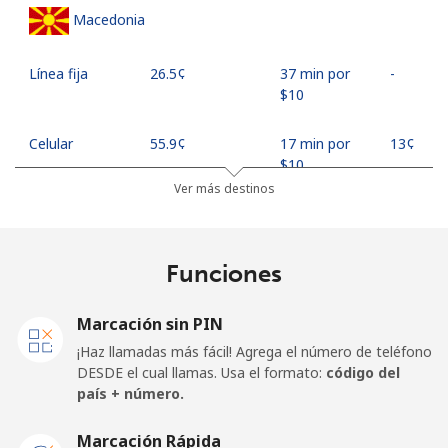
Macedonia
Línea fija
⁦26.5¢⁩
37 min por
-
⁦$10⁩
Celular
⁦55.9¢⁩
17 min por
⁦13¢⁩
⁦$10⁩
Ver más destinos
Madagascar
Funciones
Línea fija
⁦81.9¢⁩
12 min por
-
⁦$10⁩
Marcación sin PIN
Celular
⁦88.5¢⁩
11 min por
-
¡Haz llamadas más fácil! Agrega el número de teléfono
⁦$10⁩
DESDE el cual llamas. Usa el formato:
código del
país + número.
Malawi
Marcación Rápida