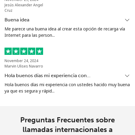
Jesús Alexander Angel
Cruz
Mariana Islands
Buena idea
Me parece una buena idea al crear esta opción de recarga vía
All country
⁦10.5¢⁩
95 min por
-
Internet para las person...
⁦$10⁩
Marshall Islands
November 24, 2024
Marvin Ulises Navarro
Línea fija
⁦32.9¢⁩
30 min por
-
⁦$10⁩
Hola buenos días mi experiencia con…
Hola buenos días mi experiencia con ustedes hacido muy buena
Celular
⁦32.9¢⁩
30 min por
-
ya que es segura y rápid...
⁦$10⁩
Martinique
Preguntas Frecuentes sobre
Línea fija
⁦6.9¢⁩
144 min por
-
llamadas internacionales a
⁦$10⁩