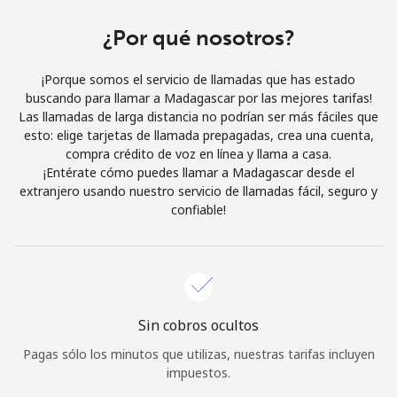
Al abrir una cuenta en este sitio web, estoy de acuerdo con
estos
Términos y condiciones.
¿Por qué nosotros?
¡Porque somos el servicio de llamadas que has estado
Únete
buscando para llamar a Madagascar por las mejores tarifas!
Las llamadas de larga distancia no podrían ser más fáciles que
esto: elige tarjetas de llamada prepagadas, crea una cuenta,
compra crédito de voz en línea y llama a casa.
¡Entérate cómo puedes llamar a Madagascar desde el
¡Hola!
extranjero usando nuestro servicio de llamadas fácil, seguro y
confiable!
Inicia sesión o
REGÍSTRATE →
Sin cobros ocultos
Pagas sólo los minutos que utilizas, nuestras tarifas incluyen
¿Olvidaste tu contraseña? →
impuestos.