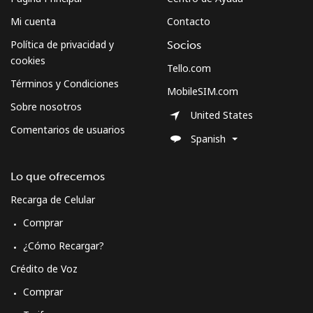
Montserrat
Mi cuenta
Contacto
Política de privacidad y
Socios
All country
⁦36.5¢⁩
27 min por
-
cookies
⁦$10⁩
Tello.com
Términos y Condiciones
MobileSIM.com
Morocco
Sobre nosotros
United States
Comentarios de usuarios
Spanish
Línea fija
⁦18.5¢⁩
54 min por
-
⁦$10⁩
Lo que ofrecemos
Celular
⁦78.5¢⁩
12 min por
-
Recarga de Celular
⁦$10⁩
Comprar
Mozambique
¿Cómo Recargar?
Crédito de Voz
Línea fija
⁦34.9¢⁩
28 min por
-
⁦$10⁩
Comprar