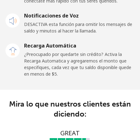
conéctate más rápido con tus seres queridos.
Celular
⁦25.5¢⁩
39 min por ⁦$10⁩
⁦15¢⁩
Notificaciones de Voz
Cayman Islands
DESACTIVA esta función para omitir los mensajes de
saldo y minutos al hacer la llamada.
Línea fija
⁦19.9¢⁩
50 min por ⁦$10⁩
-
Recarga Automática
Celular
⁦27.5¢⁩
36 min por ⁦$10⁩
-
¿Preocupado por quedarte sin crédito? Activa la
Recarga Automatica y agregaremos el monto que
Central African Republic
especifiques, cada vez que tu saldo disponible quede
en menos de ⁦$5⁩.
Línea fija
⁦88.5¢⁩
11 min por ⁦$10⁩
-
Celular
⁦73.9¢⁩
13 min por ⁦$10⁩
-
Mira lo que nuestros clientes están
diciendo:
Chad
Línea fija
⁦78.9¢⁩
12 min por ⁦$10⁩
-
GREAT