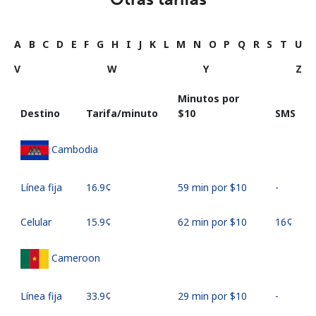
A
B
C
D
E
F
G
H
I
J
K
L
M
N
O
P
Q
R
S
T
U
V
W
Y
Z
Minutos por
Destino
Tarifa/minuto
⁦$10⁩
SMS
Cambodia
Línea fija
⁦16.9¢⁩
59 min por ⁦$10⁩
-
Celular
⁦15.9¢⁩
62 min por ⁦$10⁩
⁦16¢⁩
Cameroon
Línea fija
⁦33.9¢⁩
29 min por ⁦$10⁩
-