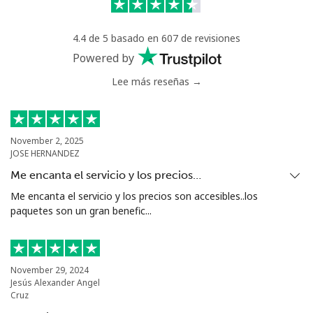
Celular
⁦71.5¢⁩
13 min por ⁦$10⁩
⁦16¢⁩
4.4 de 5 basado en 607 de revisiones
Chile
Powered by
Lee más reseñas →
Línea fija
⁦4.5¢⁩
222 min por ⁦$10⁩
-
Celular
⁦1.6¢⁩
625 min por ⁦$10⁩
⁦8¢⁩
November 2, 2025
JOSE HERNANDEZ
Santiago
⁦1.7¢⁩
588 min por ⁦$10⁩
-
Me encanta el servicio y los precios…
China
Me encanta el servicio y los precios son accesibles..los
paquetes son un gran benefic...
Línea fija
⁦4.9¢⁩
204 min por ⁦$10⁩
-
Celular
⁦4.9¢⁩
204 min por ⁦$10⁩
-
November 29, 2024
Jesús Alexander Angel
Cruz
Christmas Island