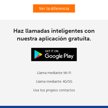
Línea fija
⁦21.5¢⁩
46 min por ⁦$10⁩
-
Ver la diferencia
Celular
⁦23.5¢⁩
42 min por ⁦$10⁩
-
Cyprus
Haz llamadas inteligentes con
nuestra aplicación gratuita.
Línea fija
⁦14.5¢⁩
68 min por ⁦$10⁩
-
Celular
⁦10.5¢⁩
95 min por ⁦$10⁩
⁦5¢⁩
Czechia
Llama mediante Wi-Fi
Línea fija
⁦2¢⁩
500 min por ⁦$10⁩
-
Llama mediante 4G/5G
Usa tus propios contactos
Celular
⁦3.9¢⁩
256 min por ⁦$10⁩
⁦8¢⁩