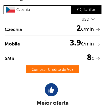
Tarifas
USD
2
¢
/min
Czechia
No se ha creado una contraseña
3.9
¢
/min
Mobile
Mínimo 8 caracteres
Una letra mayúscula y una minúscula
8
Un número
¢
SMS
Un caracter especial
Comprar Crédito de Voz
Mantente en contacto para recibir nuestras mejores
ofertas.
Mejor oferta