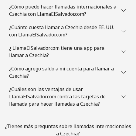
¿Cómo puedo hacer llamadas internacionales a
Celular
⁦78.5¢⁩
12 min por ⁦$10⁩
⁦5¢⁩
Czechia con LlamaElSalvador.com?
¿Cuánto cuesta llamar a Czechia desde EE. UU.
Congo
con LlamaElSalvador.com?
Línea fija
⁦80.9¢⁩
12 min por ⁦$10⁩
-
¿ LlamaElSalvador.com tiene una app para
llamar a Czechia?
Celular
⁦74.9¢⁩
13 min por ⁦$10⁩
⁦13¢⁩
¿Cómo agrego saldo a mi cuenta para llamar a
Cook Islands
Czechia?
¿Cuáles son las ventajas de usar
Línea fija
⁦137.9¢⁩
7 min por ⁦$10⁩
-
LlamaElSalvador.com contra las tarjetas de
llamada para hacer llamadas a Czechia?
Celular
⁦137.9¢⁩
7 min por ⁦$10⁩
⁦5¢⁩
Costa Rica
¿Tienes más preguntas sobre llamadas internacionales
a Czechia?