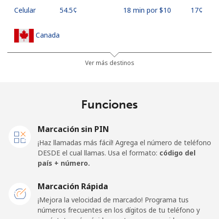
Celular
⁦54.5¢⁩
18 min por ⁦$10⁩
⁦17¢⁩
Canada
All
⁦1.5¢⁩
665 min por ⁦$10⁩
⁦15¢⁩
Ver más destinos
country
Cape Verde
Funciones
Línea fija
⁦33.9¢⁩
29 min por ⁦$10⁩
-
Marcación sin PIN
¡Haz llamadas más fácil! Agrega el número de teléfono
Celular
⁦39.5¢⁩
25 min por ⁦$10⁩
⁦16¢⁩
DESDE el cual llamas. Usa el formato:
código del
país + número.
Caribbean Netherlands
Marcación Rápida
Línea fija
⁦23.5¢⁩
42 min por ⁦$10⁩
-
¡Mejora la velocidad de marcado! Programa tus
números frecuentes en los dígitos de tu teléfono y