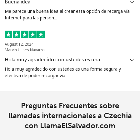
Buena idea
All
⁦3¢⁩
333 min por ⁦$10⁩
-
Me parece una buena idea al crear esta opción de recarga vía
country
Internet para las person...
Cocos Islands
August 12, 2024
Marvin Ulises Navarro
All
⁦3¢⁩
333 min por ⁦$10⁩
-
country
Hola muy agradecido con ustedes es una…
Hola muy agradecido con ustedes es una forma segura y
Colombia
efectiva de poder recargar vía ...
Línea fija
⁦1.6¢⁩
625 min por ⁦$10⁩
-
Preguntas Frecuentes sobre
Celular
⁦1.5¢⁩
665 min por ⁦$10⁩
⁦7¢⁩
llamadas internacionales a Czechia
Comoros
con LlamaElSalvador.com
Línea fija
⁦76.9¢⁩
13 min por ⁦$10⁩
-