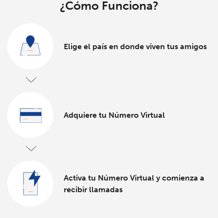
¿Cómo Funciona?
Al abrir una cuenta en este sitio web, estoy de acuerdo con
estos
Términos y condiciones.
Únete
Elige el país en donde viven tus amigos
¡Hola!
Adquiere tu Número Virtual
Inicia sesión o
REGÍSTRATE →
Activa tu Número Virtual y comienza a
recibir llamadas
¿Olvidaste tu contraseña? →