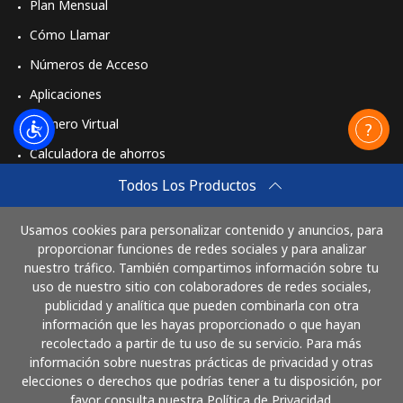
Plan Mensual
Cómo Llamar
Números de Acceso
Aplicaciones
Número Virtual
Calculadora de ahorros
Travel eSIM
Todos Los Productos
Comprar
Usamos cookies para personalizar contenido y anuncios, para
Cómo funciona
proporcionar funciones de redes sociales y para analizar
nuestro tráfico. También compartimos información sobre tu
uso de nuestro sitio con colaboradores de redes sociales,
publicidad y analítica que pueden combinarla con otra
Paga con
información que les hayas proporcionado o que hayan
recolectado a partir de tu uso de su servicio. Para más
información sobre nuestras prácticas de privacidad y otras
elecciones o derechos que podrías tener a tu disposición, por
favor consulta nuestra Política de Privacidad.