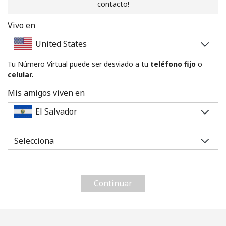
contacto!
Vivo en
Tu Número Virtual puede ser desviado a tu
teléfono fijo
o
celular.
No se ha creado una contraseña
Mis amigos viven en
Mínimo 8 caracteres
Una letra mayúscula y una minúscula
Un número
Un caracter especial
Continuar
Mantente en contacto para recibir nuestras mejores
ofertas.