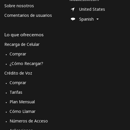
⁦$10⁩
Sobre nosotros
United States
Comentarios de usuarios
Morocco
Spanish
Línea fija
⁦18.5¢⁩
54 min por
-
Lo que ofrecemos
⁦$10⁩
Recarga de Celular
Comprar
Celular
⁦78.5¢⁩
12 min por
-
⁦$10⁩
¿Cómo Recargar?
Crédito de Voz
Mozambique
Comprar
Línea fija
⁦34.9¢⁩
28 min por
-
Tarifas
⁦$10⁩
Plan Mensual
Celular
⁦35.9¢⁩
27 min por
-
Cómo Llamar
⁦$10⁩
Números de Acceso