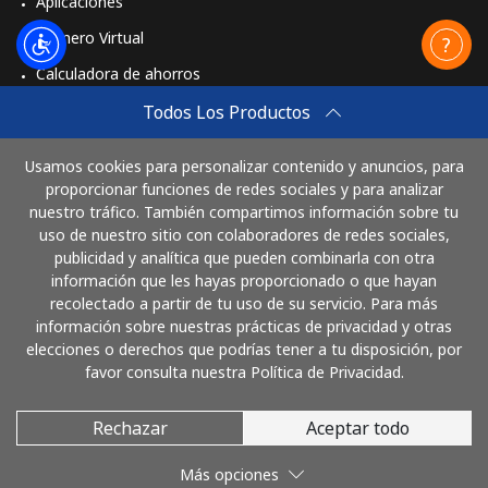
Aplicaciones
Mobile -
⁦45.9¢⁩
21 min por
-
Vodacom
⁦$10⁩
Número Virtual
Calculadora de ahorros
Myanmar
Travel eSIM
Todos Los Productos
Línea fija
⁦26.9¢⁩
37 min por
-
Comprar
⁦$10⁩
Usamos cookies para personalizar contenido y anuncios, para
Cómo funciona
proporcionar funciones de redes sociales y para analizar
nuestro tráfico. También compartimos información sobre tu
Celular
⁦25.9¢⁩
38 min por
⁦27¢⁩
uso de nuestro sitio con colaboradores de redes sociales,
⁦$10⁩
publicidad y analítica que pueden combinarla con otra
Paga con
información que les hayas proporcionado o que hayan
recolectado a partir de tu uso de su servicio. Para más
información sobre nuestras prácticas de privacidad y otras
elecciones o derechos que podrías tener a tu disposición, por
favor consulta nuestra Política de Privacidad.
Rechazar
Aceptar todo
© 2026 LlamaElSalvador
Más opciones