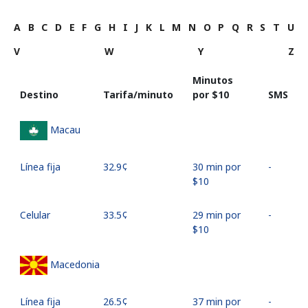
A
B
C
D
E
F
G
H
I
J
K
L
M
N
O
P
Q
R
S
T
U
V
W
Y
Z
Minutos
Destino
Tarifa/minuto
por ⁦$10⁩
SMS
Macau
Línea fija
⁦32.9¢⁩
30 min por
-
⁦$10⁩
Celular
⁦33.5¢⁩
29 min por
-
⁦$10⁩
Macedonia
Línea fija
⁦26.5¢⁩
37 min por
-