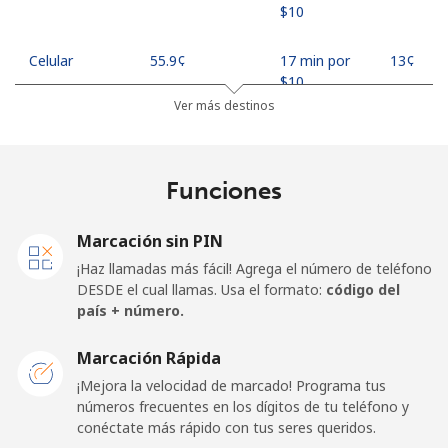
⁦$10⁩
Celular
⁦55.9¢⁩
17 min por
⁦13¢⁩
⁦$10⁩
Ver más destinos
Madagascar
Funciones
Línea fija
⁦81.9¢⁩
12 min por
-
⁦$10⁩
Marcación sin PIN
Celular
⁦88.5¢⁩
11 min por
-
¡Haz llamadas más fácil! Agrega el número de teléfono
⁦$10⁩
DESDE el cual llamas. Usa el formato:
código del
país + número.
Malawi
Marcación Rápida
Línea fija
⁦57.9¢⁩
17 min por
-
¡Mejora la velocidad de marcado! Programa tus
⁦$10⁩
números frecuentes en los dígitos de tu teléfono y
conéctate más rápido con tus seres queridos.