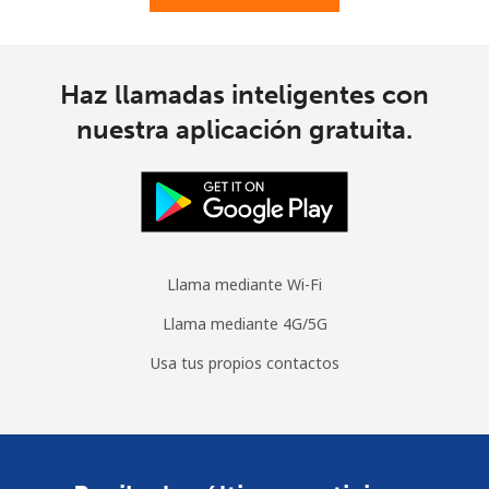
Moldova
Haz llamadas inteligentes con
Línea fija
⁦38.9¢⁩
25 min por
-
nuestra aplicación gratuita.
⁦$10⁩
Celular
⁦39.9¢⁩
25 min por
⁦32¢⁩
⁦$10⁩
Monaco
Llama mediante Wi-Fi
Llama mediante 4G/5G
Línea fija
⁦42.5¢⁩
23 min por
-
⁦$10⁩
Usa tus propios contactos
Celular
⁦53.5¢⁩
18 min por
⁦10¢⁩
⁦$10⁩
Mongolia