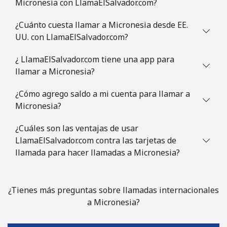
Micronesia con LlamaElSalvador.com?
Mauritania
¿Cuánto cuesta llamar a Micronesia desde EE.
UU. con LlamaElSalvador.com?
Línea fija
⁦86.9¢⁩
11 min por
-
⁦$10⁩
¿ LlamaElSalvador.com tiene una app para
llamar a Micronesia?
Celular
⁦89.5¢⁩
11 min por
-
⁦$10⁩
¿Cómo agrego saldo a mi cuenta para llamar a
Micronesia?
Mauritius
¿Cuáles son las ventajas de usar
LlamaElSalvador.com contra las tarjetas de
Línea fija
⁦8.5¢⁩
117 min por
-
llamada para hacer llamadas a Micronesia?
⁦$10⁩
Celular
⁦7.5¢⁩
133 min por
⁦32¢⁩
¿Tienes más preguntas sobre llamadas internacionales
⁦$10⁩
a Micronesia?
Mayotte Island