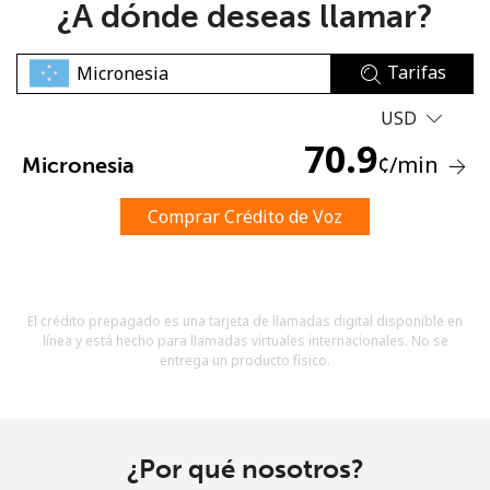
¿A dónde deseas llamar?
Tarifas
USD
70.9
¢
/min
Micronesia
No se ha creado una contraseña
Mínimo 8 caracteres
Comprar Crédito de Voz
Una letra mayúscula y una minúscula
Un número
Un caracter especial
El crédito prepagado es una tarjeta de llamadas digital disponible en
línea y está hecho para llamadas virtuales internacionales. No se
entrega un producto físico.
Mantente en contacto para recibir nuestras mejores
¿Por qué nosotros?
ofertas.