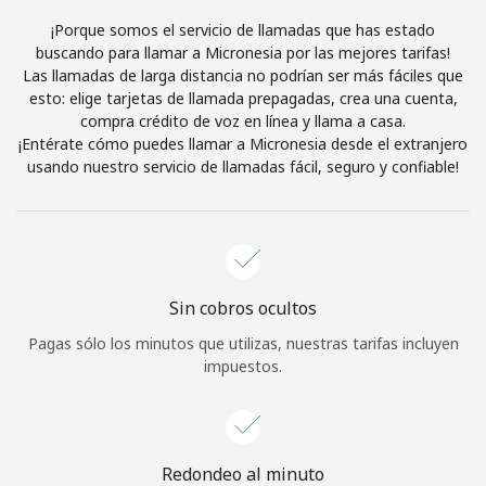
Al abrir una cuenta en este sitio web, estoy de acuerdo con
¡Porque somos el servicio de llamadas que has estado
estos
Términos y condiciones.
buscando para llamar a Micronesia por las mejores tarifas!
Las llamadas de larga distancia no podrían ser más fáciles que
esto: elige tarjetas de llamada prepagadas, crea una cuenta,
Únete
compra crédito de voz en línea y llama a casa.
¡Entérate cómo puedes llamar a Micronesia desde el extranjero
usando nuestro servicio de llamadas fácil, seguro y confiable!
¡Hola!
Inicia sesión o
REGÍSTRATE →
Sin cobros ocultos
Pagas sólo los minutos que utilizas, nuestras tarifas incluyen
impuestos.
¿Olvidaste tu contraseña? →
Redondeo al minuto