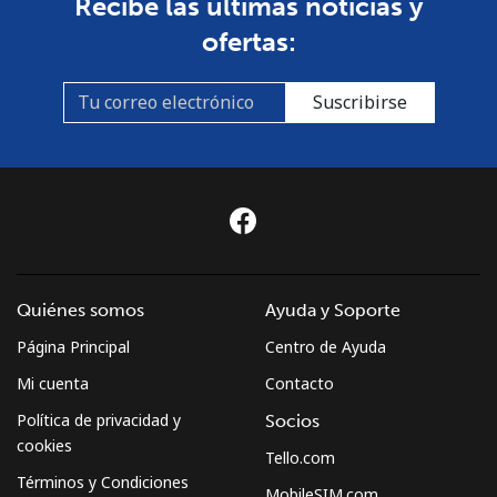
Recibe las últimas noticias y
ofertas:
Línea fija
⁦3.5¢⁩
285 min por
-
⁦$10⁩
Suscribirse
Celular
⁦2.6¢⁩
384 min por
-
⁦$10⁩
Montenegro
Línea fija
⁦41.5¢⁩
24 min por
-
⁦$10⁩
Quiénes somos
Ayuda y Soporte
Página Principal
Centro de Ayuda
Celular
⁦59.5¢⁩
16 min por
-
⁦$10⁩
Mi cuenta
Contacto
Política de privacidad y
Socios
Montserrat
cookies
Tello.com
Términos y Condiciones
All country
⁦36.5¢⁩
27 min por
-
MobileSIM.com