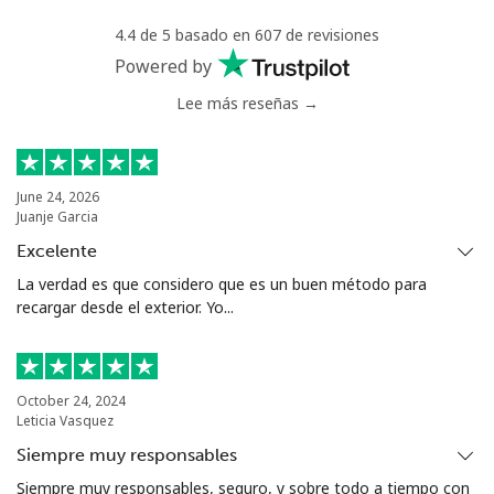
Mali
4.4 de 5 basado en 607 de revisiones
Powered by
Línea fija
⁦53.9¢⁩
18 min por
-
Lee más reseñas →
⁦$10⁩
Celular
⁦53.9¢⁩
18 min por
⁦17¢⁩
⁦$10⁩
June 24, 2026
Juanje Garcia
Malta
Excelente
La verdad es que considero que es un buen método para
Línea fija
⁦39.5¢⁩
25 min por
-
recargar desde el exterior. Yo...
⁦$10⁩
Celular
⁦58.5¢⁩
17 min por
⁦8¢⁩
⁦$10⁩
October 24, 2024
Leticia Vasquez
Mariana Islands
Siempre muy responsables
Siempre muy responsables, seguro, y sobre todo a tiempo con