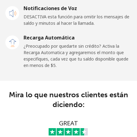
Celular
⁦57.9¢⁩
17 min por
-
Notificaciones de Voz
⁦$10⁩
DESACTIVA esta función para omitir los mensajes de
saldo y minutos al hacer la llamada.
Malaysia
Recarga Automática
Línea fija
⁦1.5¢⁩
665 min por
-
¿Preocupado por quedarte sin crédito? Activa la
⁦$10⁩
Recarga Automatica y agregaremos el monto que
especifiques, cada vez que tu saldo disponible quede
Celular
⁦1.5¢⁩
665 min por
-
en menos de ⁦$5⁩.
⁦$10⁩
Maldives
Mira lo que nuestros clientes están
Línea fija
⁦109.9¢⁩
9 min por
-
diciendo:
⁦$10⁩
Celular
⁦108.9¢⁩
9 min por
-
GREAT
⁦$10⁩