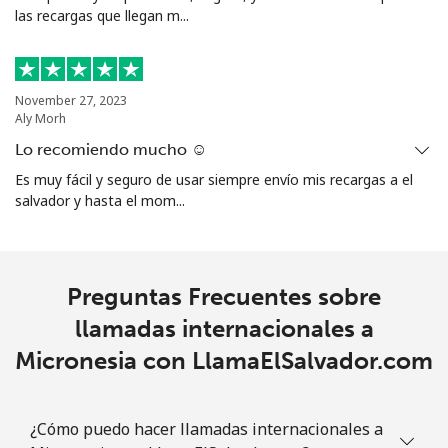
las recargas que llegan m...
All country
⁦10.5¢⁩
95 min por
-
⁦$10⁩
Marshall Islands
November 27, 2023
Aly Morh
Línea fija
⁦32.9¢⁩
30 min por
-
Lo recomiendo mucho ☺️
⁦$10⁩
Es muy fácil y seguro de usar siempre envío mis recargas a el
salvador y hasta el mom...
Celular
⁦32.9¢⁩
30 min por
-
⁦$10⁩
Martinique
Preguntas Frecuentes sobre
llamadas internacionales a
Línea fija
⁦6.9¢⁩
144 min por
-
Micronesia con LlamaElSalvador.com
⁦$10⁩
Celular
⁦30.9¢⁩
32 min por
-
¿Cómo puedo hacer llamadas internacionales a
⁦$10⁩