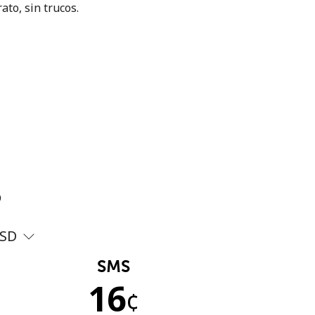
ato, sin trucos.
?
SD
SMS
16
¢