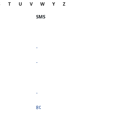
S
T
U
V
W
Y
Z
SMS
-
-
-
⁦8¢⁩