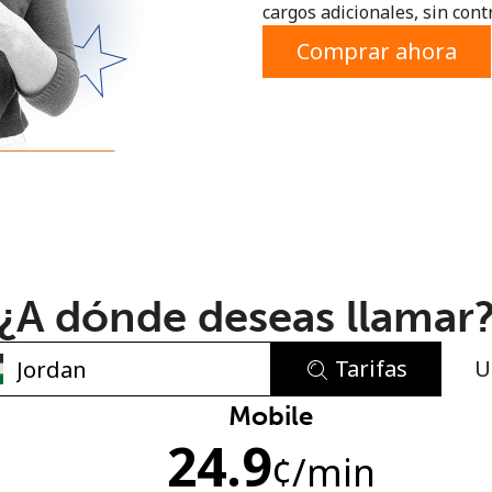
cargos adicionales, sin contr
o
Comprar ahora
¿A dónde deseas llamar
Tarifas
U
No se ha creado una contraseña
Mobile
24.9
Mínimo 8 caracteres
¢
/min
Una letra mayúscula y una minúscula