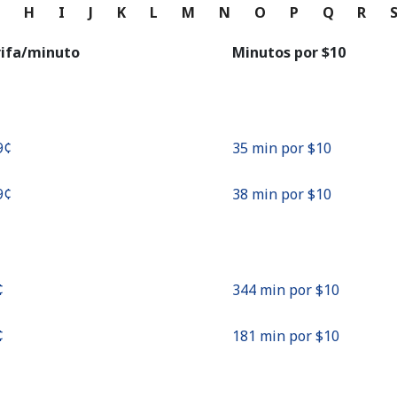
o
G
H
I
J
K
L
M
N
O
P
Q
R
Continuar con
rifa/minuto
Minutos por ⁦$10⁩
9¢⁩
35 min por ⁦$10⁩
9¢⁩
38 min por ⁦$10⁩
⁩
344 min por ⁦$10⁩
⁩
181 min por ⁦$10⁩