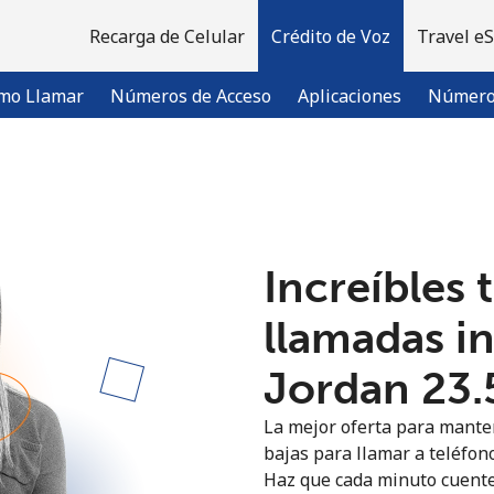
Recarga de Celular
Crédito de Voz
Travel e
mo Llamar
Números de Acceso
Aplicaciones
Número 
¡Bienvenido!
Increíbles 
¿Ya tienes una cuenta?
Inicia sesión →
llamadas i
Regístrate con
Jordan ⁦23.
La mejor oferta para manten
bajas para llamar a teléfono
Haz que cada minuto cuente