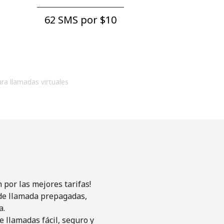
62 SMS por ⁦$10⁩
ara llamadas virtuales
por las mejores tarifas!
s de llamada prepagadas,
a.
 llamadas fácil, seguro y