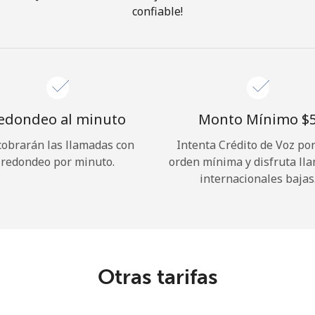
confiable!
¡Hola!
Inicia sesión o
REGÍSTRATE →
edondeo al minuto
Monto Mínimo ⁦$5
cobrarán las llamadas con
Intenta Crédito de Voz po
redondeo por minuto.
orden mínima y disfruta ll
internacionales bajas
¿Olvidaste tu contraseña? →
Iniciar Sesión
Otras tarifas