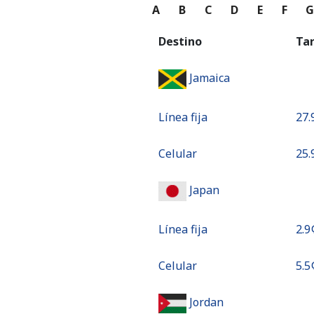
A
B
C
D
E
F
Destino
Ta
Jamaica
Línea fija
⁦27.
Celular
⁦25.
Japan
Línea fija
⁦2.9¢
Celular
⁦5.5¢
Jordan