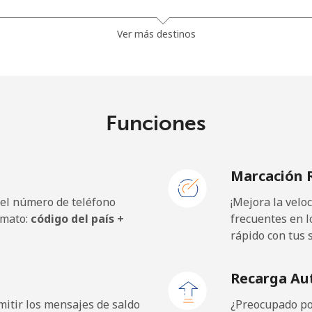
5¢⁩
42 min por ⁦$10⁩
Ver más destinos
9¢⁩
40 min por ⁦$10⁩
Funciones
Marcación 
 el número de teléfono
¡Mejora la vel
rmato:
código del país +
frecuentes en l
rápido con tus 
Recarga Au
itir los mensajes de saldo
¿Preocupado por