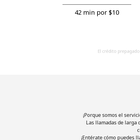
42 min por ⁦$10⁩
El crédito prepagado 
¡Porque somos el servic
Las llamadas de larga d
c
¡Entérate cómo puedes ll