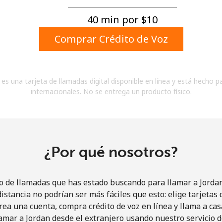
Un número
Un caracter especial
40 min por ⁦$10⁩
Comprar Crédito de Voz
es una tarjeta de llamadas digital disponible en línea y está hecho p
internacionales. No se entrega un producto físico.
Mantente en contacto para recibir nuestras mejores
ofertas.
Al abrir una cuenta en este sitio web, estoy de
acuerdo con estos
Términos y condiciones.
¿Por qué nosotros?
Únete
io de llamadas que has estado buscando para llamar a Jordan 
istancia no podrían ser más fáciles que esto: elige tarjeta
rea una cuenta, compra crédito de voz en línea y llama a cas
amar a Jordan desde el extranjero usando nuestro servicio de