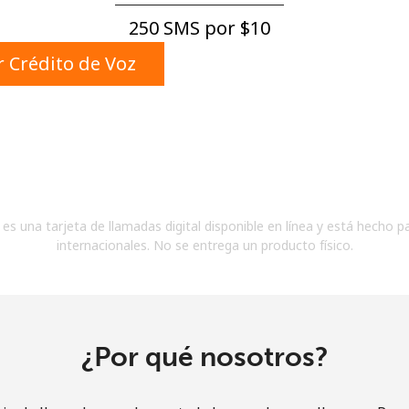
Un número
250 SMS por ⁦$10⁩
Un caracter especial
 Crédito de Voz
Mantente en contacto para recibir nuestras mejores
ofertas.
es una tarjeta de llamadas digital disponible en línea y está hecho p
Al abrir una cuenta en este sitio web, estoy de
internacionales. No se entrega un producto físico.
acuerdo con estos
Términos y condiciones.
Únete
¿Por qué nosotros?