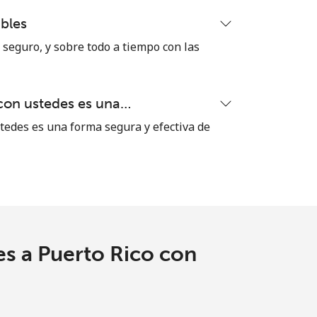
bles
-
seguro, y sobre todo a tiempo con las
-
con ustedes es una…
tedes es una forma segura y efectiva de
-
⁦7¢⁩
es a Puerto Rico con
-
⁦7¢⁩