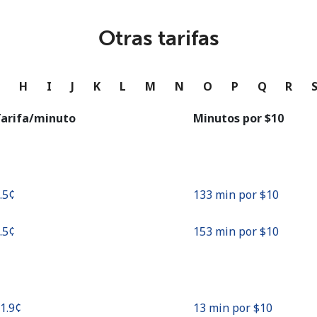
o
Otras tarifas
Continuar con
G
H
I
J
K
L
M
N
O
P
Q
R
arifa/minuto
Minutos por ⁦$10⁩
7.5¢⁩
133 min por ⁦$10⁩
6.5¢⁩
153 min por ⁦$10⁩
71.9¢⁩
13 min por ⁦$10⁩