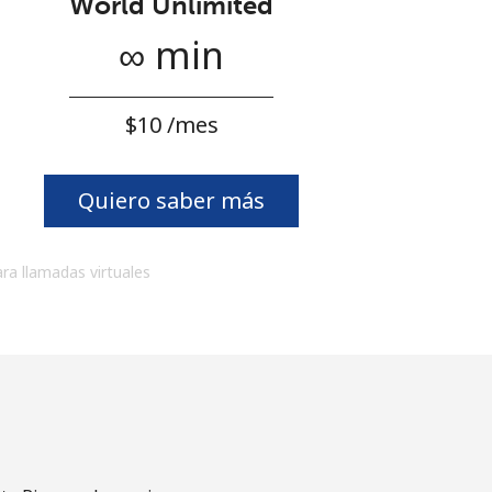
World Unlimited
∞ min
⁦$10⁩ /mes
Quiero saber más
ara llamadas virtuales