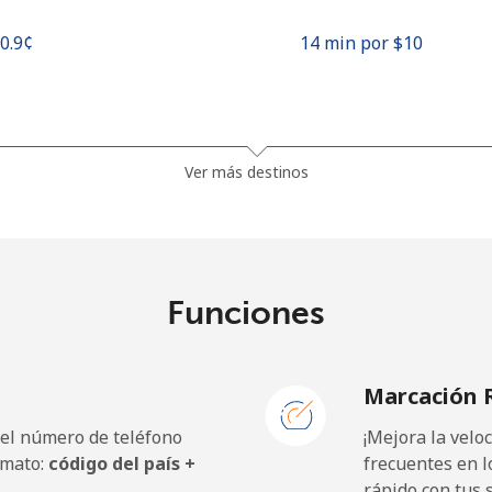
70.9¢⁩
14 min por ⁦$10⁩
27.9¢⁩
35 min por ⁦$10⁩
Ver más destinos
33.5¢⁩
29 min por ⁦$10⁩
Funciones
5.9¢⁩
169 min por ⁦$10⁩
Marcación 
19.9¢⁩
50 min por ⁦$10⁩
 el número de teléfono
¡Mejora la vel
rmato:
código del país +
frecuentes en l
rápido con tus 