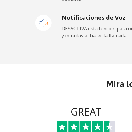
Línea fija
⁦
Notificaciones de Voz
Celular
⁦
DESACTIVA esta función para om
y minutos al hacer la llamada.
Paraguay
Línea fija
⁦
Celular
⁦
Mira l
Peru
Línea fija
⁦
GREAT
Celular
⁦
Philippines