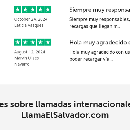
Siempre muy responsa
21.5¢⁩
46 min por ⁦$10⁩
Siempre muy responsables, 
October 24, 2024
Leticia Vasquez
recargas que llegan m...
13.5¢⁩
74 min por ⁦$10⁩
Hola muy agradecido 
Hola muy agradecido con us
August 12, 2024
Marvin Ulises
poder recargar vía ...
1.5¢⁩
665 min por ⁦$10⁩
Navarro
1.9¢⁩
526 min por ⁦$10⁩
s sobre llamadas internacional
1.5¢⁩
665 min por ⁦$10⁩
LlamaElSalvador.com
3.5¢⁩
285 min por ⁦$10⁩