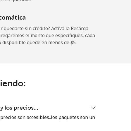
-
tomática
⁦25¢⁩
 quedarte sin crédito? Activa la Recarga
gregaremos el monto que especifiques, cada
o disponible quede en menos de ⁦$5⁩.
-
⁦7¢⁩
ciendo:
-
 y los precios…
-
 precios son accesibles..los paquetes son un