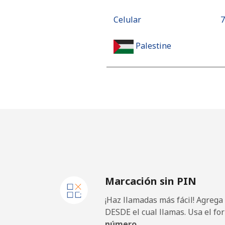
Celular
⁦
Palestine
Línea fija
⁦
Celular
⁦
Panama
Línea fija
⁦
Marcación sin PIN
Celular
⁦
¡Haz llamadas más fácil! Agrega
Papua New Guinea
DESDE el cual llamas. Usa el fo
número.