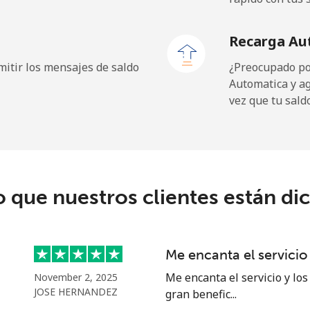
132.9¢⁩
7 min por ⁦$10⁩
Recarga Au
132.9¢⁩
7 min por ⁦$10⁩
itir los mensajes de saldo
¿Preocupado por
Automatica y a
vez que tu sald
3.9¢⁩
256 min por ⁦$10⁩
6.9¢⁩
144 min por ⁦$10⁩
o que nuestros clientes están di
1.5¢⁩
665 min por ⁦$10⁩
Me encanta el servicio
1.5¢⁩
665 min por ⁦$10⁩
Me encanta el servicio y los
November 2, 2025
JOSE HERNANDEZ
gran benefic...