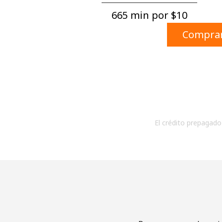
665 min por ⁦$10⁩
Comprar
El crédito prepagado 