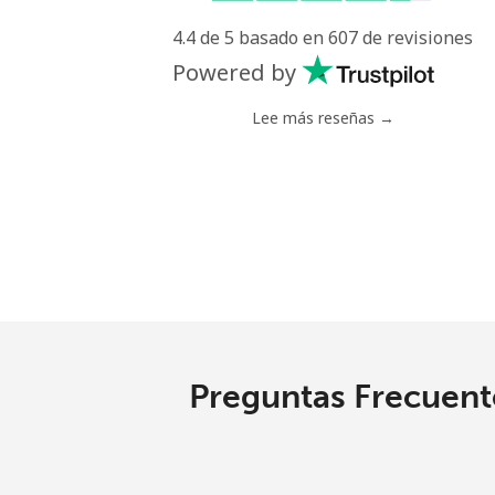
4.4 de 5 basado en 607 de revisiones
Línea fija
⁦
Powered by
Celular
⁦
Lee más reseñas →
Poland
Línea fija
⁦
Celular
⁦
Portugal
Preguntas Frecuente
Línea fija
⁦
Celular
⁦