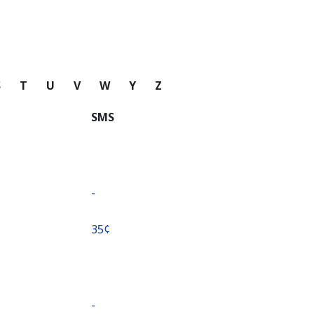
S
T
U
V
W
Y
Z
SMS
-
⁦35¢⁩
-