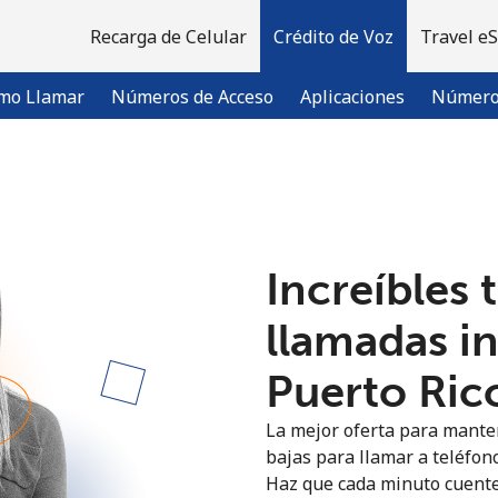
Recarga de Celular
Crédito de Voz
Travel e
mo Llamar
Números de Acceso
Aplicaciones
Número 
¡Bienvenido!
Increíbles 
¿Ya tienes una cuenta?
Inicia sesión →
llamadas i
Regístrate con
Puerto Rico
La mejor oferta para manten
bajas para llamar a teléfono
Haz que cada minuto cuente