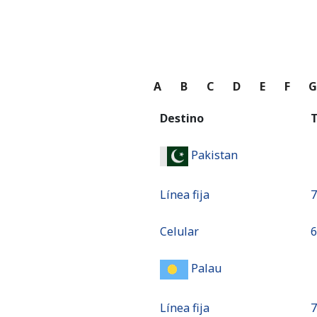
A
B
C
D
E
F
Destino
T
Pakistan
Línea fija
⁦
Celular
⁦
Palau
Línea fija
⁦