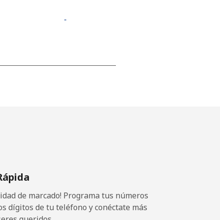
-
-
-
-
Rápida
⁦14¢⁩
ocidad de marcado! Programa tus números
os dígitos de tu teléfono y conéctate más
seres queridos.