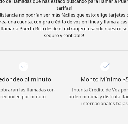
cio de llamadas que has estado buscando para llamar a Puer
tarifas!
istancia no podrían ser más fáciles que esto: elige tarjeta
¡Hola!
rea una cuenta, compra crédito de voz en línea y llama a cas
llamar a Puerto Rico desde el extranjero usando nuestro serv
Inicia sesión o
REGÍSTRATE →
seguro y confiable!
edondeo al minuto
Monto Mínimo ⁦$5
cobrarán las llamadas con
Intenta Crédito de Voz po
¿Olvidaste tu contraseña? →
redondeo por minuto.
orden mínima y disfruta ll
internacionales bajas
Iniciar Sesión