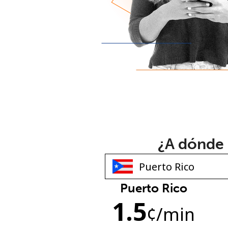
¿A dónde 
Puerto Rico
1.5
¢
/min