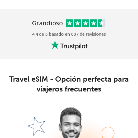
Grandioso
4.4 de 5 basado en 607 de revisiones
No se ha creado una contraseña
Mínimo 8 caracteres
Una letra mayúscula y una minúscula
Un número
Travel eSIM - Opción perfecta para
Un caracter especial
viajeros frecuentes
Mantente en contacto para recibir nuestras mejores
ofertas.