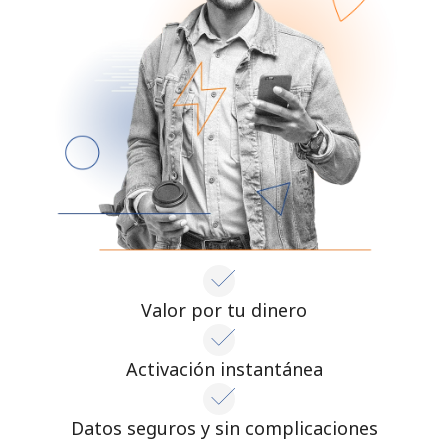
Al abrir una cuenta en este sitio web, estoy de acuerdo con
estos
Términos y condiciones.
Únete
¡Hola!
Inicia sesión o
REGÍSTRATE →
Valor por tu dinero
Activación instantánea
¿Olvidaste tu contraseña? →
Datos seguros y sin complicaciones