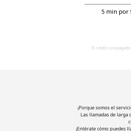
5 min por ⁦
El crédito prepagado 
¡Porque somos el servic
Las llamadas de larga d
c
¡Entérate cómo puedes ll