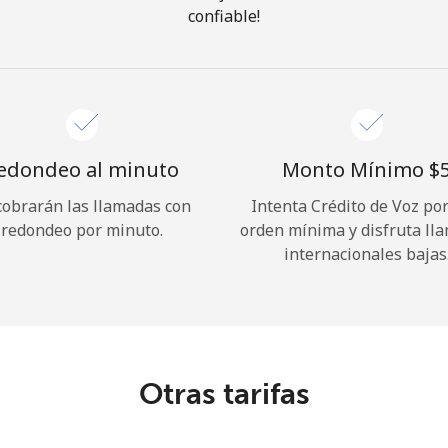
confiable!
¡Hola!
Inicia sesión o
REGÍSTRATE →
edondeo al minuto
Monto Mínimo ⁦$5
cobrarán las llamadas con
Intenta Crédito de Voz po
redondeo por minuto.
orden mínima y disfruta ll
internacionales bajas
¿Olvidaste tu contraseña? →
Iniciar Sesión
Otras tarifas