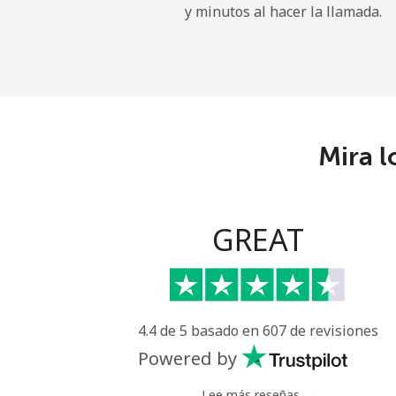
y minutos al hacer la llamada.
Línea fija
⁦
Celular
⁦
Nicaragua
Mira l
Línea fija
⁦
Celular
⁦
GREAT
Niger
Línea fija
⁦
4.4 de 5 basado en 607 de revisiones
Celular
⁦
Powered by
Nigeria
Lee más reseñas →