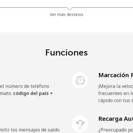
26.9¢⁩
37 min por ⁦$10⁩
Ver más destinos
1.5¢⁩
665 min por ⁦$10⁩
Funciones
22.5¢⁩
44 min por ⁦$10⁩
Marcación 
 el número de teléfono
¡Mejora la vel
45.5¢⁩
21 min por ⁦$10⁩
rmato:
código del país +
frecuentes en l
rápido con tus 
48.9¢⁩
20 min por ⁦$10⁩
Recarga Au
itir los mensajes de saldo
¿Preocupado por