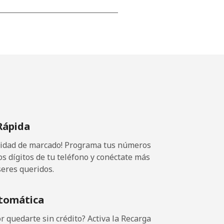
-
-
⁦13¢⁩
Rápida
ocidad de marcado! Programa tus números
-
os dígitos de tu teléfono y conéctate más
seres queridos.
⁦11¢⁩
tomática
 quedarte sin crédito? Activa la Recarga