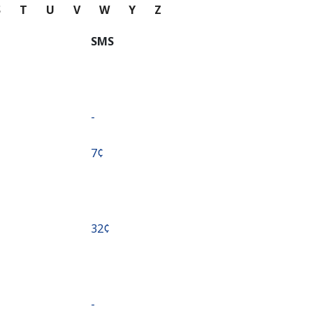
S
T
U
V
W
Y
Z
SMS
-
⁦7¢⁩
⁦32¢⁩
-