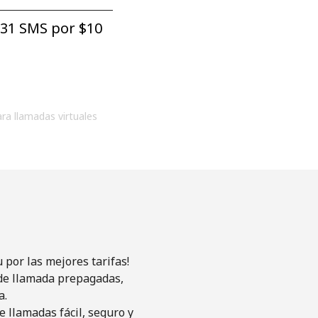
31 SMS por ⁦$10⁩
ara llamadas virtuales
por las mejores tarifas!
s de llamada prepagadas,
a.
 llamadas fácil, seguro y