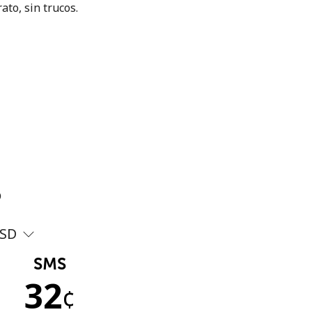
ato, sin trucos.
?
SD
SMS
32
¢