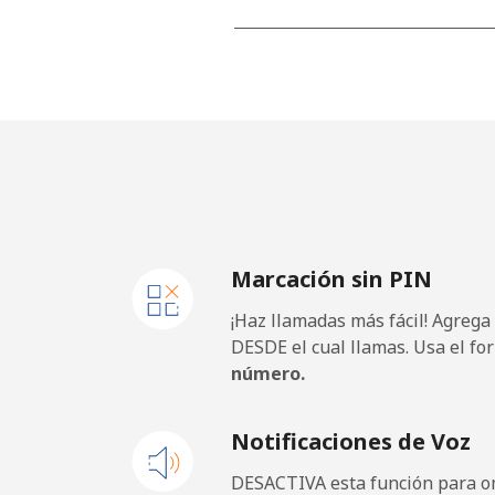
Celular
⁦
Netherlands
Línea fija
⁦
Celular
⁦
Marcación sin PIN
New Caledonia
¡Haz llamadas más fácil! Agrega
Línea fija
⁦
DESDE el cual llamas. Usa el fo
número.
Celular
⁦
Notificaciones de Voz
New Zealand
DESACTIVA esta función para om