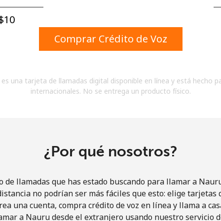
Un número
Un caracter especial
$10⁩
Comprar Crédito de Voz
es una tarjeta de llamadas digital disponible en línea y está hecho p
internacionales. No se entrega un producto físico.
Mantente en contacto para recibir nuestras mejores
ofertas.
Al abrir una cuenta en este sitio web, estoy de
acuerdo con estos
Términos y condiciones.
¿Por qué nosotros?
Únete
io de llamadas que has estado buscando para llamar a Nauru 
istancia no podrían ser más fáciles que esto: elige tarjeta
rea una cuenta, compra crédito de voz en línea y llama a cas
amar a Nauru desde el extranjero usando nuestro servicio de