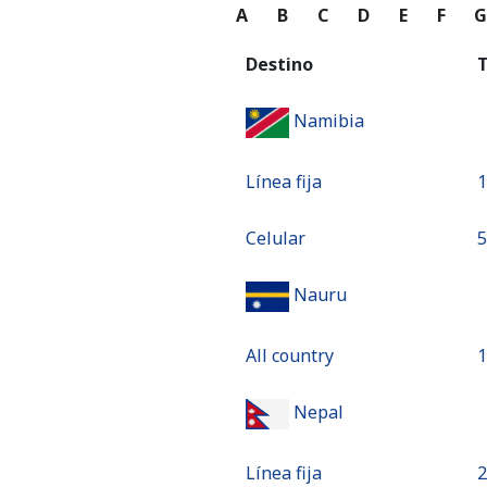
A
B
C
D
E
F
Destino
T
Namibia
Línea fija
⁦
Celular
⁦
Nauru
All country
⁦
Nepal
Línea fija
⁦