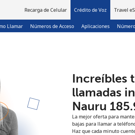
Recarga de Celular
Crédito de Voz
Travel e
mo Llamar
Números de Acceso
Aplicaciones
Número 
¡Bienvenido!
Increíbles 
¿Ya tienes una cuenta?
Inicia sesión →
llamadas i
Regístrate con
Nauru ⁦185.
La mejor oferta para manten
bajas para llamar a teléfono
Haz que cada minuto cuente