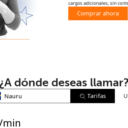
cargos adicionales, sin contr
o
Comprar ahora
¿A dónde deseas llamar
Tarifas
U
No se ha creado una contraseña
Mínimo 8 caracteres
/min
Una letra mayúscula y una minúscula