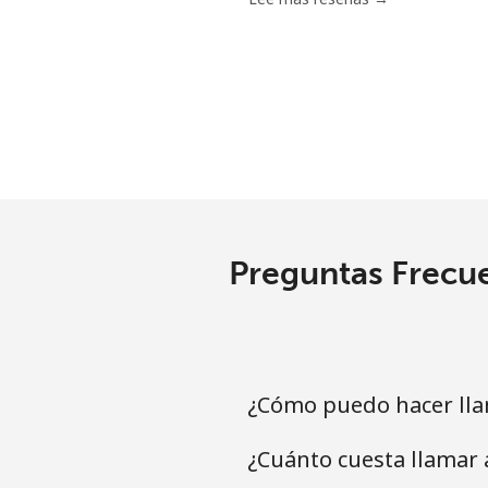
Línea fija
⁦
Celular
⁦
Niue
All country
⁦
Preguntas Frecue
Norfolk Island
All country
⁦
¿Cómo puedo hacer lla
North Korea
¿Cuánto cuesta llamar 
All country
⁦