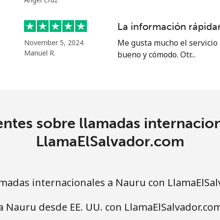
21.5¢⁩
46 min por ⁦$10⁩
La información rápidam
Me gusta mucho el servicio 
November 5, 2024
16.5¢⁩
60 min por ⁦$10⁩
Manuel R.
bueno y cómodo. Otr...
205.9¢⁩
4 min por ⁦$10⁩
ntes sobre llamadas internacio
LlamaElSalvador.com
200.9¢⁩
4 min por ⁦$10⁩
madas internacionales a Nauru con LlamaElSal
a Nauru desde EE. UU. con LlamaElSalvador.co
73.9¢⁩
13 min por ⁦$10⁩