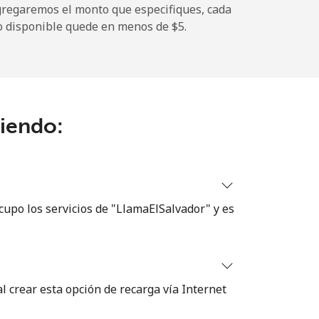
gregaremos el monto que especifiques, cada
-
o disponible quede en menos de ⁦$5⁩.
⁦12¢⁩
ciendo:
-
⁦27¢⁩
cupo los servicios de "LlamaElSalvador" y es
-
⁦32¢⁩
 crear esta opción de recarga vía Internet