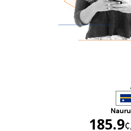
Nauru
185.9
¢