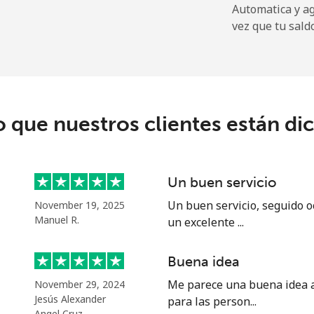
Automatica y a
2.6¢⁩
384 min por ⁦$10⁩
vez que tu sald
6.9¢⁩
144 min por ⁦$10⁩
o que nuestros clientes están di
19.5¢⁩
51 min por ⁦$10⁩
33.9¢⁩
29 min por ⁦$10⁩
Un buen servicio
Un buen servicio, seguido o
November 19, 2025
Manuel R.
un excelente ...
53.9¢⁩
18 min por ⁦$10⁩
Buena idea
47.9¢⁩
20 min por ⁦$10⁩
Me parece una buena idea al
November 29, 2024
Jesús Alexander
para las person...
Angel Cruz