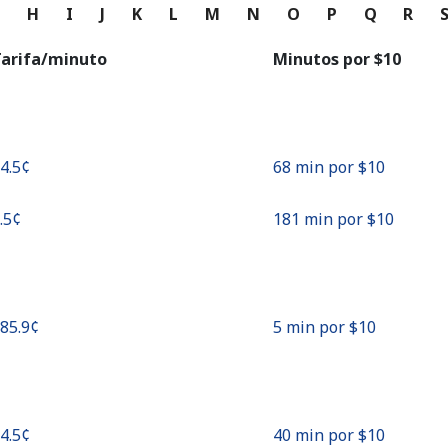
o
G
H
I
J
K
L
M
N
O
P
Q
R
Continuar con
arifa/minuto
Minutos por ⁦$10⁩
14.5¢⁩
68 min por ⁦$10⁩
5.5¢⁩
181 min por ⁦$10⁩
185.9¢⁩
5 min por ⁦$10⁩
24.5¢⁩
40 min por ⁦$10⁩