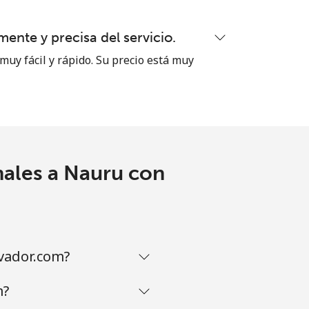
-
ente y precisa del servicio.
muy fácil y rápido. Su precio está muy
⁦35¢⁩
-
nales a Nauru con
-
vador.com?
m?
-