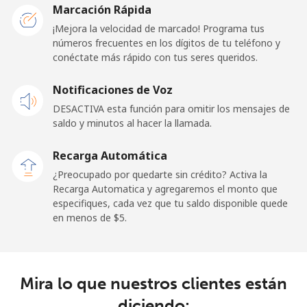
Togo
Marcación Rápida
¡Mejora la velocidad de marcado! Programa tus
números frecuentes en los dígitos de tu teléfono y
Línea fija
⁦42.5¢⁩
23 min por ⁦$10⁩
-
conéctate más rápido con tus seres queridos.
Celular
⁦36.5¢⁩
27 min por ⁦$10⁩
⁦5¢⁩
Notificaciones de Voz
DESACTIVA esta función para omitir los mensajes de
Tokelau
saldo y minutos al hacer la llamada.
All
⁦217.5¢⁩
4 min por ⁦$10⁩
-
Recarga Automática
country
¿Preocupado por quedarte sin crédito? Activa la
Recarga Automatica y agregaremos el monto que
Tonga
especifiques, cada vez que tu saldo disponible quede
en menos de ⁦$5⁩.
Línea fija
⁦128.5¢⁩
7 min por ⁦$10⁩
-
Celular
⁦129.9¢⁩
7 min por ⁦$10⁩
⁦5¢⁩
Mira lo que nuestros clientes están
diciendo:
Trinidad And Tobago