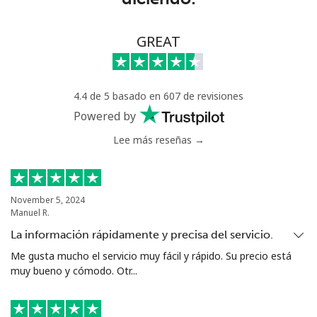
Línea fija
⁦7.9¢⁩
126 min por ⁦$10⁩
-
GREAT
Celular
⁦22.5¢⁩
44 min por ⁦$10⁩
-
4.4 de 5 basado en 607 de revisiones
Tunisia
Powered by
Lee más reseñas →
Línea fija
⁦104.5¢⁩
9 min por ⁦$10⁩
-
Celular
⁦103.9¢⁩
9 min por ⁦$10⁩
-
November 5, 2024
Manuel R.
Turkey
La información rápidamente y precisa del servicio.
Línea fija
⁦4.9¢⁩
204 min por ⁦$10⁩
-
Me gusta mucho el servicio muy fácil y rápido. Su precio está
muy bueno y cómodo. Otr...
Celular
⁦29.9¢⁩
33 min por ⁦$10⁩
⁦5¢⁩