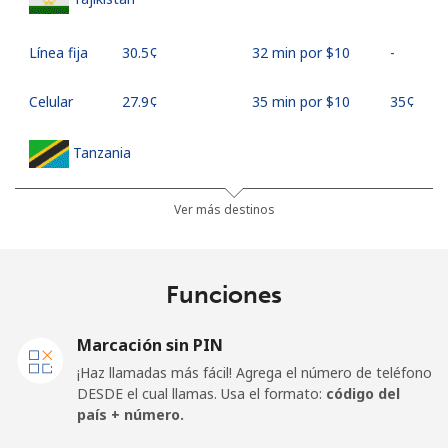
Línea fija
⁦30.5¢⁩
32 min por ⁦$10⁩
-
Celular
⁦27.9¢⁩
35 min por ⁦$10⁩
⁦35¢⁩
Tanzania
Línea fija
⁦36.5¢⁩
27 min por ⁦$10⁩
-
Ver más destinos
Celular
⁦28.9¢⁩
34 min por ⁦$10⁩
-
Funciones
Thailand
Marcación sin PIN
Línea fija
⁦3.9¢⁩
256 min por ⁦$10⁩
-
¡Haz llamadas más fácil! Agrega el número de teléfono
DESDE el cual llamas. Usa el formato:
código del
Celular
⁦3.9¢⁩
256 min por ⁦$10⁩
⁦5¢⁩
país + número.