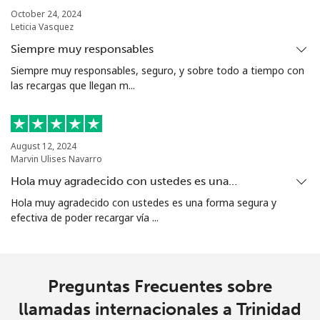
Turkmenistan
October 24, 2024
Leticia Vasquez
Línea fija
⁦29.5¢⁩
33 min por ⁦$10⁩
-
Siempre muy responsables
Siempre muy responsables, seguro, y sobre todo a tiempo con
Celular
⁦34.5¢⁩
28 min por ⁦$10⁩
⁦17¢⁩
las recargas que llegan m...
Turks And Caicos Islands
August 12, 2024
Línea fija
⁦31.9¢⁩
31 min por ⁦$10⁩
-
Marvin Ulises Navarro
Hola muy agradecido con ustedes es una…
Celular
⁦33.9¢⁩
29 min por ⁦$10⁩
-
Hola muy agradecido con ustedes es una forma segura y
efectiva de poder recargar vía ...
Tuvalu
All
⁦214.9¢⁩
4 min por ⁦$10⁩
-
country
Preguntas Frecuentes sobre
llamadas internacionales a Trinidad