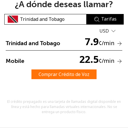
¿A dónde deseas llamar?
Tarifas
USD
7.9
¢
/min
Trinidad and Tobago
No se ha creado una contraseña
Mínimo 8 caracteres
22.5
¢
/min
Mobile
Una letra mayúscula y una minúscula
Un número
Un caracter especial
Comprar Crédito de Voz
El crédito prepagado es una tarjeta de llamadas digital disponible en
línea y está hecho para llamadas virtuales internacionales. No se
entrega un producto físico.
Mantente en contacto para recibir nuestras mejores
ofertas.