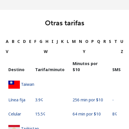
Otras tarifas
A
B
C
D
E
F
G
H
I
J
K
L
M
N
O
P
Q
R
S
T
U
V
W
Y
Z
Minutos por
Destino
Tarifa/minuto
⁦$10⁩
SMS
Taiwan
Línea fija
⁦3.9¢⁩
256 min por ⁦$10⁩
-
Celular
⁦15.5¢⁩
64 min por ⁦$10⁩
⁦8¢⁩
Tajikistan