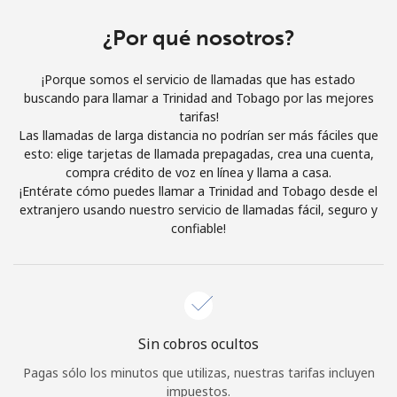
Al abrir una cuenta en este sitio web, estoy de acuerdo con
estos
Términos y condiciones.
¿Por qué nosotros?
¡Porque somos el servicio de llamadas que has estado
Únete
buscando para llamar a Trinidad and Tobago por las mejores
tarifas!
Las llamadas de larga distancia no podrían ser más fáciles que
esto: elige tarjetas de llamada prepagadas, crea una cuenta,
compra crédito de voz en línea y llama a casa.
¡Hola!
¡Entérate cómo puedes llamar a Trinidad and Tobago desde el
extranjero usando nuestro servicio de llamadas fácil, seguro y
confiable!
Inicia sesión o
REGÍSTRATE →
Sin cobros ocultos
¿Olvidaste tu contraseña? →
Pagas sólo los minutos que utilizas, nuestras tarifas incluyen
impuestos.