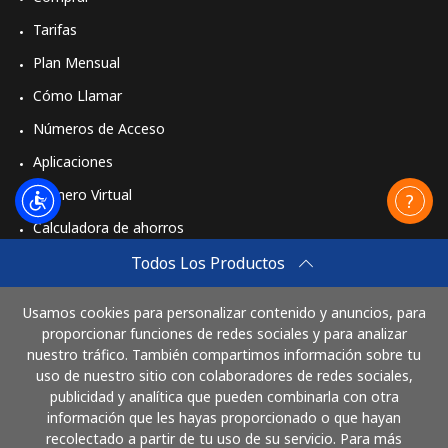
Tarifas
Plan Mensual
Cómo Llamar
Números de Acceso
Aplicaciones
Número Virtual
Calculadora de ahorros
Travel eSIM
Todos Los Productos
Comprar
Usamos cookies para personalizar contenido y anuncios, para
Cómo funciona
proporcionar funciones de redes sociales y para analizar
nuestro tráfico. También compartimos información sobre tu
uso de nuestro sitio con colaboradores de redes sociales,
publicidad y analítica que pueden combinarla con otra
Paga con
información que les hayas proporcionado o que hayan
recolectado a partir de tu uso de su servicio. Para más