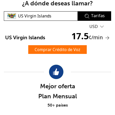
¿A dónde deseas llamar?
Tarifas
USD
17.5
¢
/min
US Virgin Islands
No se ha creado una contraseña
Mínimo 8 caracteres
Comprar Crédito de Voz
Una letra mayúscula y una minúscula
Un número
Un caracter especial
Mejor oferta
Plan Mensual
50+ países
Mantente en contacto para recibir nuestras mejores
ofertas.