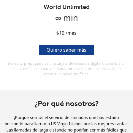
Al abrir una cuenta en este sitio web, estoy de acuerdo con
World Unlimited
estos
Términos y condiciones.
∞ min
Únete
⁦$10⁩ /mes
Quiero saber más
¡Hola!
El crédito prepagado es una tarjeta de llamadas digital disponible en
línea y está hecho para llamadas virtuales internacionales. No se
entrega un producto físico.
Inicia sesión o
REGÍSTRATE →
¿Por qué nosotros?
¡Porque somos el servicio de llamadas que has estado
¿Olvidaste tu contraseña? →
buscando para llamar a US Virgin Islands por las mejores tarifas!
Las llamadas de larga distancia no podrían ser más fáciles que