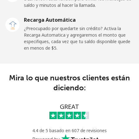
Premium
⁦42.5¢⁩
23 min por
-
saldo y minutos al hacer la llamada.
⁦$10⁩
Recarga Automática
United States
¿Preocupado por quedarte sin crédito? Activa la
Recarga Automatica y agregaremos el monto que
especifiques, cada vez que tu saldo disponible quede
All country
⁦1.5¢⁩
665 min por
-
en menos de ⁦$5⁩.
⁦$10⁩
Uruguay
Mira lo que nuestros clientes están
Línea fija
⁦9.5¢⁩
105 min por
-
diciendo:
⁦$10⁩
Celular
⁦24.9¢⁩
40 min por
⁦5¢⁩
GREAT
⁦$10⁩
Montevideo
⁦6.5¢⁩
153 min por
-
4.4 de 5 basado en 607 de revisiones
⁦$10⁩