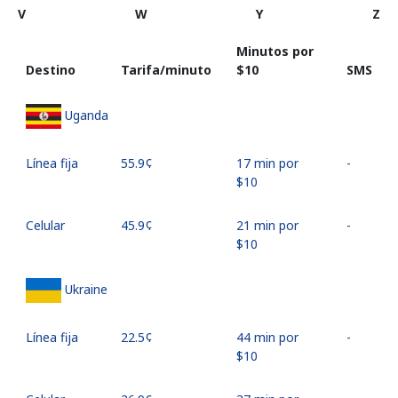
V
W
Y
Z
Minutos por
Destino
Tarifa/minuto
⁦$10⁩
SMS
Uganda
Línea fija
⁦55.9¢⁩
17 min por
-
⁦$10⁩
Celular
⁦45.9¢⁩
21 min por
-
⁦$10⁩
Ukraine
Línea fija
⁦22.5¢⁩
44 min por
-
⁦$10⁩