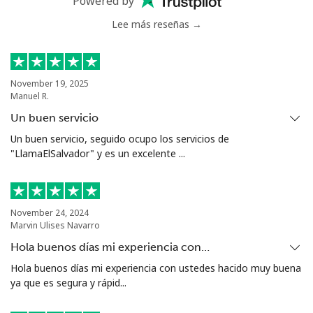
Powered by
Us Virgin Islands
Lee más reseñas →
All country
⁦17.5¢⁩
57 min por
-
⁦$10⁩
November 19, 2025
Manuel R.
Uzbekistan
Un buen servicio
Un buen servicio, seguido ocupo los servicios de
Línea fija
⁦16.9¢⁩
59 min por
-
"LlamaElSalvador" y es un excelente ...
⁦$10⁩
Celular
⁦16.9¢⁩
59 min por
⁦38¢⁩
⁦$10⁩
November 24, 2024
Marvin Ulises Navarro
Tashkent
⁦16.5¢⁩
60 min por
-
Hola buenos días mi experiencia con…
⁦$10⁩
Hola buenos días mi experiencia con ustedes hacido muy buena
ya que es segura y rápid...