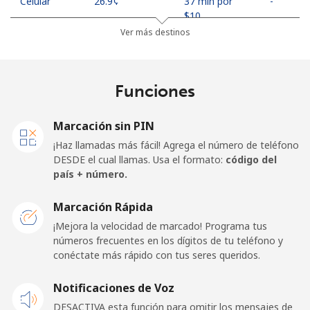
Celular
⁦26.9¢⁩
37 min por
-
⁦$10⁩
Ver más destinos
United Arab Emirates
Funciones
Línea fija
⁦23.5¢⁩
42 min por
-
⁦$10⁩
Marcación sin PIN
Celular
⁦21.5¢⁩
46 min por
⁦13¢⁩
¡Haz llamadas más fácil! Agrega el número de teléfono
⁦$10⁩
DESDE el cual llamas. Usa el formato:
código del
país + número.
United Kingdom
Marcación Rápida
Línea fija
⁦1.5¢⁩
665 min por
-
¡Mejora la velocidad de marcado! Programa tus
⁦$10⁩
números frecuentes en los dígitos de tu teléfono y
conéctate más rápido con tus seres queridos.
Celular
⁦2.4¢⁩
416 min por
⁦8¢⁩
Notificaciones de Voz
⁦$10⁩
DESACTIVA esta función para omitir los mensajes de