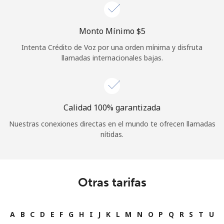
Monto Mínimo ⁦$5⁩
Intenta Crédito de Voz por una orden mínima y disfruta
llamadas internacionales bajas.
Calidad 100% garantizada
Nuestras conexiones directas en el mundo te ofrecen llamadas
nítidas.
Otras tarifas
A
B
C
D
E
F
G
H
I
J
K
L
M
N
O
P
Q
R
S
T
U