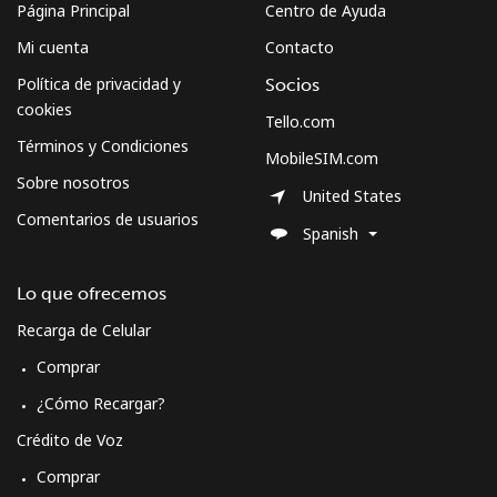
Página Principal
Centro de Ayuda
Línea fija
⁦44.5¢⁩
22 min por ⁦$10⁩
-
Mi cuenta
Contacto
Celular
⁦46.5¢⁩
21 min por ⁦$10⁩
-
Política de privacidad y
Socios
cookies
Tello.com
Sweden
Términos y Condiciones
MobileSIM.com
Sobre nosotros
United States
Línea fija
⁦1.9¢⁩
526 min por ⁦$10⁩
-
Comentarios de usuarios
Spanish
Celular
⁦5.9¢⁩
169 min por ⁦$10⁩
⁦8¢⁩
Lo que ofrecemos
Switzerland
Recarga de Celular
Comprar
Línea fija
⁦4.5¢⁩
222 min por ⁦$10⁩
-
¿Cómo Recargar?
Celular
⁦16.9¢⁩
59 min por ⁦$10⁩
⁦11¢⁩
Crédito de Voz
Comprar
Syria