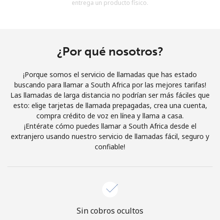
entrega un producto físico.
Al abrir una cuenta en este sitio web, estoy de acuerdo con
estos
Términos y condiciones.
Únete
¿Por qué nosotros?
¡Porque somos el servicio de llamadas que has estado
buscando para llamar a South Africa por las mejores tarifas!
Las llamadas de larga distancia no podrían ser más fáciles que
¡Hola!
esto: elige tarjetas de llamada prepagadas, crea una cuenta,
compra crédito de voz en línea y llama a casa.
¡Entérate cómo puedes llamar a South Africa desde el
Inicia sesión o
REGÍSTRATE →
extranjero usando nuestro servicio de llamadas fácil, seguro y
confiable!
¿Olvidaste tu contraseña? →
Sin cobros ocultos