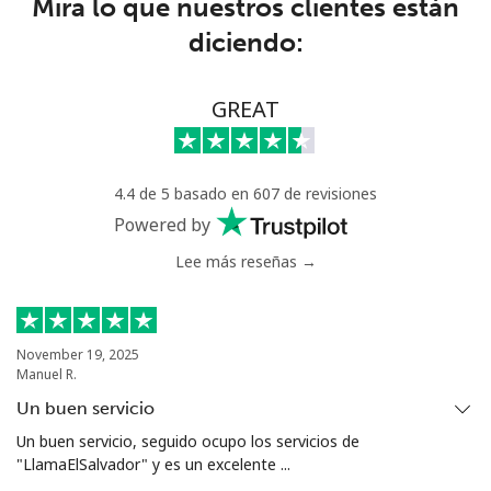
Mira lo que nuestros clientes están
diciendo:
Senegal
Línea fija
⁦46.9¢⁩
21 min por ⁦$10⁩
-
GREAT
Celular
⁦40.9¢⁩
24 min por ⁦$10⁩
⁦27¢⁩
4.4 de 5 basado en 607 de revisiones
Serbia
Powered by
Lee más reseñas →
Línea fija
⁦24.5¢⁩
40 min por ⁦$10⁩
-
Celular
⁦55.5¢⁩
18 min por ⁦$10⁩
-
November 19, 2025
Manuel R.
Seychelles
Un buen servicio
Línea fija
⁦89.5¢⁩
11 min por ⁦$10⁩
-
Un buen servicio, seguido ocupo los servicios de
"LlamaElSalvador" y es un excelente ...