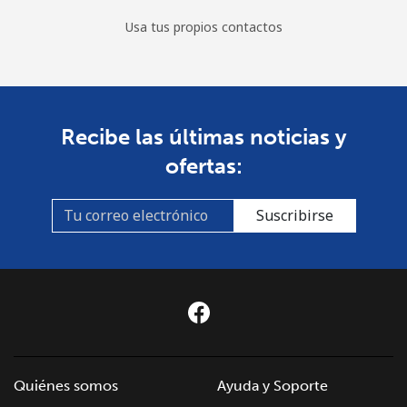
Usa tus propios contactos
All
⁦283.5¢⁩
3 min por ⁦$10⁩
-
country
St Pierre And Miquelon
Recibe las últimas noticias y
Línea fija
⁦53.9¢⁩
18 min por ⁦$10⁩
-
ofertas:
Celular
⁦54.5¢⁩
18 min por ⁦$10⁩
-
Suscribirse
Sudan
Línea fija
⁦47.9¢⁩
20 min por ⁦$10⁩
-
Celular
⁦44.5¢⁩
22 min por ⁦$10⁩
⁦35¢⁩
Suriname
Quiénes somos
Ayuda y Soporte