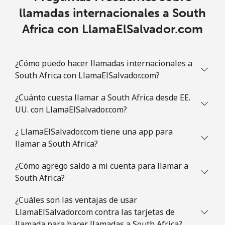
Slovakia
llamadas internacionales a South
Africa con LlamaElSalvador.com
Línea fija
⁦1.5¢⁩
665 min por ⁦$10⁩
-
Celular
⁦3.5¢⁩
285 min por ⁦$10⁩
⁦9¢⁩
¿Cómo puedo hacer llamadas internacionales a
South Africa con LlamaElSalvador.com?
Slovenia
¿Cuánto cuesta llamar a South Africa desde EE.
UU. con LlamaElSalvador.com?
Línea fija
⁦34.5¢⁩
28 min por ⁦$10⁩
-
¿ LlamaElSalvador.com tiene una app para
Celular
⁦55.5¢⁩
18 min por ⁦$10⁩
-
llamar a South Africa?
Solomon Islands
¿Cómo agrego saldo a mi cuenta para llamar a
South Africa?
All
⁦163.9¢⁩
6 min por ⁦$10⁩
-
¿Cuáles son las ventajas de usar
country
LlamaElSalvador.com contra las tarjetas de
llamada para hacer llamadas a South Africa?