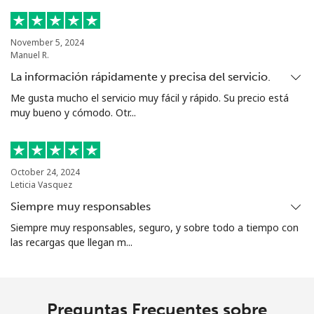
Celular
⁦87.5¢⁩
11 min por ⁦$10⁩
-
Sierra Leone
November 5, 2024
Manuel R.
Celular
⁦61.9¢⁩
16 min por ⁦$10⁩
-
La información rápidamente y precisa del servicio.
Me gusta mucho el servicio muy fácil y rápido. Su precio está
Singapore
muy bueno y cómodo. Otr...
Línea fija
⁦1.9¢⁩
526 min por ⁦$10⁩
-
October 24, 2024
Celular
⁦1.9¢⁩
526 min por ⁦$10⁩
-
Leticia Vasquez
Siempre muy responsables
Sint Maarten
Siempre muy responsables, seguro, y sobre todo a tiempo con
las recargas que llegan m...
Línea fija
⁦24.9¢⁩
40 min por ⁦$10⁩
-
Celular
⁦24.9¢⁩
40 min por ⁦$10⁩
-
Preguntas Frecuentes sobre