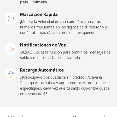
Celular
⁦133.9¢⁩
7 min por ⁦$10⁩
⁦25¢⁩
país + número.
San Marino
Marcación Rápida
¡Mejora la velocidad de marcado! Programa tus
números frecuentes en los dígitos de tu teléfono y
Línea fija
⁦24.5¢⁩
40 min por ⁦$10⁩
-
conéctate más rápido con tus seres queridos.
Celular
⁦23.5¢⁩
42 min por ⁦$10⁩
-
Notificaciones de Voz
DESACTIVA esta función para omitir los mensajes de
Sao Tome And Principe
saldo y minutos al hacer la llamada.
All
⁦214.9¢⁩
4 min por ⁦$10⁩
-
Recarga Automática
country
¿Preocupado por quedarte sin crédito? Activa la
Recarga Automatica y agregaremos el monto que
Saudi Arabia
especifiques, cada vez que tu saldo disponible quede
en menos de ⁦$5⁩.
Línea fija
⁦14.9¢⁩
67 min por ⁦$10⁩
-
Celular
⁦22.9¢⁩
43 min por ⁦$10⁩
-