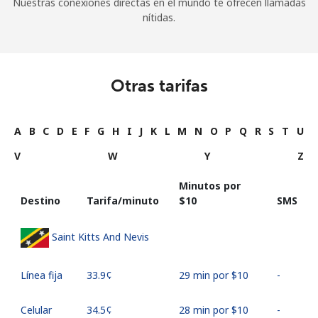
Nuestras conexiones directas en el mundo te ofrecen llamadas
nítidas.
Otras tarifas
A
B
C
D
E
F
G
H
I
J
K
L
M
N
O
P
Q
R
S
T
U
V
W
Y
Z
Minutos por
Destino
Tarifa/minuto
⁦$10⁩
SMS
Saint Kitts And Nevis
Línea fija
⁦33.9¢⁩
29 min por ⁦$10⁩
-
Celular
⁦34.5¢⁩
28 min por ⁦$10⁩
-