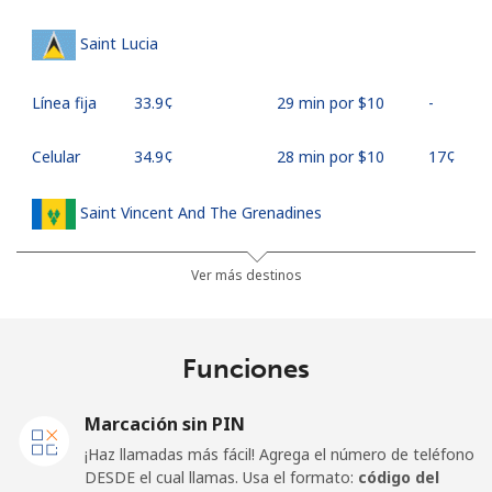
Saint Lucia
Línea fija
⁦33.9¢⁩
29 min por ⁦$10⁩
-
Celular
⁦34.9¢⁩
28 min por ⁦$10⁩
⁦17¢⁩
Saint Vincent And The Grenadines
Línea fija
⁦30.5¢⁩
32 min por ⁦$10⁩
-
Ver más destinos
Celular
⁦33.9¢⁩
29 min por ⁦$10⁩
-
Funciones
Samoa
Marcación sin PIN
Línea fija
⁦127.5¢⁩
7 min por ⁦$10⁩
-
¡Haz llamadas más fácil! Agrega el número de teléfono
DESDE el cual llamas. Usa el formato:
código del