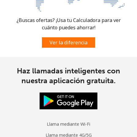
South Sudan
¿Buscas ofertas? ¡Usa tu Calculadora para ver
Celular
⁦70.5¢⁩
14 min por ⁦$10⁩
-
cuánto puedes ahorrar!
Spain
Ver la diferencia
Línea fija
⁦1.5¢⁩
665 min por ⁦$10⁩
-
Celular
⁦1.5¢⁩
665 min por ⁦$10⁩
⁦7¢⁩
Haz llamadas inteligentes con
nuestra aplicación gratuita.
Sri Lanka
Línea fija
⁦28.5¢⁩
35 min por ⁦$10⁩
-
Celular
⁦24.5¢⁩
40 min por ⁦$10⁩
-
Llama mediante Wi-Fi
St Helena
Llama mediante 4G/5G