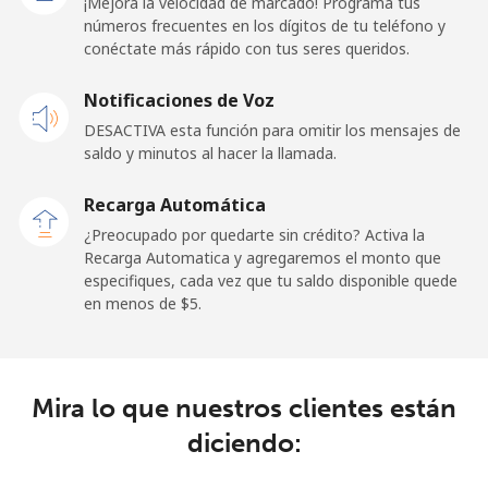
¡Mejora la velocidad de marcado! Programa tus
números frecuentes en los dígitos de tu teléfono y
conéctate más rápido con tus seres queridos.
Celular
⁦48.9¢⁩
20 min por ⁦$10⁩
⁦11¢⁩
Notificaciones de Voz
New Zealand
DESACTIVA esta función para omitir los mensajes de
saldo y minutos al hacer la llamada.
Línea fija
⁦2.6¢⁩
384 min por ⁦$10⁩
-
Recarga Automática
Celular
⁦6.9¢⁩
144 min por ⁦$10⁩
⁦12¢⁩
¿Preocupado por quedarte sin crédito? Activa la
Recarga Automatica y agregaremos el monto que
Nicaragua
especifiques, cada vez que tu saldo disponible quede
en menos de ⁦$5⁩.
Línea fija
⁦19.5¢⁩
51 min por ⁦$10⁩
-
Celular
⁦33.9¢⁩
29 min por ⁦$10⁩
⁦27¢⁩
Mira lo que nuestros clientes están
diciendo:
Niger