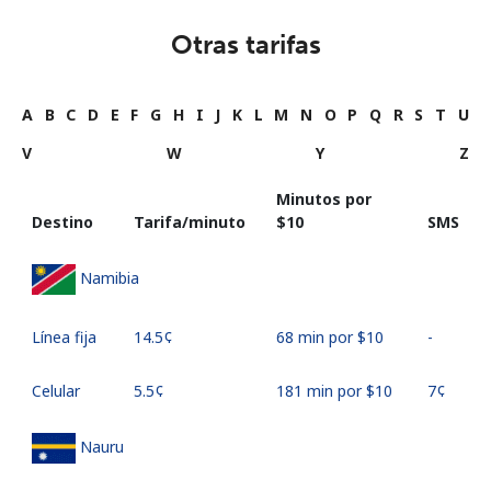
Otras tarifas
A
B
C
D
E
F
G
H
I
J
K
L
M
N
O
P
Q
R
S
T
U
V
W
Y
Z
Minutos por
Destino
Tarifa/minuto
⁦$10⁩
SMS
Namibia
Línea fija
⁦14.5¢⁩
68 min por ⁦$10⁩
-
Celular
⁦5.5¢⁩
181 min por ⁦$10⁩
⁦7¢⁩
Nauru