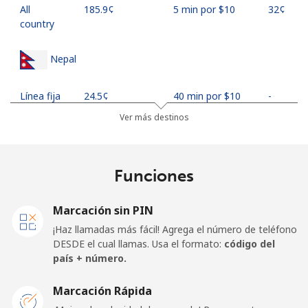
All
⁦185.9¢⁩
5 min por ⁦$10⁩
⁦32¢⁩
country
Nepal
Línea fija
⁦24.5¢⁩
40 min por ⁦$10⁩
-
Ver más destinos
Celular
⁦26.9¢⁩
37 min por ⁦$10⁩
-
Netherlands
Funciones
Línea fija
⁦1.5¢⁩
665 min por ⁦$10⁩
-
Marcación sin PIN
¡Haz llamadas más fácil! Agrega el número de teléfono
Celular
⁦22.5¢⁩
44 min por ⁦$10⁩
⁦13¢⁩
DESDE el cual llamas. Usa el formato:
código del
país + número.
New Caledonia
Marcación Rápida
Línea fija
⁦45.5¢⁩
21 min por ⁦$10⁩
-