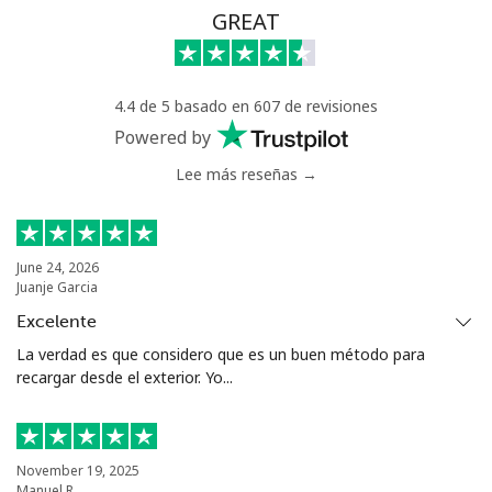
Línea fija
⁦53.9¢⁩
18 min por ⁦$10⁩
-
GREAT
Celular
⁦47.9¢⁩
20 min por ⁦$10⁩
⁦32¢⁩
4.4 de 5 basado en 607 de revisiones
Nigeria
Powered by
Lee más reseñas →
Línea fija
⁦21.5¢⁩
46 min por ⁦$10⁩
-
Celular
⁦16.5¢⁩
60 min por ⁦$10⁩
⁦35¢⁩
June 24, 2026
Juanje Garcia
Niue
Excelente
All
⁦205.9¢⁩
4 min por ⁦$10⁩
-
La verdad es que considero que es un buen método para
country
recargar desde el exterior. Yo...
Norfolk Island
November 19, 2025
Manuel R.
All
⁦200.9¢⁩
4 min por ⁦$10⁩
-