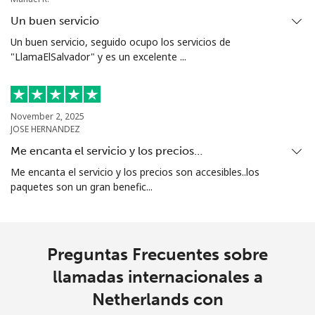
country
Un buen servicio
Un buen servicio, seguido ocupo los servicios de
North Korea
"LlamaElSalvador" y es un excelente ...
All
⁦73.9¢⁩
13 min por ⁦$10⁩
-
country
November 2, 2025
JOSE HERNANDEZ
Norway
Me encanta el servicio y los precios…
Me encanta el servicio y los precios son accesibles..los
Línea fija
⁦1.5¢⁩
665 min por ⁦$10⁩
-
paquetes son un gran benefic...
Celular
⁦1.6¢⁩
625 min por ⁦$10⁩
⁦8¢⁩
Preguntas Frecuentes sobre
llamadas internacionales a
Netherlands con