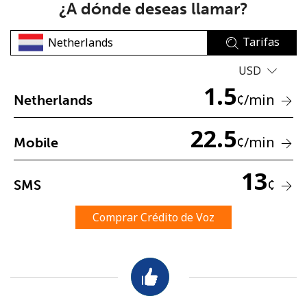
¿A dónde deseas llamar?
Tarifas
USD
1.5
¢
/min
Netherlands
No se ha creado una contraseña
22.5
Mínimo 8 caracteres
¢
/min
Mobile
Una letra mayúscula y una minúscula
Un número
13
Un caracter especial
¢
SMS
Comprar Crédito de Voz
Mantente en contacto para recibir nuestras mejores
ofertas.