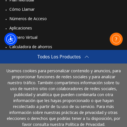
Cómo Llamar
Números de Acceso
Aplicaciones
Número Virtual
Calculadora de ahorros
Travel eSIM
Todos Los Productos
Comprar
Usamos cookies para personalizar contenido y anuncios, para
Cómo funciona
proporcionar funciones de redes sociales y para analizar
nuestro tráfico. También compartimos información sobre tu
uso de nuestro sitio con colaboradores de redes sociales,
publicidad y analítica que pueden combinarla con otra
Paga con
información que les hayas proporcionado o que hayan
recolectado a partir de tu uso de su servicio. Para más
información sobre nuestras prácticas de privacidad y otras
elecciones o derechos que podrías tener a tu disposición, por
favor consulta nuestra Política de Privacidad.