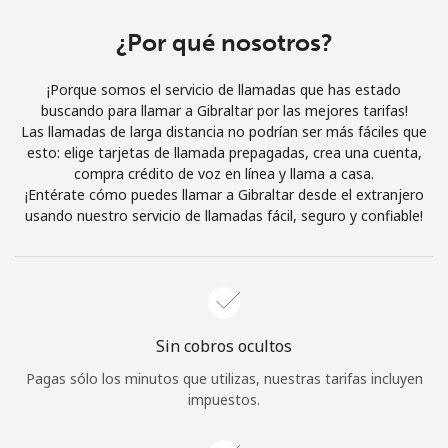
Al abrir una cuenta en este sitio web, estoy de acuerdo con
estos
Términos y condiciones.
¿Por qué nosotros?
¡Porque somos el servicio de llamadas que has estado
Únete
buscando para llamar a Gibraltar por las mejores tarifas!
Las llamadas de larga distancia no podrían ser más fáciles que
esto: elige tarjetas de llamada prepagadas, crea una cuenta,
compra crédito de voz en línea y llama a casa.
¡Entérate cómo puedes llamar a Gibraltar desde el extranjero
¡Hola!
usando nuestro servicio de llamadas fácil, seguro y confiable!
Inicia sesión o
REGÍSTRATE →
Sin cobros ocultos
Pagas sólo los minutos que utilizas, nuestras tarifas incluyen
impuestos.
¿Olvidaste tu contraseña? →