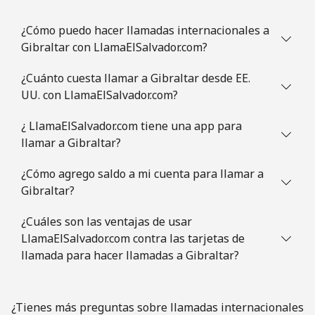
All country
⁦4.5¢⁩
222 min por
⁦8¢⁩
¿Cómo puedo hacer llamadas internacionales a
⁦$10⁩
Gibraltar con LlamaElSalvador.com?
Guatemala
¿Cuánto cuesta llamar a Gibraltar desde EE.
UU. con LlamaElSalvador.com?
Línea fija
⁦19.9¢⁩
50 min por
-
⁦$10⁩
¿ LlamaElSalvador.com tiene una app para
llamar a Gibraltar?
Celular
⁦20.9¢⁩
47 min por
⁦11¢⁩
⁦$10⁩
¿Cómo agrego saldo a mi cuenta para llamar a
Gibraltar?
Guinea
¿Cuáles son las ventajas de usar
LlamaElSalvador.com contra las tarjetas de
Línea fija
⁦64.9¢⁩
15 min por
-
llamada para hacer llamadas a Gibraltar?
⁦$10⁩
Celular
⁦53.5¢⁩
18 min por
⁦32¢⁩
¿Tienes más preguntas sobre llamadas internacionales
⁦$10⁩