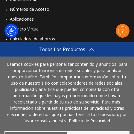
Números de Acceso
Aplicaciones
Número Virtual
Calculadora de ahorros
Travel eSIM
Todos Los Productos
Comprar
Usamos cookies para personalizar contenido y anuncios, para
Cómo funciona
proporcionar funciones de redes sociales y para analizar
nuestro tráfico. También compartimos información sobre tu
uso de nuestro sitio con colaboradores de redes sociales,
publicidad y analítica que pueden combinarla con otra
Paga con
información que les hayas proporcionado o que hayan
recolectado a partir de tu uso de su servicio. Para más
información sobre nuestras prácticas de privacidad y otras
elecciones o derechos que podrías tener a tu disposición, por
favor consulta nuestra Política de Privacidad.