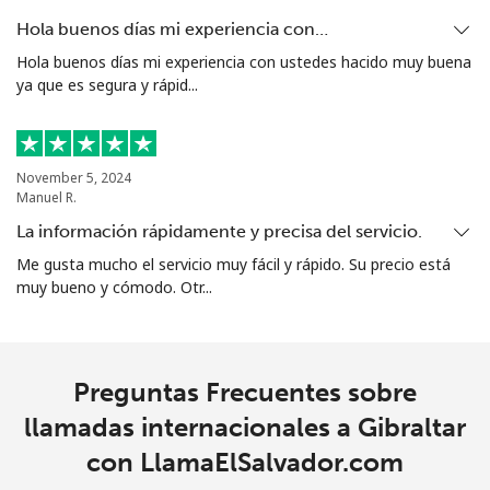
Grenada
Hola buenos días mi experiencia con…
Hola buenos días mi experiencia con ustedes hacido muy buena
ya que es segura y rápid...
Línea fija
⁦16.9¢⁩
59 min por
-
⁦$10⁩
Celular
⁦31.5¢⁩
31 min por
⁦9¢⁩
November 5, 2024
⁦$10⁩
Manuel R.
La información rápidamente y precisa del servicio.
Guadeloupe
Me gusta mucho el servicio muy fácil y rápido. Su precio está
muy bueno y cómodo. Otr...
Línea fija
⁦18.5¢⁩
54 min por
-
⁦$10⁩
Celular
⁦29.5¢⁩
33 min por
-
Preguntas Frecuentes sobre
⁦$10⁩
llamadas internacionales a Gibraltar
con LlamaElSalvador.com
Guam