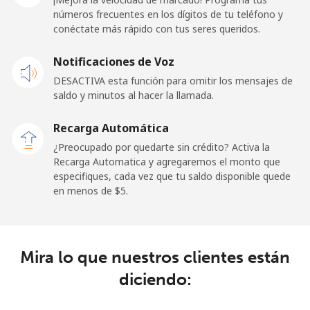
⁦$10⁩
números frecuentes en los dígitos de tu teléfono y
conéctate más rápido con tus seres queridos.
Celular
⁦1.5¢⁩
665 min por
⁦11¢⁩
Notificaciones de Voz
⁦$10⁩
DESACTIVA esta función para omitir los mensajes de
saldo y minutos al hacer la llamada.
Ghana
Recarga Automática
Línea fija
⁦33.9¢⁩
29 min por
-
¿Preocupado por quedarte sin crédito? Activa la
⁦$10⁩
Recarga Automatica y agregaremos el monto que
especifiques, cada vez que tu saldo disponible quede
Celular
⁦27.5¢⁩
36 min por
-
en menos de ⁦$5⁩.
⁦$10⁩
Gibraltar
Mira lo que nuestros clientes están
Línea fija
⁦9.9¢⁩
101 min por
-
diciendo:
⁦$10⁩