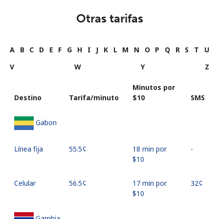
Otras tarifas
A
B
C
D
E
F
G
H
I
J
K
L
M
N
O
P
Q
R
S
T
U
V
W
Y
Z
Minutos por
Destino
Tarifa/minuto
⁦$10⁩
SMS
Gabon
Línea fija
⁦55.5¢⁩
18 min por
-
⁦$10⁩
Celular
⁦56.5¢⁩
17 min por
⁦32¢⁩
⁦$10⁩
Gambia