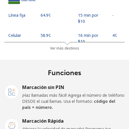
Línea fija
⁦64.9¢⁩
15 min por
-
⁦$10⁩
Celular
⁦58.9¢⁩
16 min por
⁦4¢⁩
⁦$10⁩
Ver más destinos
Georgia
Funciones
Línea fija
⁦32.5¢⁩
30 min por
-
⁦$10⁩
Marcación sin PIN
Celular
⁦37.9¢⁩
26 min por
⁦16¢⁩
¡Haz llamadas más fácil! Agrega el número de teléfono
⁦$10⁩
DESDE el cual llamas. Usa el formato:
código del
país + número.
Germany
Marcación Rápida
Línea fija
⁦1.5¢⁩
665 min por
-
¡Mejora la velocidad de marcado! Programa tus