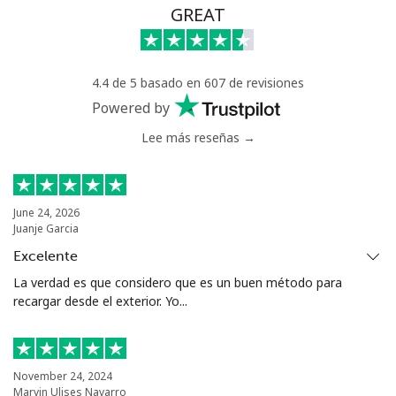
Celular
⁦21.5¢⁩
46 min por
-
GREAT
⁦$10⁩
Greece
4.4 de 5 basado en 607 de revisiones
Powered by
Línea fija
⁦1.5¢⁩
665 min por
-
Lee más reseñas →
⁦$10⁩
Celular
⁦1.6¢⁩
625 min por
⁦8¢⁩
⁦$10⁩
June 24, 2026
Juanje Garcia
Greenland
Excelente
La verdad es que considero que es un buen método para
Línea fija
⁦10.5¢⁩
95 min por
-
recargar desde el exterior. Yo...
⁦$10⁩
Celular
⁦10.9¢⁩
91 min por
⁦5¢⁩
⁦$10⁩
November 24, 2024
Marvin Ulises Navarro