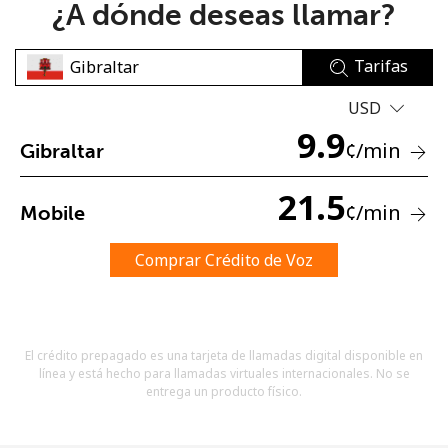
¿A dónde deseas llamar?
Tarifas
USD
9.9
¢
/min
Gibraltar
No se ha creado una contraseña
Mínimo 8 caracteres
21.5
¢
/min
Mobile
Una letra mayúscula y una minúscula
Un número
Un caracter especial
Comprar Crédito de Voz
El crédito prepagado es una tarjeta de llamadas digital disponible en
línea y está hecho para llamadas virtuales internacionales. No se
entrega un producto físico.
Mantente en contacto para recibir nuestras mejores
ofertas.