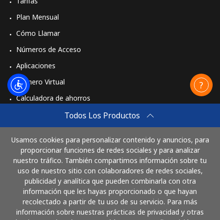
Tarifas
Plan Mensual
Cómo Llamar
Números de Acceso
Aplicaciones
Número Virtual
Calculadora de ahorros
Travel eSIM
Todos Los Productos
Comprar
Usamos cookies para personalizar contenido y anuncios, para
Cómo funciona
proporcionar funciones de redes sociales y para analizar
nuestro tráfico. También compartimos información sobre tu
uso de nuestro sitio con colaboradores de redes sociales,
publicidad y analítica que pueden combinarla con otra
Paga con
información que les hayas proporcionado o que hayan
recolectado a partir de tu uso de su servicio. Para más
información sobre nuestras prácticas de privacidad y otras