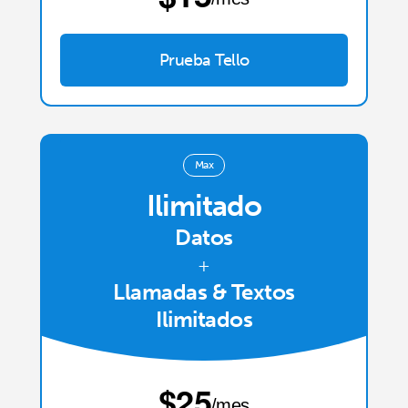
Prueba Tello
Max
Ilimitado
Datos
+
Llamadas & Textos
Ilimitados
⁦$25⁩
/mes