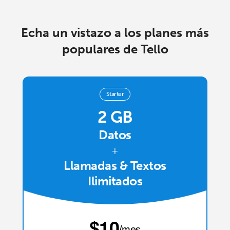
Iniciar Sesión
Echa un vistazo a los planes más
o
populares de Tello
Continuar con
Starter
2 GB
Datos
+
Llamadas & Textos
Ilimitados
⁦$10⁩
/mes