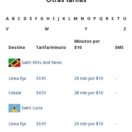
A
B
C
D
E
F
G
H
I
J
K
L
M
N
O
P
Q
R
S
T
U
V
W
Y
Z
Minutos por
Destino
Tarifa/minuto
⁦$10⁩
SMS
Saint Kitts And Nevis
Línea fija
⁦33.9¢⁩
29 min por ⁦$10⁩
-
Celular
⁦34.5¢⁩
28 min por ⁦$10⁩
-
Saint Lucia
Línea fija
⁦33.9¢⁩
29 min por ⁦$10⁩
-