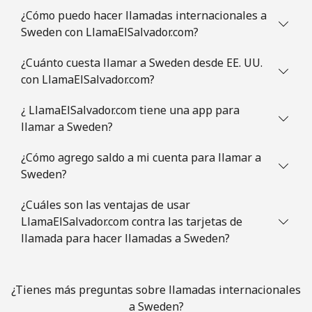
¿Cómo puedo hacer llamadas internacionales a
Sweden con LlamaElSalvador.com?
Slovenia
¿Cuánto cuesta llamar a Sweden desde EE. UU.
Línea fija
⁦34.5¢⁩
28 min por ⁦$10⁩
-
con LlamaElSalvador.com?
Celular
⁦55.5¢⁩
18 min por ⁦$10⁩
-
¿ LlamaElSalvador.com tiene una app para
llamar a Sweden?
Solomon Islands
¿Cómo agrego saldo a mi cuenta para llamar a
Sweden?
All
⁦163.9¢⁩
6 min por ⁦$10⁩
-
country
¿Cuáles son las ventajas de usar
LlamaElSalvador.com contra las tarjetas de
Somalia
llamada para hacer llamadas a Sweden?
Línea fija
⁦57.5¢⁩
17 min por ⁦$10⁩
-
¿Tienes más preguntas sobre llamadas internacionales
Celular
⁦53.9¢⁩
18 min por ⁦$10⁩
-
a Sweden?