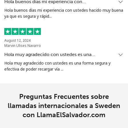
Hola buenos días mi experiencia con…
Hola buenos días mi experiencia con ustedes hacido muy buena
Singapore
ya que es segura y rápid...
Línea fija
⁦1.9¢⁩
526 min por ⁦$10⁩
-
Celular
⁦1.9¢⁩
526 min por ⁦$10⁩
-
August 12, 2024
Marvin Ulises Navarro
Sint Maarten
Hola muy agradecido con ustedes es una…
Hola muy agradecido con ustedes es una forma segura y
efectiva de poder recargar vía ...
Línea fija
⁦24.9¢⁩
40 min por ⁦$10⁩
-
Celular
⁦24.9¢⁩
40 min por ⁦$10⁩
-
Preguntas Frecuentes sobre
Slovakia
llamadas internacionales a Sweden
con LlamaElSalvador.com
Línea fija
⁦1.5¢⁩
665 min por ⁦$10⁩
-
Celular
⁦3.5¢⁩
285 min por ⁦$10⁩
⁦9¢⁩