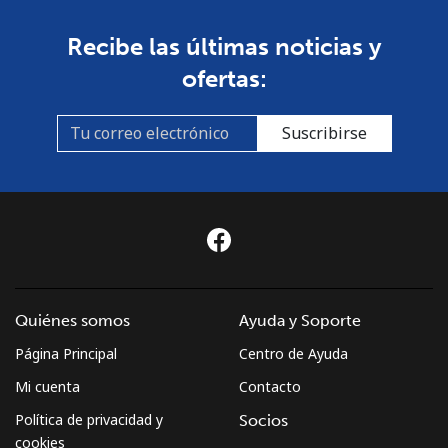
Línea fija
⁦53.9¢⁩
18 min por ⁦$10⁩
-
Recibe las últimas noticias y
ofertas:
Celular
⁦54.5¢⁩
18 min por ⁦$10⁩
-
Suscribirse
Sudan
Línea fija
⁦47.9¢⁩
20 min por ⁦$10⁩
-
Celular
⁦44.5¢⁩
22 min por ⁦$10⁩
⁦35¢⁩
Suriname
Quiénes somos
Ayuda y Soporte
Línea fija
⁦44.5¢⁩
22 min por ⁦$10⁩
-
Página Principal
Centro de Ayuda
Mi cuenta
Contacto
Celular
⁦46.5¢⁩
21 min por ⁦$10⁩
-
Política de privacidad y
Socios
cookies