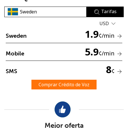
Tarifas
USD
1.9
¢
/min
Sweden
No se ha creado una contraseña
5.9
¢
/min
Mobile
Mínimo 8 caracteres
Una letra mayúscula y una minúscula
8
Un número
¢
SMS
Un caracter especial
Comprar Crédito de Voz
Mantente en contacto para recibir nuestras mejores
ofertas.
Mejor oferta