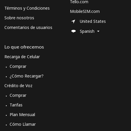
Sweden
Tello.com
Términos y Condiciones
MobileSIM.com
Línea fija
⁦1.9¢⁩
526 min por ⁦$10⁩
-
Sobre nosotros
United States
Comentarios de usuarios
Celular
⁦5.9¢⁩
169 min por ⁦$10⁩
⁦8¢⁩
Spanish
Switzerland
Lo que ofrecemos
Recarga de Celular
Línea fija
⁦4.5¢⁩
222 min por ⁦$10⁩
-
Comprar
Celular
⁦16.9¢⁩
59 min por ⁦$10⁩
⁦11¢⁩
¿Cómo Recargar?
Crédito de Voz
Syria
Comprar
Tarifas
Línea fija
⁦24.9¢⁩
40 min por ⁦$10⁩
-
Plan Mensual
Celular
⁦26.5¢⁩
37 min por ⁦$10⁩
⁦35¢⁩
Cómo Llamar