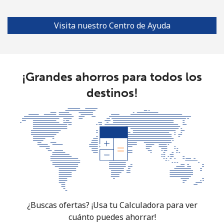
South Africa
Visita nuestro Centro de Ayuda
Línea fija
⁦12.5¢⁩
80 min por ⁦$10⁩
-
Celular
⁦10.5¢⁩
95 min por ⁦$10⁩
⁦7¢⁩
¡Grandes ahorros para todos los
destinos!
South Korea
Línea fija
⁦4.9¢⁩
204 min por ⁦$10⁩
-
Celular
⁦3.5¢⁩
285 min por ⁦$10⁩
⁦7¢⁩
South Sudan
Celular
⁦70.5¢⁩
14 min por ⁦$10⁩
-
¿Buscas ofertas? ¡Usa tu Calculadora para ver
cuánto puedes ahorrar!