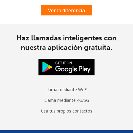
Spain
Ver la diferencia
Línea fija
⁦1.5¢⁩
665 min por ⁦$10⁩
-
Celular
⁦1.5¢⁩
665 min por ⁦$10⁩
⁦7¢⁩
Haz llamadas inteligentes con
nuestra aplicación gratuita.
Sri Lanka
Línea fija
⁦28.5¢⁩
35 min por ⁦$10⁩
-
Celular
⁦24.5¢⁩
40 min por ⁦$10⁩
-
Llama mediante Wi-Fi
St Helena
Llama mediante 4G/5G
All
⁦283.5¢⁩
3 min por ⁦$10⁩
-
Usa tus propios contactos
country
St Pierre And Miquelon