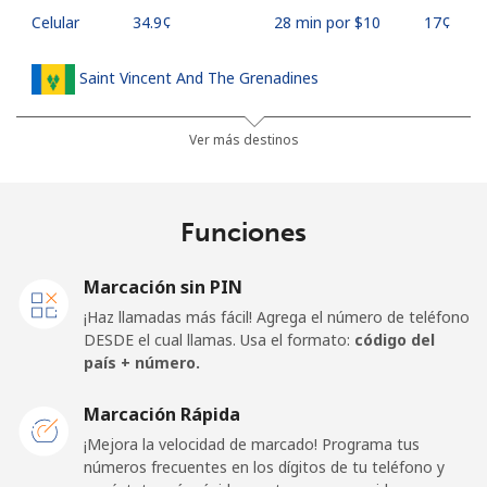
Celular
⁦34.9¢⁩
28 min por ⁦$10⁩
⁦17¢⁩
Saint Vincent And The Grenadines
Línea fija
⁦30.5¢⁩
32 min por ⁦$10⁩
-
Ver más destinos
Celular
⁦33.9¢⁩
29 min por ⁦$10⁩
-
Funciones
Samoa
Marcación sin PIN
Línea fija
⁦127.5¢⁩
7 min por ⁦$10⁩
-
¡Haz llamadas más fácil! Agrega el número de teléfono
DESDE el cual llamas. Usa el formato:
código del
Celular
⁦133.9¢⁩
7 min por ⁦$10⁩
⁦25¢⁩
país + número.
San Marino
Marcación Rápida
¡Mejora la velocidad de marcado! Programa tus
números frecuentes en los dígitos de tu teléfono y
Línea fija
⁦24.5¢⁩
40 min por ⁦$10⁩
-