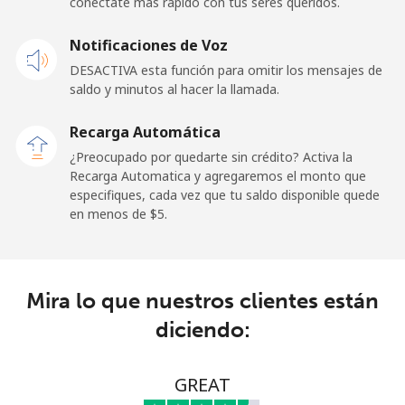
conéctate más rápido con tus seres queridos.
Celular
⁦23.5¢⁩
42 min por ⁦$10⁩
-
Notificaciones de Voz
DESACTIVA esta función para omitir los mensajes de
Sao Tome And Principe
saldo y minutos al hacer la llamada.
All
⁦214.9¢⁩
4 min por ⁦$10⁩
-
Recarga Automática
country
¿Preocupado por quedarte sin crédito? Activa la
Recarga Automatica y agregaremos el monto que
Saudi Arabia
especifiques, cada vez que tu saldo disponible quede
en menos de ⁦$5⁩.
Línea fija
⁦14.9¢⁩
67 min por ⁦$10⁩
-
Celular
⁦22.9¢⁩
43 min por ⁦$10⁩
-
Mira lo que nuestros clientes están
diciendo:
Senegal
Línea fija
⁦46.9¢⁩
21 min por ⁦$10⁩
-
GREAT