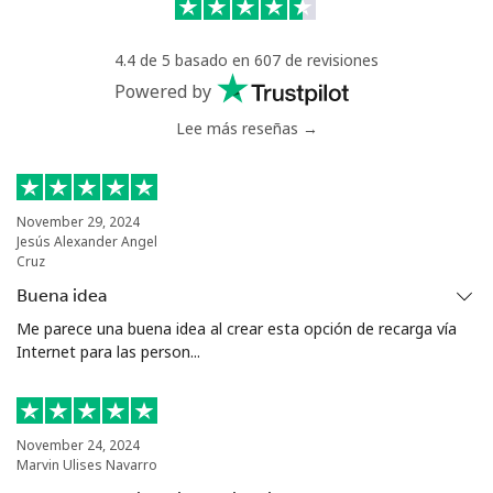
Celular
⁦40.9¢⁩
24 min por ⁦$10⁩
⁦27¢⁩
4.4 de 5 basado en 607 de revisiones
Serbia
Powered by
Lee más reseñas →
Línea fija
⁦24.5¢⁩
40 min por ⁦$10⁩
-
Celular
⁦55.5¢⁩
18 min por ⁦$10⁩
-
November 29, 2024
Jesús Alexander Angel
Seychelles
Cruz
Buena idea
Línea fija
⁦89.5¢⁩
11 min por ⁦$10⁩
-
Me parece una buena idea al crear esta opción de recarga vía
Internet para las person...
Celular
⁦87.5¢⁩
11 min por ⁦$10⁩
-
Sierra Leone
November 24, 2024
Marvin Ulises Navarro
Celular
⁦61.9¢⁩
16 min por ⁦$10⁩
-