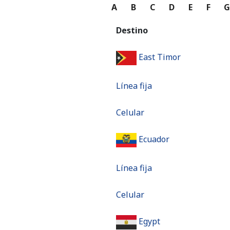
A
B
C
D
E
F
Destino
East Timor
Línea fija
Celular
Ecuador
Línea fija
Celular
Egypt