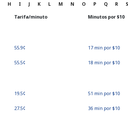
o
G
H
I
J
K
L
M
N
O
P
Q
R
Continuar con
Tarifa/minuto
Minutos por ⁦$10⁩
⁦55.9¢⁩
17 min por ⁦$10⁩
⁦55.5¢⁩
18 min por ⁦$10⁩
⁦19.5¢⁩
51 min por ⁦$10⁩
⁦27.5¢⁩
36 min por ⁦$10⁩