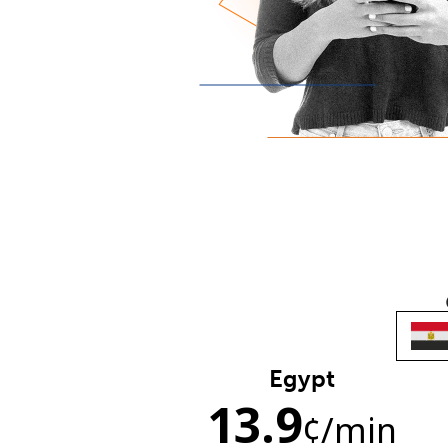
Egypt
13.9
¢
/min