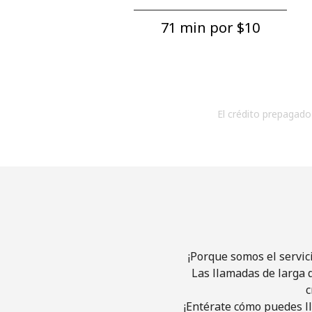
71 min por ⁦$10⁩
El crédito prepagado 
¡Porque somos el servic
Las llamadas de larga d
c
¡Entérate cómo puedes ll