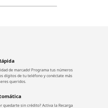
-
-
-
Rápida
-
ocidad de marcado! Programa tus números
-
os dígitos de tu teléfono y conéctate más
seres queridos.
⁦11¢⁩
tomática
 quedarte sin crédito? Activa la Recarga