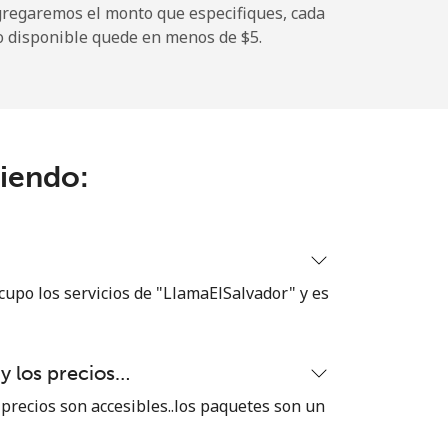
gregaremos el monto que especifiques, cada
-
o disponible quede en menos de ⁦$5⁩.
-
ciendo:
⁦8¢⁩
-
cupo los servicios de "LlamaElSalvador" y es
⁦8¢⁩
 y los precios…
 precios son accesibles..los paquetes son un
-