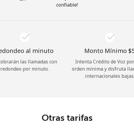
confiable!
¡Hola!
Inicia sesión o
REGÍSTRATE →
edondeo al minuto
Monto Mínimo ⁦$5
cobrarán las llamadas con
Intenta Crédito de Voz po
redondeo por minuto.
orden mínima y disfruta ll
internacionales bajas
¿Olvidaste tu contraseña? →
Iniciar Sesión
Otras tarifas