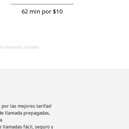
62 min por ⁦$10⁩
ara llamadas virtuales
por las mejores tarifas!
s de llamada prepagadas,
a.
 llamadas fácil, seguro y