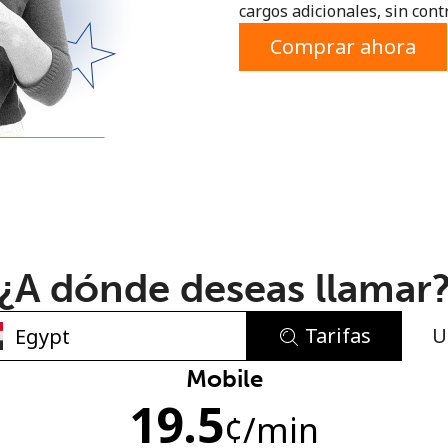
cargos adicionales, sin contr
o
Comprar ahora
¿A dónde deseas llamar
Tarifas
U
No se ha creado una contraseña
Mobile
19.5
Mínimo 8 caracteres
¢
/min
Una letra mayúscula y una minúscula