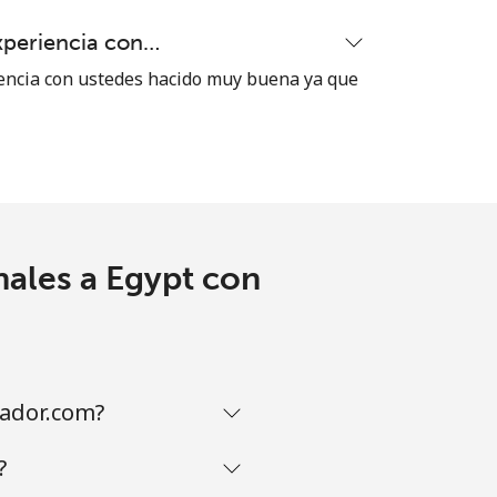
xperiencia con…
⁦38¢⁩
encia con ustedes hacido muy buena ya que
-
-
nales a Egypt con
vador.com?
?