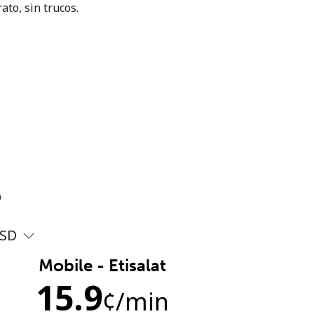
ato, sin trucos.
?
SD
Mobile - Etisalat
15.9
¢
/min