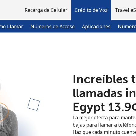
Recarga de Celular
Crédito de Voz
Travel e
mo Llamar
Números de Acceso
Aplicaciones
Número 
¡Bienvenido!
Increíbles 
¿Ya tienes una cuenta?
Inicia sesión →
llamadas i
Regístrate con
Egypt ⁦13.9
La mejor oferta para manten
bajas para llamar a teléfono
Haz que cada minuto cuente