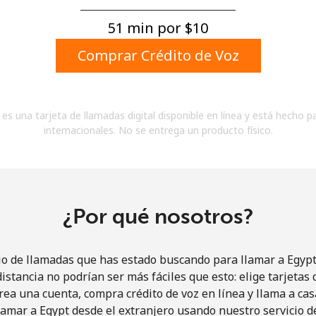
Un número
Un caracter especial
51 min por ⁦$10⁩
Comprar Crédito de Voz
es una tarjeta de llamadas digital disponible en línea y está hecho p
internacionales. No se entrega un producto físico.
Mantente en contacto para recibir nuestras mejores
ofertas.
Al abrir una cuenta en este sitio web, estoy de
acuerdo con estos
Términos y condiciones.
¿Por qué nosotros?
Únete
io de llamadas que has estado buscando para llamar a Egypt 
istancia no podrían ser más fáciles que esto: elige tarjeta
rea una cuenta, compra crédito de voz en línea y llama a cas
amar a Egypt desde el extranjero usando nuestro servicio de