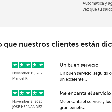
Automatica y a
⁦72.9¢⁩
13 min por ⁦$10⁩
vez que tu sald
⁦32.9¢⁩
30 min por ⁦$10⁩
o que nuestros clientes están di
⁦32.9¢⁩
30 min por ⁦$10⁩
Un buen servicio
⁦1.5¢⁩
665 min por ⁦$10⁩
Un buen servicio, seguido o
November 19, 2025
Manuel R.
un excelente ...
⁦48.5¢⁩
20 min por ⁦$10⁩
Me encanta el servicio
Me encanta el servicio y los
November 2, 2025
JOSE HERNANDEZ
gran benefic...
⁦25.9¢⁩
38 min por ⁦$10⁩