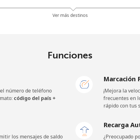
⁦13.9¢⁩
71 min por ⁦$10⁩
Ver más destinos
⁦19.5¢⁩
51 min por ⁦$10⁩
⁦15.9¢⁩
62 min por ⁦$10⁩
Funciones
Marcación 
⁦12.9¢⁩
77 min por ⁦$10⁩
 el número de teléfono
¡Mejora la vel
⁦9.9¢⁩
101 min por ⁦$10⁩
rmato:
código del país +
frecuentes en l
rápido con tus 
⁦12.9¢⁩
77 min por ⁦$10⁩
Recarga Au
itir los mensajes de saldo
¿Preocupado por