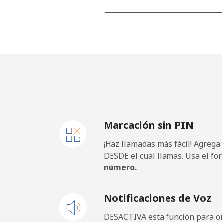
Línea fija
Celular
Mobile - Etisalat
El Salvador
Marcación sin PIN
Línea fija
¡Haz llamadas más fácil! Agrega
Claro Landlines
DESDE el cual llamas. Usa el fo
número.
Celular
Notificaciones de Voz
Equatorial Guinea
DESACTIVA esta función para om