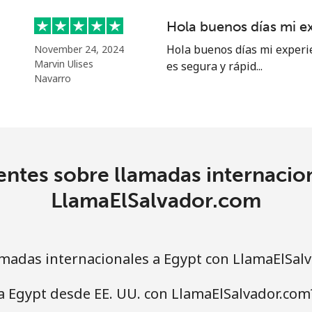
Hola buenos días mi e
⁦20.5¢⁩
48 min por ⁦$10⁩
Hola buenos días mi experi
November 24, 2024
Marvin Ulises
es segura y rápid...
Navarro
⁦31.5¢⁩
31 min por ⁦$10⁩
⁦29.9¢⁩
33 min por ⁦$10⁩
ntes sobre llamadas internacio
LlamaElSalvador.com
madas internacionales a Egypt con LlamaElSal
a Egypt desde EE. UU. con LlamaElSalvador.com