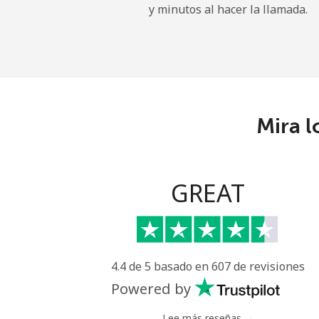
y minutos al hacer la llamada.
All country
Eritrea
Línea fija
Mira l
Celular
Estonia
GREAT
Línea fija
Celular
4.4 de 5 basado en 607 de revisiones
Eswatini
Powered by
Línea fija
Lee más reseñas →