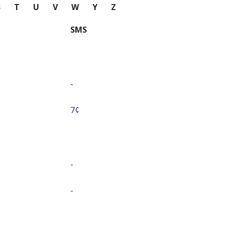
S
T
U
V
W
Y
Z
SMS
-
⁦7¢⁩
-
-