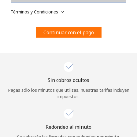
Al abrir una cuenta en este sitio web, estoy de acuerdo con
estos
Términos y condiciones.
Términos y Condiciones
Únete
Continuar con el pago
¡Hola!
Sin cobros ocultos
Inicia sesión o
REGÍSTRATE →
Pagas sólo los minutos que utilizas, nuestras tarifas incluyen
impuestos.
Redondeo al minuto
¿Olvidaste tu contraseña? →
Se cobrarán las llamadas con redondeo por minuto.