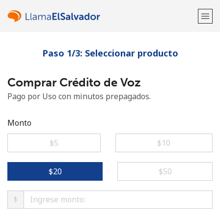
Paso 1/3: Seleccionar producto
¡Bienvenido!
Comprar Crédito de Voz
¿Ya tienes una cuenta?
Inicia sesión →
Pago por Uso con minutos prepagados.
Regístrate con
Monto
⁦$5⁩
⁦$10⁩
o
⁦$20⁩
⁦$50⁩
$