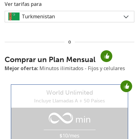
Ver tarifas para
o
No se ha creado una contraseña
Comprar un Plan Mensual
Mínimo 8 caracteres
Una letra mayúscula y una minúscula
Mejor oferta:
Minutos ilimitados - Fijos y celulares
Un número
Un caracter especial
World Unlimited
Incluye Llamadas A + 50 Países
min
Mantente en contacto para recibir nuestras mejores
ofertas.
$10/mes