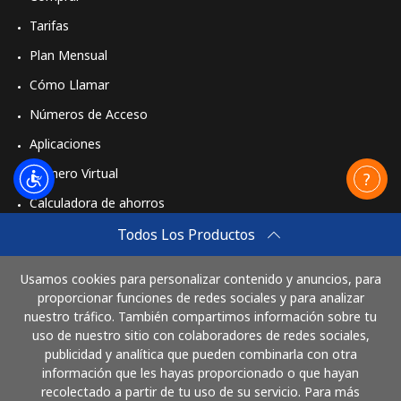
Tarifas
Plan Mensual
Cómo Llamar
Números de Acceso
Aplicaciones
Número Virtual
Calculadora de ahorros
Travel eSIM
Todos Los Productos
Comprar
Usamos cookies para personalizar contenido y anuncios, para
Cómo funciona
proporcionar funciones de redes sociales y para analizar
nuestro tráfico. También compartimos información sobre tu
uso de nuestro sitio con colaboradores de redes sociales,
publicidad y analítica que pueden combinarla con otra
Paga con
información que les hayas proporcionado o que hayan
recolectado a partir de tu uso de su servicio. Para más