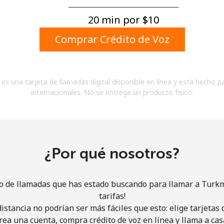
Un número
Un caracter especial
20 min por ⁦$10⁩
Comprar Crédito de Voz
es una tarjeta de llamadas digital disponible en línea y está hecho p
internacionales. No se entrega un producto físico.
Mantente en contacto para recibir nuestras mejores
ofertas.
Al abrir una cuenta en este sitio web, estoy de
acuerdo con estos
Términos y condiciones.
¿Por qué nosotros?
Únete
io de llamadas que has estado buscando para llamar a Turk
tarifas!
istancia no podrían ser más fáciles que esto: elige tarjeta
rea una cuenta, compra crédito de voz en línea y llama a cas