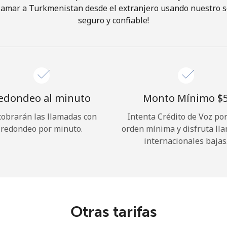
lamar a Turkmenistan desde el extranjero usando nuestro ser
seguro y confiable!
¡Hola!
Inicia sesión o
REGÍSTRATE →
edondeo al minuto
Monto Mínimo ⁦$5
cobrarán las llamadas con
Intenta Crédito de Voz po
redondeo por minuto.
orden mínima y disfruta ll
internacionales bajas
¿Olvidaste tu contraseña? →
Iniciar Sesión
Otras tarifas