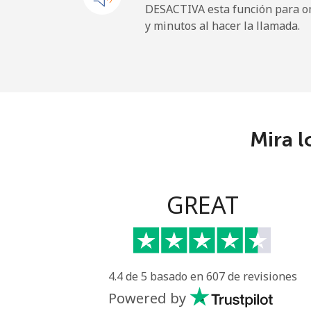
DESACTIVA esta función para om
y minutos al hacer la llamada.
Tokelau
All country
⁦
Tonga
Mira l
Línea fija
⁦
Celular
⁦
GREAT
Trinidad And Tobago
Línea fija
⁦
4.4 de 5 basado en 607 de revisiones
Celular
⁦
Powered by