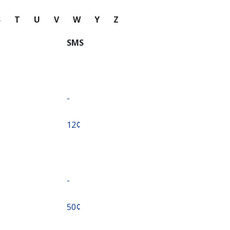
S
T
U
V
W
Y
Z
SMS
-
⁦12¢⁩
-
⁦50¢⁩