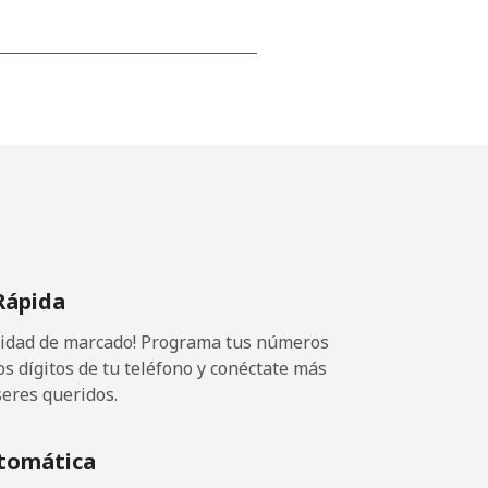
-
-
-
Rápida
⁦8¢⁩
ocidad de marcado! Programa tus números
os dígitos de tu teléfono y conéctate más
seres queridos.
-
tomática
⁦8¢⁩