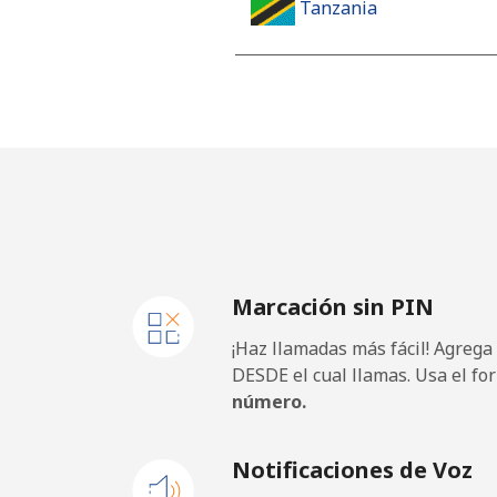
Tanzania
Línea fija
⁦
Celular
⁦
Thailand
Línea fija
⁦
Marcación sin PIN
Celular
⁦
¡Haz llamadas más fácil! Agrega
Togo
DESDE el cual llamas. Usa el fo
número.
Línea fija
⁦
Notificaciones de Voz
Celular
⁦