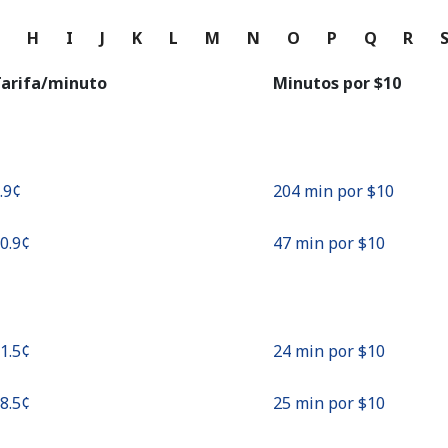
o
G
H
I
J
K
L
M
N
O
P
Q
R
Continuar con
arifa/minuto
Minutos por ⁦$10⁩
4.9¢⁩
204 min por ⁦$10⁩
20.9¢⁩
47 min por ⁦$10⁩
41.5¢⁩
24 min por ⁦$10⁩
38.5¢⁩
25 min por ⁦$10⁩