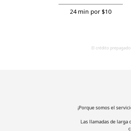
24 min por ⁦$10⁩
El crédito prepagado 
¡Porque somos el servic
Las llamadas de larga d
c