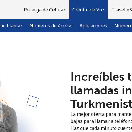
Recarga de Celular
Crédito de Voz
Travel e
mo Llamar
Números de Acceso
Aplicaciones
Número 
¡Bienvenido!
Increíbles 
¿Ya tienes una cuenta?
Inicia sesión →
llamadas i
Regístrate con
Turkmenist
La mejor oferta para manten
bajas para llamar a teléfon
Haz que cada minuto cuente