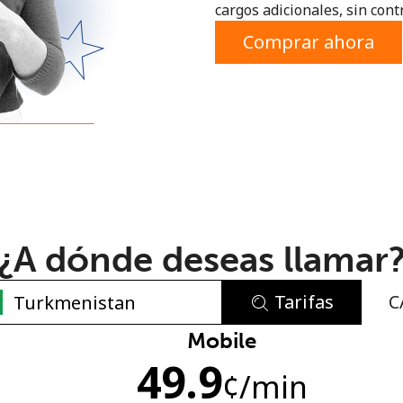
cargos adicionales, sin contr
o
Comprar ahora
¿A dónde deseas llamar
Tarifas
C
No se ha creado una contraseña
Mobile
49.9
Mínimo 8 caracteres
¢
/min
Una letra mayúscula y una minúscula