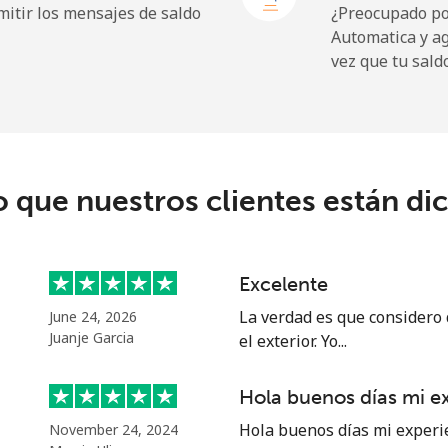
itir los mensajes de saldo
¿Preocupado por
Automatica y a
vez que tu sald
316.9¢⁩
3 min por ⁦$10⁩
o que nuestros clientes están di
187.5¢⁩
5 min por ⁦$10⁩
189.5¢⁩
5 min por ⁦$10⁩
Excelente
La verdad es que considero
June 24, 2026
Juanje Garcia
el exterior. Yo...
10.5¢⁩
95 min por ⁦$10⁩
Hola buenos días mi e
30.9¢⁩
32 min por ⁦$10⁩
Hola buenos días mi experi
November 24, 2024