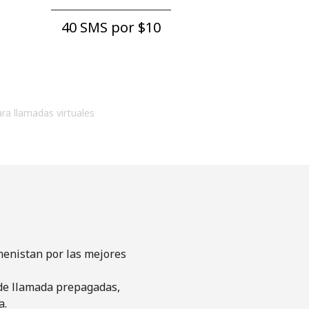
40 SMS por ⁦$10⁩
ara llamadas virtuales
menistan por las mejores
s de llamada prepagadas,
a.