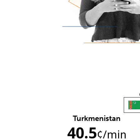
Turkmenistan
40.5
¢
/min