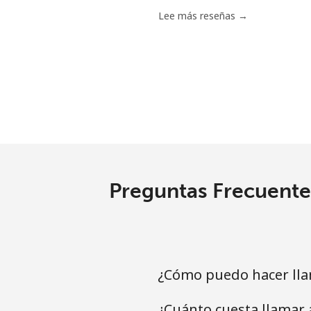
Tunisia
Lee más reseñas →
Línea fija
⁦
Celular
⁦
Turkey
Línea fija
⁦
Preguntas Frecuente
Celular
⁦
Turkmenistan
¿Cómo puedo hacer lla
Línea fija
⁦
¿Cuánto cuesta llamar
Celular
⁦