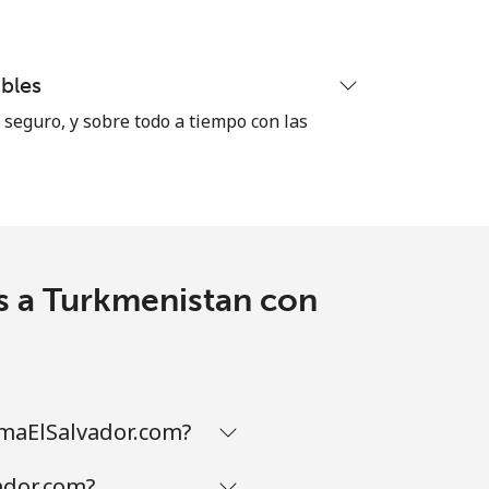
-
bles
seguro, y sobre todo a tiempo con las
-
-
s a Turkmenistan con
⁦8¢⁩
amaElSalvador.com?
-
ador.com?
⁦25¢⁩