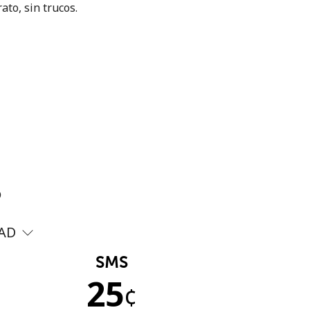
ato, sin trucos.
?
AD
SMS
25
¢