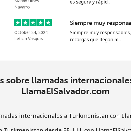
Marvin Ulises
es segura y rápid...
Navarro
151.9¢⁩
6 min por ⁦$10⁩
Siempre muy responsa
Siempre muy responsables, 
October 24, 2024
150.9¢⁩
6 min por ⁦$10⁩
Leticia Vasquez
recargas que llegan m...
5.9¢⁩
169 min por ⁦$10⁩
s sobre llamadas internacionale
40.9¢⁩
24 min por ⁦$10⁩
LlamaElSalvador.com
madas internacionales a Turkmenistan con Ll
40.5¢⁩
24 min por ⁦$10⁩
 a Turkmenistan desde EE. UU. con LlamaElSalv
49.9¢⁩
20 min por ⁦$10⁩