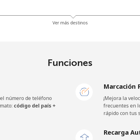
52.9¢⁩
18 min por ⁦$10⁩
Ver más destinos
39.9¢⁩
25 min por ⁦$10⁩
Funciones
4.9¢⁩
204 min por ⁦$10⁩
Marcación 
4.9¢⁩
204 min por ⁦$10⁩
 el número de teléfono
¡Mejora la vel
rmato:
código del país +
frecuentes en l
rápido con tus 
57.5¢⁩
17 min por ⁦$10⁩
Recarga Au
52.9¢⁩
18 min por ⁦$10⁩