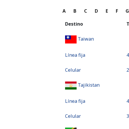
A
B
C
D
E
F
Destino
T
Taiwan
Línea fija
⁦
Celular
⁦
Tajikistan
Línea fija
⁦
Celular
⁦