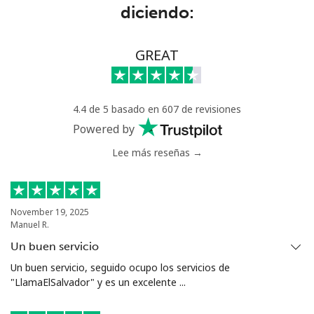
diciendo:
Trinidad And Tobago
Línea fija
⁦7.9¢⁩
126 min por ⁦$10⁩
-
GREAT
Celular
⁦22.5¢⁩
44 min por ⁦$10⁩
-
4.4 de 5 basado en 607 de revisiones
Tunisia
Powered by
Lee más reseñas →
Línea fija
⁦104.5¢⁩
9 min por ⁦$10⁩
-
Celular
⁦103.9¢⁩
9 min por ⁦$10⁩
-
November 19, 2025
Manuel R.
Turkey
Un buen servicio
Línea fija
⁦4.9¢⁩
204 min por ⁦$10⁩
-
Un buen servicio, seguido ocupo los servicios de
"LlamaElSalvador" y es un excelente ...
Celular
⁦29.9¢⁩
33 min por ⁦$10⁩
⁦5¢⁩