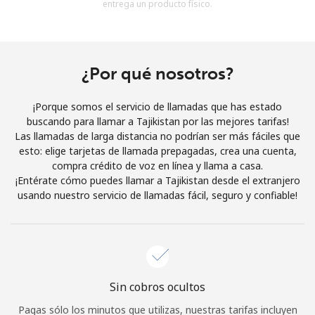
entrega un producto físico.
Al abrir una cuenta en este sitio web, estoy de acuerdo con
estos
Términos y condiciones.
Únete
¿Por qué nosotros?
¡Porque somos el servicio de llamadas que has estado
buscando para llamar a Tajikistan por las mejores tarifas!
Las llamadas de larga distancia no podrían ser más fáciles que
¡Hola!
esto: elige tarjetas de llamada prepagadas, crea una cuenta,
compra crédito de voz en línea y llama a casa.
¡Entérate cómo puedes llamar a Tajikistan desde el extranjero
Inicia sesión o
REGÍSTRATE →
usando nuestro servicio de llamadas fácil, seguro y confiable!
Sin cobros ocultos
¿Olvidaste tu contraseña? →
Pagas sólo los minutos que utilizas, nuestras tarifas incluyen