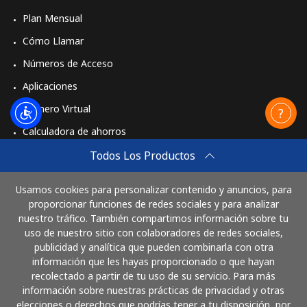
Plan Mensual
Cómo Llamar
Números de Acceso
Aplicaciones
Número Virtual
Calculadora de ahorros
Travel eSIM
Todos Los Productos
Comprar
Usamos cookies para personalizar contenido y anuncios, para
Cómo funciona
proporcionar funciones de redes sociales y para analizar
nuestro tráfico. También compartimos información sobre tu
uso de nuestro sitio con colaboradores de redes sociales,
publicidad y analítica que pueden combinarla con otra
Paga con
información que les hayas proporcionado o que hayan
recolectado a partir de tu uso de su servicio. Para más
información sobre nuestras prácticas de privacidad y otras
elecciones o derechos que podrías tener a tu disposición, por