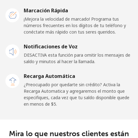
Togo
Marcación Rápida
¡Mejora la velocidad de marcado! Programa tus
números frecuentes en los dígitos de tu teléfono y
Línea fija
⁦42.5¢⁩
23 min por ⁦$10⁩
-
conéctate más rápido con tus seres queridos.
Celular
⁦36.5¢⁩
27 min por ⁦$10⁩
⁦5¢⁩
Notificaciones de Voz
DESACTIVA esta función para omitir los mensajes de
Tokelau
saldo y minutos al hacer la llamada.
All
⁦217.5¢⁩
4 min por ⁦$10⁩
-
Recarga Automática
country
¿Preocupado por quedarte sin crédito? Activa la
Recarga Automatica y agregaremos el monto que
Tonga
especifiques, cada vez que tu saldo disponible quede
en menos de ⁦$5⁩.
Línea fija
⁦128.5¢⁩
7 min por ⁦$10⁩
-
Celular
⁦129.9¢⁩
7 min por ⁦$10⁩
⁦5¢⁩
Mira lo que nuestros clientes están