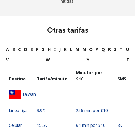
nítidas.
Otras tarifas
A
B
C
D
E
F
G
H
I
J
K
L
M
N
O
P
Q
R
S
T
U
V
W
Y
Z
Minutos por
Destino
Tarifa/minuto
⁦$10⁩
SMS
Taiwan
Línea fija
⁦3.9¢⁩
256 min por ⁦$10⁩
-
Celular
⁦15.5¢⁩
64 min por ⁦$10⁩
⁦8¢⁩