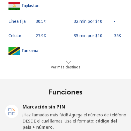
Tajikistan
Línea fija
⁦30.5¢⁩
32 min por ⁦$10⁩
-
Celular
⁦27.9¢⁩
35 min por ⁦$10⁩
⁦35¢⁩
Tanzania
Línea fija
⁦36.5¢⁩
27 min por ⁦$10⁩
-
Ver más destinos
Celular
⁦28.9¢⁩
34 min por ⁦$10⁩
-
Funciones
Thailand
Marcación sin PIN
Línea fija
⁦3.9¢⁩
256 min por ⁦$10⁩
-
¡Haz llamadas más fácil! Agrega el número de teléfono
DESDE el cual llamas. Usa el formato:
código del
Celular
⁦3.9¢⁩
256 min por ⁦$10⁩
⁦5¢⁩
país + número.