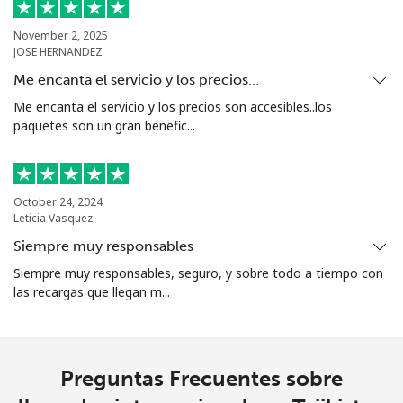
Turkmenistan
November 2, 2025
JOSE HERNANDEZ
Línea fija
⁦29.5¢⁩
33 min por ⁦$10⁩
-
Me encanta el servicio y los precios…
Me encanta el servicio y los precios son accesibles..los
Celular
⁦34.5¢⁩
28 min por ⁦$10⁩
⁦17¢⁩
paquetes son un gran benefic...
Turks And Caicos Islands
October 24, 2024
Línea fija
⁦31.9¢⁩
31 min por ⁦$10⁩
-
Leticia Vasquez
Siempre muy responsables
Celular
⁦33.9¢⁩
29 min por ⁦$10⁩
-
Siempre muy responsables, seguro, y sobre todo a tiempo con
las recargas que llegan m...
Tuvalu
All
⁦214.9¢⁩
4 min por ⁦$10⁩
-
country
Preguntas Frecuentes sobre