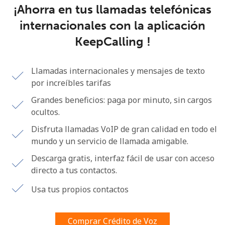
¡Ahorra en tus llamadas telefónicas
Al abrir una cuenta en este sitio web, estoy de acuerdo con
estos
Términos y condiciones.
internacionales con la aplicación
KeepCalling !
Únete
Llamadas internacionales y mensajes de texto
por increíbles tarifas
Grandes beneficios: paga por minuto, sin cargos
¡Hola!
ocultos.
Disfruta llamadas VoIP de gran calidad en todo el
Inicia sesión o
REGÍSTRATE →
mundo y un servicio de llamada amigable.
Descarga gratis, interfaz fácil de usar con acceso
directo a tus contactos.
Usa tus propios contactos
¿Olvidaste tu contraseña? →
Comprar Crédito de Voz