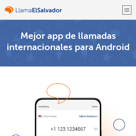
¡Bienvenido!
Mejor app de llamadas
internacionales para Android
¿Ya tienes una cuenta?
Inicia sesión →
Regístrate con
o