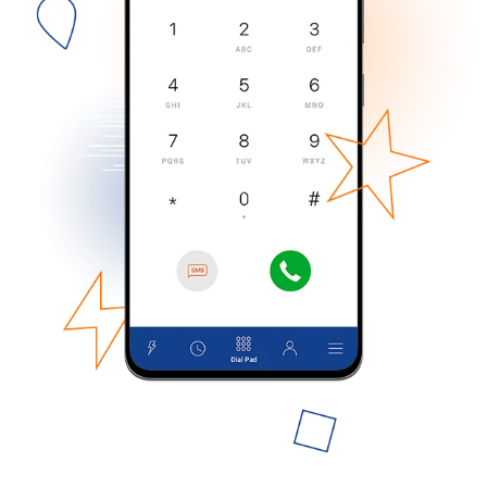
No se ha creado una contraseña
Mínimo 8 caracteres
Una letra mayúscula y una minúscula
Un número
Un caracter especial
Mantente en contacto para recibir nuestras mejores
ofertas.