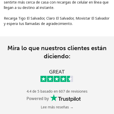
sentirte más cerca de casa con recargas de celular en línea que
llegan a su destino al instante.
Recarga Tigo El Salvador, Claro El Salvador, Movistar El Salvador
y espera tus llamadas de agradecimiento.
No se ha creado una contraseña
Mira lo que nuestros clientes están
Mínimo 8 caracteres
Una letra mayúscula y una minúscula
diciendo:
Un número
Un caracter especial
GREAT
4.4 de 5 basado en 607 de revisiones
Powered by
Mantente en contacto para recibir nuestras mejores
Lee más reseñas →
ofertas.