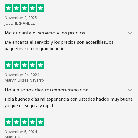
Al abrir una cuenta en este sitio web, estoy de acuerdo con
estos
Términos y condiciones.
November 2, 2025
JOSE HERNANDEZ
Únete
Me encanta el servicio y los precios…
Me encanta el servicio y los precios son accesibles..los
paquetes son un gran benefic...
¡Hola!
November 24, 2024
Marvin Ulises Navarro
Inicia sesión o
REGÍSTRATE →
Hola buenos días mi experiencia con…
Hola buenos días mi experiencia con ustedes hacido muy buena
ya que es segura y rápid...
¿Olvidaste tu contraseña? →
November 5, 2024
Manuel R.