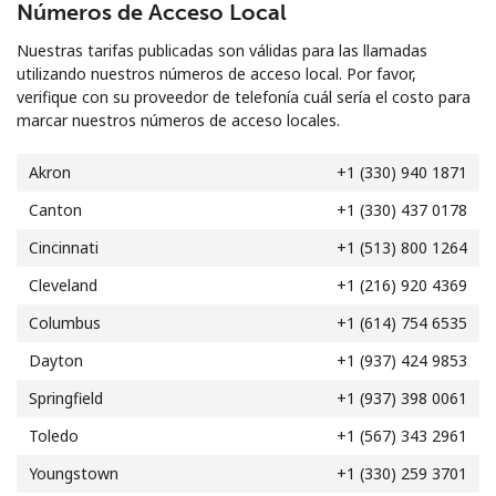
Números de Acceso Local
Al abrir una cuenta en este sitio web, estoy de acuerdo con
estos
Términos y condiciones.
Nuestras tarifas publicadas son válidas para las llamadas
utilizando nuestros números de acceso local. Por favor,
verifique con su proveedor de telefonía cuál sería el costo para
Únete
marcar nuestros números de acceso locales.
Akron
+1 (330) 940 1871
Canton
+1 (330) 437 0178
¡Hola!
Cincinnati
+1 (513) 800 1264
Cleveland
+1 (216) 920 4369
Inicia sesión o
REGÍSTRATE →
Columbus
+1 (614) 754 6535
Dayton
+1 (937) 424 9853
Springfield
+1 (937) 398 0061
Toledo
+1 (567) 343 2961
¿Olvidaste tu contraseña? →
Youngstown
+1 (330) 259 3701