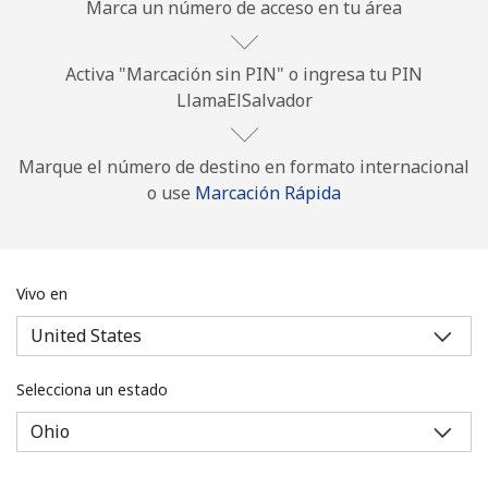
Marca un número de acceso en tu área
Activa "Marcación sin PIN" o ingresa tu PIN
LlamaElSalvador
Marque el número de destino en formato internacional
No se ha creado una contraseña
o use
Marcación Rápida
Mínimo 8 caracteres
Una letra mayúscula y una minúscula
Un número
Un caracter especial
Vivo en
Selecciona un estado
Mantente en contacto para recibir nuestras mejores
ofertas.