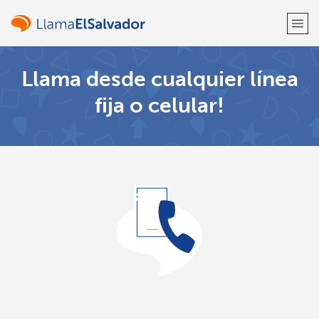
Llama desde cualquier línea
¡Bienvenido!
fija o celular!
¿Ya tienes una cuenta?
Inicia sesión →
Regístrate con
o