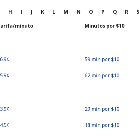
o
G
H
I
J
K
L
M
N
O
P
Q
R
Continuar con
arifa/minuto
Minutos por ⁦$10⁩
16.9¢⁩
59 min por ⁦$10⁩
15.9¢⁩
62 min por ⁦$10⁩
33.9¢⁩
29 min por ⁦$10⁩
54.5¢⁩
18 min por ⁦$10⁩