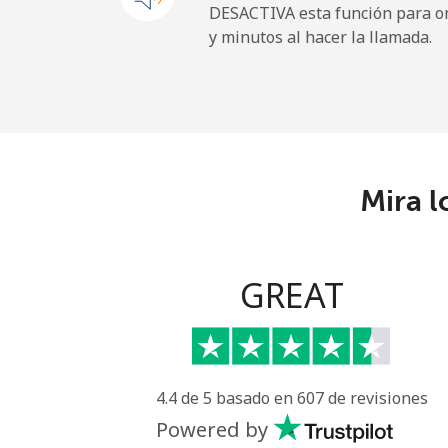
DESACTIVA esta función para om
y minutos al hacer la llamada.
Línea fija
⁦
Celular
⁦
Central African Republi
Mira l
Línea fija
⁦
Celular
⁦
GREAT
Chad
Línea fija
⁦
4.4 de 5 basado en 607 de revisiones
Celular
⁦
Powered by