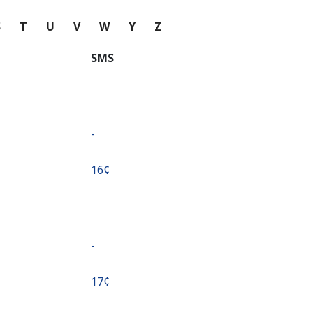
S
T
U
V
W
Y
Z
SMS
-
⁦16¢⁩
-
⁦17¢⁩