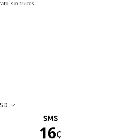
ato, sin trucos.
?
SD
SMS
16
¢