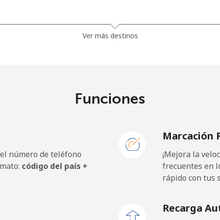
1.5¢⁩
665 min por ⁦$10⁩
Ver más destinos
33.9¢⁩
29 min por ⁦$10⁩
Funciones
39.5¢⁩
25 min por ⁦$10⁩
Marcación 
 el número de teléfono
¡Mejora la vel
23.5¢⁩
42 min por ⁦$10⁩
rmato:
código del país +
frecuentes en l
rápido con tus 
25.5¢⁩
39 min por ⁦$10⁩
Recarga Au