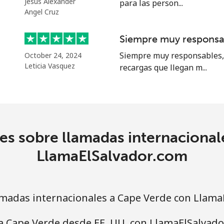
Jesús Alexander
para las person...
Angel Cruz
4.5¢⁩
222 min por ⁦$10⁩
Siempre muy responsa
Siempre muy responsables, 
October 24, 2024
1.6¢⁩
625 min por ⁦$10⁩
Leticia Vasquez
recargas que llegan m...
1.7¢⁩
588 min por ⁦$10⁩
es sobre llamadas internacional
4.9¢⁩
204 min por ⁦$10⁩
LlamaElSalvador.com
4.9¢⁩
204 min por ⁦$10⁩
madas internacionales a Cape Verde con Llama
a Cape Verde desde EE. UU. con LlamaElSalvado
¢⁩
333 min por ⁦$10⁩