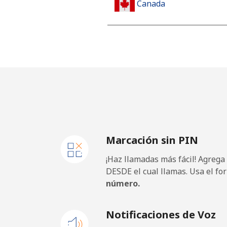
Canada
All country
⁦
Cape Verde
Línea fija
⁦
Celular
⁦
Marcación sin PIN
Caribbean Netherlands
¡Haz llamadas más fácil! Agrega
Línea fija
⁦
DESDE el cual llamas. Usa el fo
número.
Celular
⁦
Notificaciones de Voz
Cayman Islands