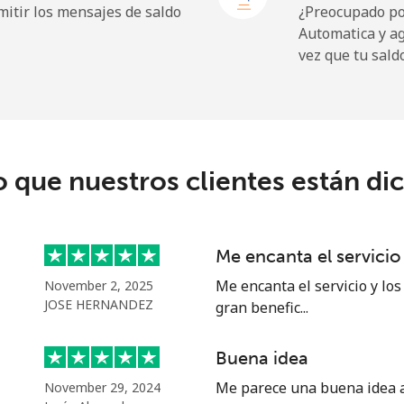
itir los mensajes de saldo
¿Preocupado por
Automatica y a
19.9¢⁩
50 min por ⁦$10⁩
vez que tu sald
27.5¢⁩
36 min por ⁦$10⁩
c
o que nuestros clientes están di
88.5¢⁩
11 min por ⁦$10⁩
73.9¢⁩
13 min por ⁦$10⁩
Me encanta el servicio
Me encanta el servicio y los
November 2, 2025
JOSE HERNANDEZ
gran benefic...
78.9¢⁩
12 min por ⁦$10⁩
Buena idea
71.5¢⁩
13 min por ⁦$10⁩
Me parece una buena idea al
November 29, 2024