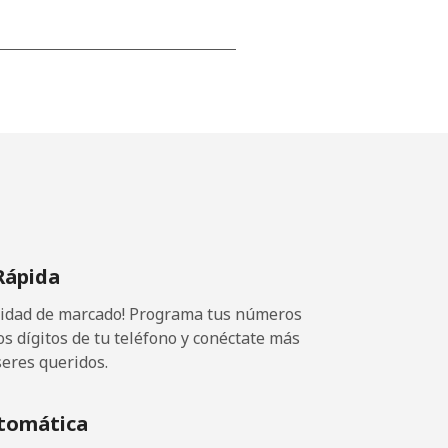
⁦15¢⁩
-
⁦16¢⁩
Rápida
ocidad de marcado! Programa tus números
-
os dígitos de tu teléfono y conéctate más
seres queridos.
⁦15¢⁩
tomática