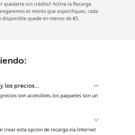
 quedarte sin crédito? Activa la Recarga
gregaremos el monto que especifiques, cada
-
o disponible quede en menos de ⁦$5⁩.
-
ciendo:
-
-
 y los precios…
 precios son accesibles..los paquetes son un
-
⁦16¢⁩
 crear esta opción de recarga vía Internet