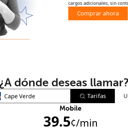
cargos adicionales, sin contr
o
Comprar ahora
¿A dónde deseas llamar
Tarifas
U
No se ha creado una contraseña
Mobile
39.5
Mínimo 8 caracteres
¢
/min
Una letra mayúscula y una minúscula