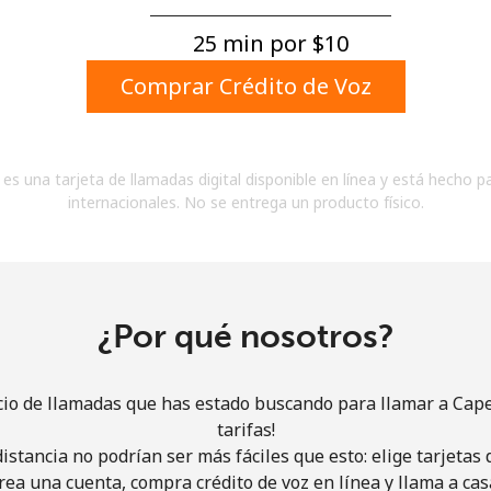
Un número
Un caracter especial
25 min por ⁦$10⁩
Comprar Crédito de Voz
es una tarjeta de llamadas digital disponible en línea y está hecho p
internacionales. No se entrega un producto físico.
Mantente en contacto para recibir nuestras mejores
ofertas.
Al abrir una cuenta en este sitio web, estoy de
acuerdo con estos
Términos y condiciones.
¿Por qué nosotros?
Únete
cio de llamadas que has estado buscando para llamar a Cap
tarifas!
istancia no podrían ser más fáciles que esto: elige tarjeta
rea una cuenta, compra crédito de voz en línea y llama a cas