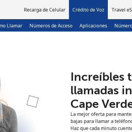
Recarga de Celular
Crédito de Voz
Travel e
mo Llamar
Números de Acceso
Aplicaciones
Número 
¡Bienvenido!
Increíbles 
¿Ya tienes una cuenta?
Inicia sesión →
llamadas i
Regístrate con
Cape Verde 
La mejor oferta para manten
bajas para llamar a teléfono
Haz que cada minuto cuente