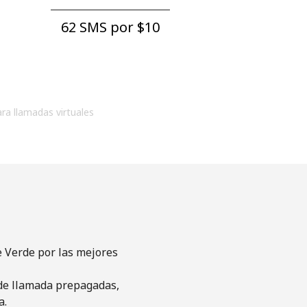
62 SMS por ⁦$10⁩
ara llamadas virtuales
e Verde por las mejores
s de llamada prepagadas,
a.