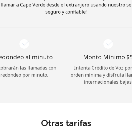
llamar a Cape Verde desde el extranjero usando nuestro serv
seguro y confiable!
¡Hola!
Inicia sesión o
REGÍSTRATE →
edondeo al minuto
Monto Mínimo ⁦$5
cobrarán las llamadas con
Intenta Crédito de Voz po
redondeo por minuto.
orden mínima y disfruta ll
internacionales bajas
¿Olvidaste tu contraseña? →
Iniciar Sesión
Otras tarifas