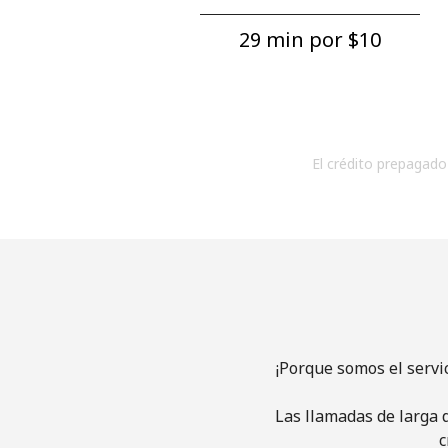
29 min por ⁦$10⁩
El crédito prepagado 
¡Porque somos el servi
Las llamadas de larga d
c