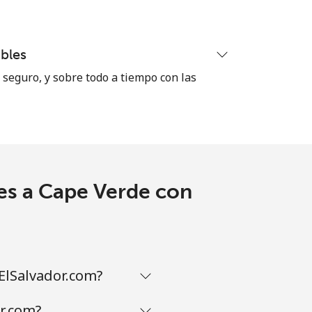
-
bles
seguro, y sobre todo a tiempo con las
⁦8¢⁩
-
es a Cape Verde con
-
-
ElSalvador.com?
r.com?
-