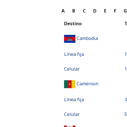
A
B
C
D
E
F
Destino
T
Cambodia
Línea fija
⁦
Celular
⁦
Cameroon
Línea fija
⁦
Celular
⁦