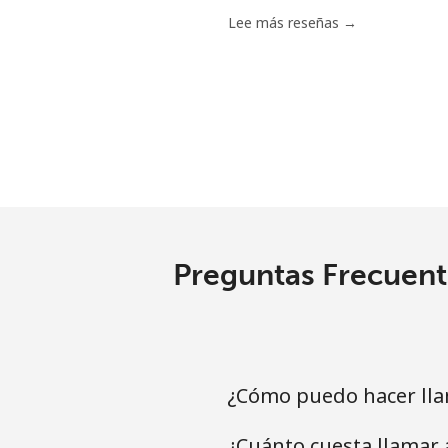
Chile
Lee más reseñas →
Línea fija
⁦
Celular
⁦
Santiago
⁦
China
Preguntas Frecuent
Línea fija
⁦
Celular
⁦
Christmas Island
¿Cómo puedo hacer lla
¿Cuánto cuesta llamar 
All country
⁦3