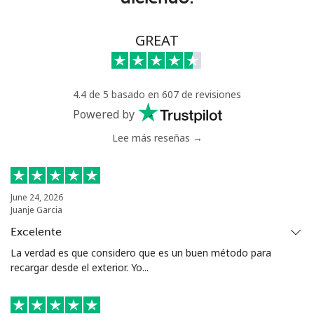
⁦$10⁩
Celular
⁦24.9¢⁩
40 min por
⁦5¢⁩
GREAT
⁦$10⁩
Montevideo
⁦6.5¢⁩
153 min por
-
4.4 de 5 basado en 607 de revisiones
⁦$10⁩
Powered by
Us Virgin Islands
Lee más reseñas →
All country
⁦17.5¢⁩
57 min por
-
⁦$10⁩
June 24, 2026
Juanje Garcia
Uzbekistan
Excelente
La verdad es que considero que es un buen método para
Línea fija
⁦16.9¢⁩
59 min por
-
recargar desde el exterior. Yo...
⁦$10⁩
Celular
⁦16.9¢⁩
59 min por
⁦38¢⁩