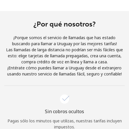
Al abrir una cuenta en este sitio web, estoy de acuerdo con
estos
Términos y condiciones.
¿Por qué nosotros?
Únete
¡Porque somos el servicio de llamadas que has estado
buscando para llamar a Uruguay por las mejores tarifas!
Las llamadas de larga distancia no podrían ser más fáciles que
esto: elige tarjetas de llamada prepagadas, crea una cuenta,
¡Hola!
compra crédito de voz en línea y llama a casa.
¡Entérate cómo puedes llamar a Uruguay desde el extranjero
usando nuestro servicio de llamadas fácil, seguro y confiable!
Inicia sesión o
REGÍSTRATE →
Sin cobros ocultos
¿Olvidaste tu contraseña? →
Pagas sólo los minutos que utilizas, nuestras tarifas incluyen
impuestos.