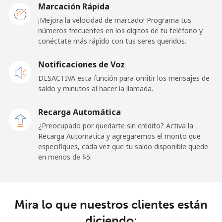
Marcación Rápida
Línea fija
⁦1.5¢⁩
665 min por
-
¡Mejora la velocidad de marcado! Programa tus
⁦$10⁩
números frecuentes en los dígitos de tu teléfono y
conéctate más rápido con tus seres queridos.
Celular
⁦2.4¢⁩
416 min por
⁦8¢⁩
Notificaciones de Voz
⁦$10⁩
DESACTIVA esta función para omitir los mensajes de
Premium
⁦42.5¢⁩
23 min por
-
saldo y minutos al hacer la llamada.
⁦$10⁩
Recarga Automática
United States
¿Preocupado por quedarte sin crédito? Activa la
Recarga Automatica y agregaremos el monto que
especifiques, cada vez que tu saldo disponible quede
All country
⁦1.5¢⁩
665 min por
-
en menos de ⁦$5⁩.
⁦$10⁩
Uruguay
Mira lo que nuestros clientes están
Línea fija
⁦9.5¢⁩
105 min por
-
diciendo: