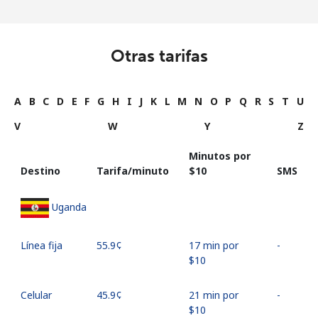
Otras tarifas
A
B
C
D
E
F
G
H
I
J
K
L
M
N
O
P
Q
R
S
T
U
V
W
Y
Z
Minutos por
Destino
Tarifa/minuto
⁦$10⁩
SMS
Uganda
Línea fija
⁦55.9¢⁩
17 min por
-
⁦$10⁩
Celular
⁦45.9¢⁩
21 min por
-
⁦$10⁩