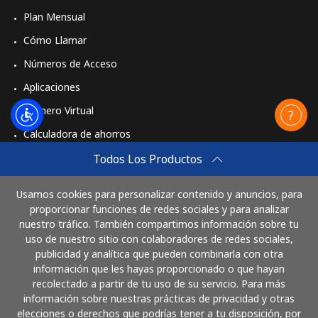
Plan Mensual
Cómo Llamar
Números de Acceso
Aplicaciones
Número Virtual
Calculadora de ahorros
Travel eSIM
Todos Los Productos
Comprar
Usamos cookies para personalizar contenido y anuncios, para
Cómo funciona
proporcionar funciones de redes sociales y para analizar
nuestro tráfico. También compartimos información sobre tu
uso de nuestro sitio con colaboradores de redes sociales,
publicidad y analítica que pueden combinarla con otra
Paga con
información que les hayas proporcionado o que hayan
recolectado a partir de tu uso de su servicio. Para más
información sobre nuestras prácticas de privacidad y otras
elecciones o derechos que podrías tener a tu disposición, por