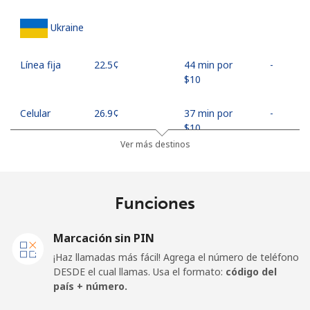
Ukraine
Línea fija
⁦22.5¢⁩
44 min por
-
⁦$10⁩
Celular
⁦26.9¢⁩
37 min por
-
⁦$10⁩
Ver más destinos
United Arab Emirates
Funciones
Línea fija
⁦23.5¢⁩
42 min por
-
⁦$10⁩
Marcación sin PIN
Celular
⁦21.5¢⁩
46 min por
⁦13¢⁩
¡Haz llamadas más fácil! Agrega el número de teléfono
⁦$10⁩
DESDE el cual llamas. Usa el formato:
código del
país + número.
United Kingdom