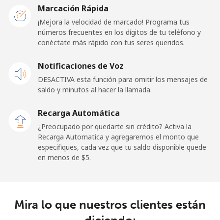
Marcación Rápida
¡Mejora la velocidad de marcado! Programa tus
Línea fija
⁦29.9¢⁩
33 min por ⁦$10⁩
-
números frecuentes en los dígitos de tu teléfono y
conéctate más rápido con tus seres queridos.
Celular
⁦31.5¢⁩
31 min por ⁦$10⁩
-
Notificaciones de Voz
Dominican Republic
DESACTIVA esta función para omitir los mensajes de
saldo y minutos al hacer la llamada.
Línea fija
⁦5.5¢⁩
181 min por ⁦$10⁩
-
Recarga Automática
Celular
⁦15.5¢⁩
64 min por ⁦$10⁩
⁦14¢⁩
¿Preocupado por quedarte sin crédito? Activa la
Recarga Automatica y agregaremos el monto que
especifiques, cada vez que tu saldo disponible quede
en menos de ⁦$5⁩.
Mira lo que nuestros clientes están