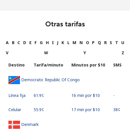
Otras tarifas
A
B
C
D
E
F
G
H
I
J
K
L
M
N
O
P
Q
R
S
T
U
V
W
Y
Z
Destino
Tarifa/minuto
Minutos por ⁦$10⁩
SMS
Democratic Republic Of Congo
Línea fija
⁦61.9¢⁩
16 min por ⁦$10⁩
-
Celular
⁦55.9¢⁩
17 min por ⁦$10⁩
⁦38¢⁩
Denmark