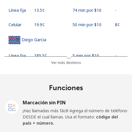
Línea fija
⁦13.5¢⁩
74 min por ⁦$10⁩
-
Celular
⁦19.9¢⁩
50 min por ⁦$10⁩
⁦8¢⁩
Diego Garcia
Línea fija
⁦185.5¢⁩
5 min por ⁦$10⁩
-
Ver más destinos
Celular
⁦185.5¢⁩
5 min por ⁦$10⁩
-
Djibouti
Funciones
Línea fija
⁦43.5¢⁩
22 min por ⁦$10⁩
-
Marcación sin PIN
¡Haz llamadas más fácil! Agrega el número de teléfono
Celular
⁦43.5¢⁩
22 min por ⁦$10⁩
⁦14¢⁩
DESDE el cual llamas. Usa el formato:
código del
país + número.
Dominica