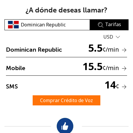
¿A dónde deseas llamar?
Tarifas
USD
5.5
No se ha creado una contraseña
¢
/min
Dominican Republic
Mínimo 8 caracteres
15.5
Una letra mayúscula y una minúscula
¢
/min
Mobile
Un número
Un caracter especial
14
¢
SMS
Comprar Crédito de Voz
Mantente en contacto para recibir nuestras mejores
ofertas.