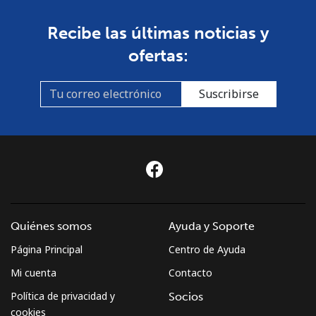
Mongolia
Recibe las últimas noticias y
ofertas:
Línea fija
⁦3.5¢⁩
285 min por
-
⁦$10⁩
Suscribirse
Celular
⁦2.6¢⁩
384 min por
-
⁦$10⁩
Montenegro
Línea fija
⁦41.5¢⁩
24 min por
-
⁦$10⁩
Quiénes somos
Ayuda y Soporte
Página Principal
Centro de Ayuda
Celular
⁦59.5¢⁩
16 min por
-
⁦$10⁩
Mi cuenta
Contacto
Política de privacidad y
Socios
Montserrat
cookies