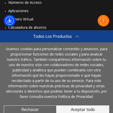
Números de Acceso
Aplicaciones
Mobile -
⁦45.9¢⁩
21 min por
-
Vodacom
⁦$10⁩
Número Virtual
Calculadora de ahorros
Myanmar
Travel eSIM
Todos Los Productos
Línea fija
⁦26.9¢⁩
37 min por
-
Comprar
⁦$10⁩
Usamos cookies para personalizar contenido y anuncios, para
Cómo funciona
proporcionar funciones de redes sociales y para analizar
nuestro tráfico. También compartimos información sobre tu
Celular
⁦25.9¢⁩
38 min por
⁦27¢⁩
uso de nuestro sitio con colaboradores de redes sociales,
⁦$10⁩
publicidad y analítica que pueden combinarla con otra
Paga con
información que les hayas proporcionado o que hayan
recolectado a partir de tu uso de su servicio. Para más
información sobre nuestras prácticas de privacidad y otras
elecciones o derechos que podrías tener a tu disposición, por
favor consulta nuestra Política de Privacidad.
Rechazar
Aceptar todo
© 2026 LlamaElSalvador