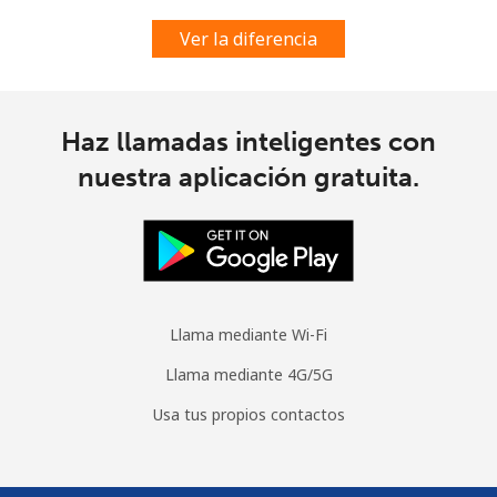
All country
⁦70.9¢⁩
14 min por
-
Ver la diferencia
⁦$10⁩
Moldova
Haz llamadas inteligentes con
Línea fija
⁦38.9¢⁩
25 min por
-
nuestra aplicación gratuita.
⁦$10⁩
Celular
⁦39.9¢⁩
25 min por
⁦32¢⁩
⁦$10⁩
Monaco
Llama mediante Wi-Fi
Llama mediante 4G/5G
Línea fija
⁦42.5¢⁩
23 min por
-
⁦$10⁩
Usa tus propios contactos
Celular
⁦53.5¢⁩
18 min por
⁦10¢⁩
⁦$10⁩