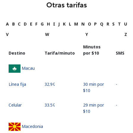
Otras tarifas
A
B
C
D
E
F
G
H
I
J
K
L
M
N
O
P
Q
R
S
T
U
V
W
Y
Z
Minutos
Destino
Tarifa/minuto
por ⁦$10⁩
SMS
Macau
Línea fija
⁦32.9¢⁩
30 min por
-
⁦$10⁩
Celular
⁦33.5¢⁩
29 min por
-
⁦$10⁩
Macedonia