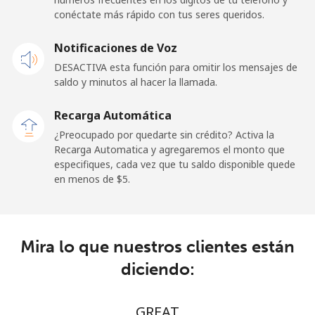
conéctate más rápido con tus seres queridos.
Celular
⁦57.9¢⁩
17 min por
-
Notificaciones de Voz
⁦$10⁩
DESACTIVA esta función para omitir los mensajes de
saldo y minutos al hacer la llamada.
Malaysia
Recarga Automática
Línea fija
⁦1.5¢⁩
665 min por
-
¿Preocupado por quedarte sin crédito? Activa la
⁦$10⁩
Recarga Automatica y agregaremos el monto que
especifiques, cada vez que tu saldo disponible quede
Celular
⁦1.5¢⁩
665 min por
-
en menos de ⁦$5⁩.
⁦$10⁩
Maldives
Mira lo que nuestros clientes están
Línea fija
⁦109.9¢⁩
9 min por
-
diciendo:
⁦$10⁩
Celular
⁦108.9¢⁩
9 min por
-
GREAT