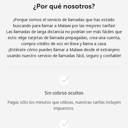
Al abrir una cuenta en este sitio web, estoy de acuerdo con
¿Por qué nosotros?
estos
Términos y condiciones.
¡Porque somos el servicio de llamadas que has estado
buscando para llamar a Malawi por las mejores tarifas!
Únete
Las llamadas de larga distancia no podrían ser más fáciles que
esto: elige tarjetas de llamada prepagadas, crea una cuenta,
compra crédito de voz en línea y llama a casa.
¡Entérate cómo puedes llamar a Malawi desde el extranjero
usando nuestro servicio de llamadas fácil, seguro y confiable!
¡Hola!
Inicia sesión o
REGÍSTRATE →
Sin cobros ocultos
Pagas sólo los minutos que utilizas, nuestras tarifas incluyen
impuestos.
¿Olvidaste tu contraseña? →