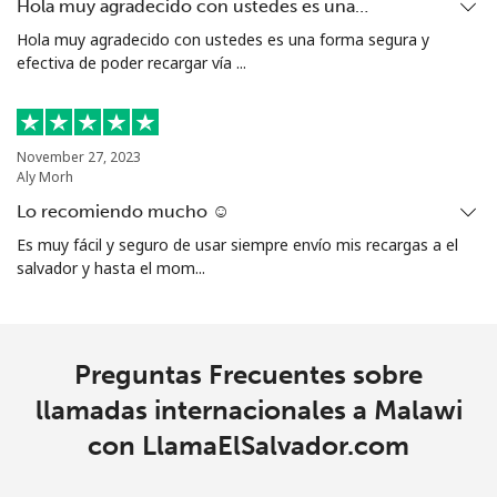
Mariana Islands
Hola muy agradecido con ustedes es una…
Hola muy agradecido con ustedes es una forma segura y
efectiva de poder recargar vía ...
All country
⁦10.5¢⁩
95 min por
-
⁦$10⁩
Marshall Islands
November 27, 2023
Aly Morh
Línea fija
⁦32.9¢⁩
30 min por
-
Lo recomiendo mucho ☺️
⁦$10⁩
Es muy fácil y seguro de usar siempre envío mis recargas a el
salvador y hasta el mom...
Celular
⁦32.9¢⁩
30 min por
-
⁦$10⁩
Martinique
Preguntas Frecuentes sobre
llamadas internacionales a Malawi
Línea fija
⁦6.9¢⁩
144 min por
-
con LlamaElSalvador.com
⁦$10⁩