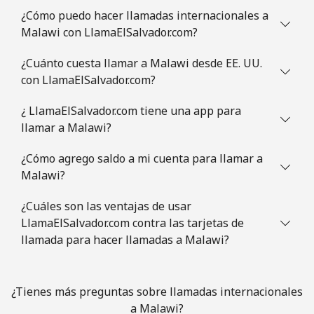
Celular
⁦30.9¢⁩
32 min por
-
¿Cómo puedo hacer llamadas internacionales a
⁦$10⁩
Malawi con LlamaElSalvador.com?
Mauritania
¿Cuánto cuesta llamar a Malawi desde EE. UU.
con LlamaElSalvador.com?
Línea fija
⁦86.9¢⁩
11 min por
-
⁦$10⁩
¿ LlamaElSalvador.com tiene una app para
llamar a Malawi?
Celular
⁦89.5¢⁩
11 min por
-
⁦$10⁩
¿Cómo agrego saldo a mi cuenta para llamar a
Malawi?
Mauritius
¿Cuáles son las ventajas de usar
LlamaElSalvador.com contra las tarjetas de
Línea fija
⁦8.5¢⁩
117 min por
-
llamada para hacer llamadas a Malawi?
⁦$10⁩
Celular
⁦7.5¢⁩
133 min por
⁦32¢⁩
¿Tienes más preguntas sobre llamadas internacionales
⁦$10⁩
a Malawi?