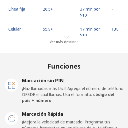
Línea fija
⁦26.5¢⁩
37 min por
-
⁦$10⁩
Celular
⁦55.9¢⁩
17 min por
⁦13¢⁩
⁦$10⁩
Ver más destinos
Madagascar
Funciones
Línea fija
⁦81.9¢⁩
12 min por
-
⁦$10⁩
Marcación sin PIN
Celular
⁦88.5¢⁩
11 min por
-
¡Haz llamadas más fácil! Agrega el número de teléfono
⁦$10⁩
DESDE el cual llamas. Usa el formato:
código del
país + número.
Malawi
Marcación Rápida
Línea fija
⁦57.9¢⁩
17 min por
-
¡Mejora la velocidad de marcado! Programa tus
⁦$10⁩
números frecuentes en los dígitos de tu teléfono y