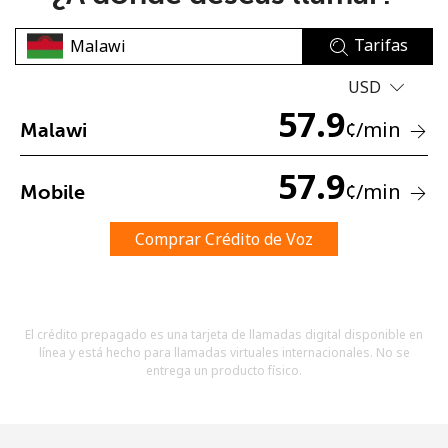
Tarifas
USD
57.9
¢
/min
Malawi
No se ha creado una contraseña
57.9
¢
/min
Mobile
Mínimo 8 caracteres
Una letra mayúscula y una minúscula
Un número
Comprar Crédito de Voz
Un caracter especial
El crédito prepagado es una tarjeta de llamadas digital disponible en
línea y está hecho para llamadas virtuales internacionales. No se
entrega un producto físico.
Mantente en contacto para recibir nuestras mejores
ofertas.