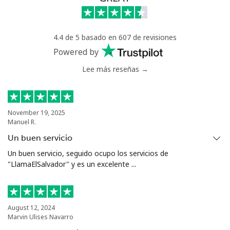
⁦$10⁩
Mali
4.4 de 5 basado en 607 de revisiones
Powered by
Línea fija
⁦53.9¢⁩
18 min por
-
Lee más reseñas →
⁦$10⁩
Celular
⁦53.9¢⁩
18 min por
⁦17¢⁩
⁦$10⁩
November 19, 2025
Manuel R.
Malta
Un buen servicio
Un buen servicio, seguido ocupo los servicios de
Línea fija
⁦39.5¢⁩
25 min por
-
"LlamaElSalvador" y es un excelente ...
⁦$10⁩
Celular
⁦58.5¢⁩
17 min por
⁦8¢⁩
⁦$10⁩
August 12, 2024
Marvin Ulises Navarro