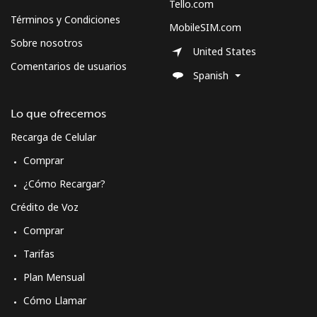
Tello.com
Términos y Condiciones
All country
⁦36.5¢⁩
27 min por
-
MobileSIM.com
⁦$10⁩
Sobre nosotros
United States
Comentarios de usuarios
Morocco
Spanish
Línea fija
⁦18.5¢⁩
54 min por
-
Lo que ofrecemos
⁦$10⁩
Recarga de Celular
Comprar
Celular
⁦78.5¢⁩
12 min por
-
⁦$10⁩
¿Cómo Recargar?
Crédito de Voz
Mozambique
Comprar
Línea fija
⁦34.9¢⁩
28 min por
-
Tarifas
⁦$10⁩
Plan Mensual
Celular
⁦35.9¢⁩
27 min por
-
Cómo Llamar
⁦$10⁩