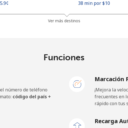
25.9¢⁩
38 min por ⁦$10⁩
48.5¢⁩
20 min por ⁦$10⁩
Ver más destinos
10.5¢⁩
95 min por ⁦$10⁩
Funciones
98.9¢⁩
10 min por ⁦$10⁩
Marcación 
 el número de teléfono
¡Mejora la vel
19.5¢⁩
51 min por ⁦$10⁩
rmato:
código del país +
frecuentes en l
rápido con tus 
21.5¢⁩
46 min por ⁦$10⁩
Recarga Au