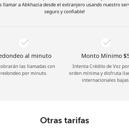
 llamar a Abkhazia desde el extranjero usando nuestro servi
seguro y confiable!
¡Hola!
Inicia sesión o
REGÍSTRATE →
edondeo al minuto
Monto Mínimo ⁦$5
cobrarán las llamadas con
Intenta Crédito de Voz po
redondeo por minuto.
orden mínima y disfruta ll
internacionales bajas
¿Olvidaste tu contraseña? →
Iniciar Sesión
Otras tarifas