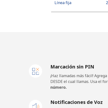
Línea fija
⁦
Celular
⁦
Algeria
Línea fija
⁦
Celular
⁦
Marcación sin PIN
American Samoa
¡Haz llamadas más fácil! Agrega
Línea fija
⁦
DESDE el cual llamas. Usa el fo
número.
Celular
⁦
Notificaciones de Voz
Andorra