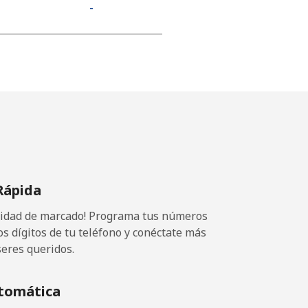
-
⁦11¢⁩
-
-
Rápida
ocidad de marcado! Programa tus números
-
os dígitos de tu teléfono y conéctate más
seres queridos.
-
tomática