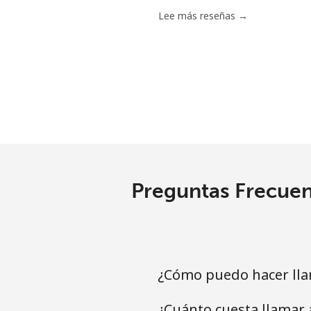
Antigua And Barbuda
Lee más reseñas →
Línea fija
⁦
Celular
⁦
Argentina
Línea fija
⁦
Preguntas Frecuen
Celular
⁦
Armenia
¿Cómo puedo hacer lla
Línea fija
⁦
¿Cuánto cuesta llamar 
Celular
⁦