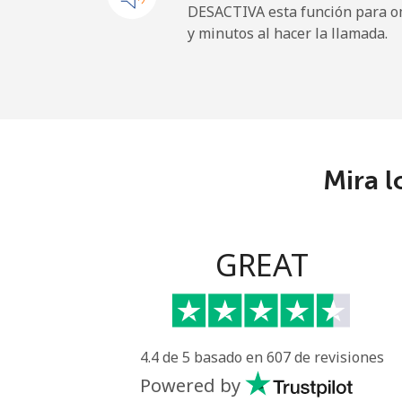
DESACTIVA esta función para om
y minutos al hacer la llamada.
Línea fija
⁦
Celular
⁦
Angola
Mira l
Línea fija
⁦
Celular
⁦
GREAT
Anguilla
Línea fija
⁦
4.4 de 5 basado en 607 de revisiones
Celular
⁦
Powered by