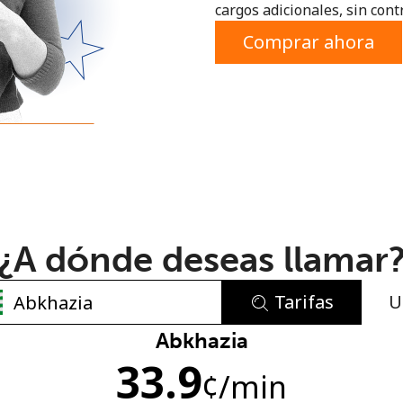
cargos adicionales, sin contr
o
Comprar ahora
¿A dónde deseas llamar
Tarifas
U
No se ha creado una contraseña
Abkhazia
33.9
Mínimo 8 caracteres
¢
/min
Una letra mayúscula y una minúscula