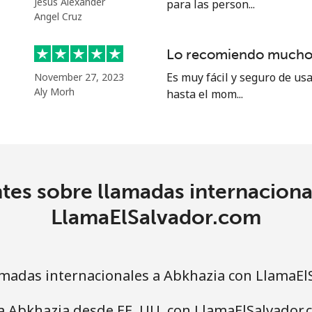
Jesús Alexander
para las person...
Angel Cruz
33.9¢⁩
29 min por ⁦$10⁩
Lo recomiendo mucho
Es muy fácil y seguro de us
November 27, 2023
33.9¢⁩
29 min por ⁦$10⁩
Aly Morh
hasta el mom...
1.7¢⁩
588 min por ⁦$10⁩
tes sobre llamadas internaciona
20.5¢⁩
48 min por ⁦$10⁩
LlamaElSalvador.com
madas internacionales a Abkhazia con LlamaEl
26.5¢⁩
37 min por ⁦$10⁩
a Abkhazia desde EE. UU. con LlamaElSalvador.
32.5¢⁩
30 min por ⁦$10⁩