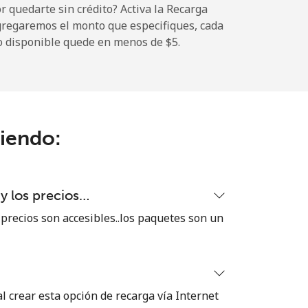
 quedarte sin crédito? Activa la Recarga
gregaremos el monto que especifiques, cada
-
o disponible quede en menos de ⁦$5⁩.
⁦11¢⁩
ciendo:
-
⁦32¢⁩
 y los precios…
 precios son accesibles..los paquetes son un
-
⁦5¢⁩
 crear esta opción de recarga vía Internet