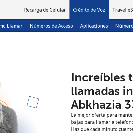
Recarga de Celular
Crédito de Voz
Travel e
mo Llamar
Números de Acceso
Aplicaciones
Número 
¡Bienvenido!
Increíbles 
¿Ya tienes una cuenta?
Inicia sesión →
llamadas i
Regístrate con
Abkhazia ⁦3
La mejor oferta para manten
bajas para llamar a teléfono
Haz que cada minuto cuente