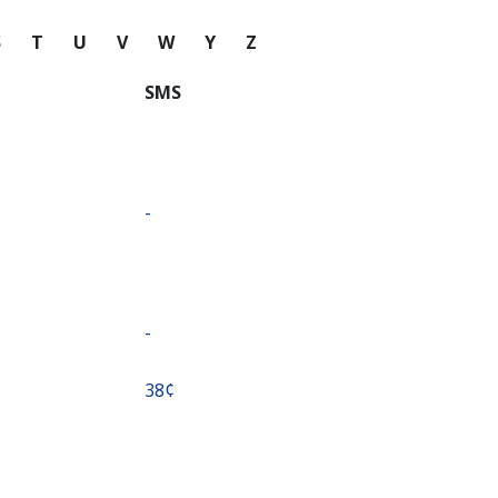
S
T
U
V
W
Y
Z
SMS
-
-
⁦38¢⁩