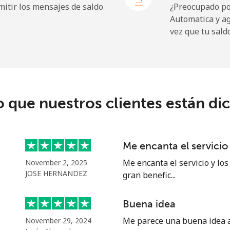
itir los mensajes de saldo
¿Preocupado por
Automatica y a
9.9¢⁩
101 min por ⁦$10⁩
vez que tu sald
29.9¢⁩
33 min por ⁦$10⁩
o que nuestros clientes están di
39.9¢⁩
25 min por ⁦$10⁩
56.5¢⁩
17 min por ⁦$10⁩
Me encanta el servicio
Me encanta el servicio y los
November 2, 2025
JOSE HERNANDEZ
gran benefic...
33.5¢⁩
29 min por ⁦$10⁩
Buena idea
34.9¢⁩
28 min por ⁦$10⁩
Me parece una buena idea al
November 29, 2024