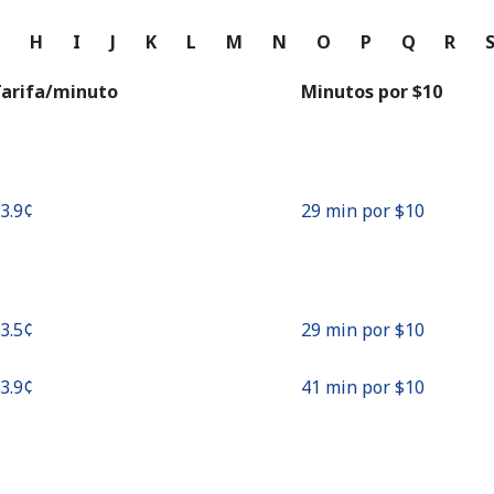
o
G
H
I
J
K
L
M
N
O
P
Q
R
Continuar con
arifa/minuto
Minutos por ⁦$10⁩
33.9¢⁩
29 min por ⁦$10⁩
33.5¢⁩
29 min por ⁦$10⁩
23.9¢⁩
41 min por ⁦$10⁩