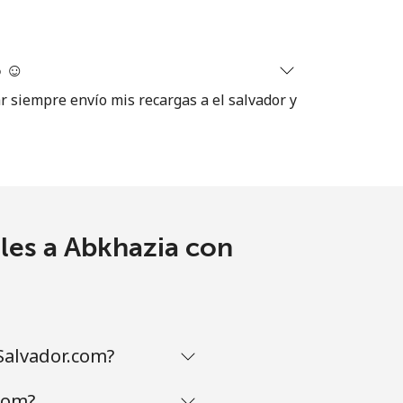
-
 ☺️
ar siempre envío mis recargas a el salvador y
⁦11¢⁩
-
les a Abkhazia con
⁦14¢⁩
Salvador.com?
-
com?
-