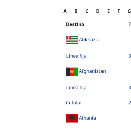
A
B
C
D
E
F
Destino
T
Abkhazia
Línea fija
⁦
Afghanistan
Línea fija
⁦
Celular
⁦
Albania