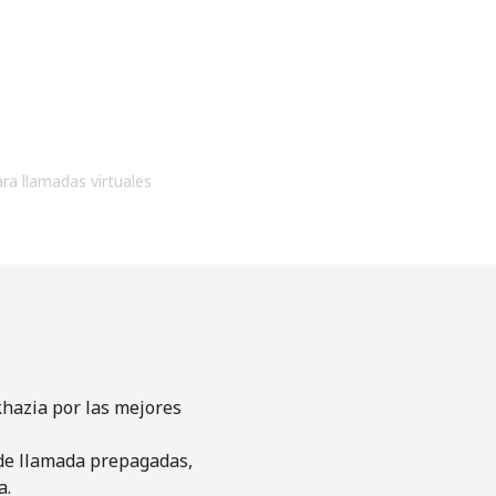
ara llamadas virtuales
khazia por las mejores
s de llamada prepagadas,
a.