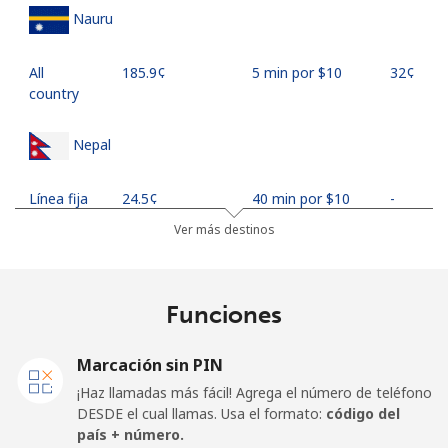
Nauru
All
⁦185.9¢⁩
5 min por ⁦$10⁩
⁦32¢⁩
country
Nepal
Línea fija
⁦24.5¢⁩
40 min por ⁦$10⁩
-
Ver más destinos
Celular
⁦26.9¢⁩
37 min por ⁦$10⁩
-
Netherlands
Funciones
Línea fija
⁦1.5¢⁩
665 min por ⁦$10⁩
-
Marcación sin PIN
¡Haz llamadas más fácil! Agrega el número de teléfono
Celular
⁦22.5¢⁩
44 min por ⁦$10⁩
⁦13¢⁩
DESDE el cual llamas. Usa el formato:
código del
país + número.