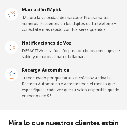
New Caledonia
Marcación Rápida
Línea fija
⁦45.5¢⁩
21 min por ⁦$10⁩
-
¡Mejora la velocidad de marcado! Programa tus
números frecuentes en los dígitos de tu teléfono y
conéctate más rápido con tus seres queridos.
Celular
⁦48.9¢⁩
20 min por ⁦$10⁩
⁦11¢⁩
Notificaciones de Voz
New Zealand
DESACTIVA esta función para omitir los mensajes de
saldo y minutos al hacer la llamada.
Línea fija
⁦2.6¢⁩
384 min por ⁦$10⁩
-
Recarga Automática
Celular
⁦6.9¢⁩
144 min por ⁦$10⁩
⁦12¢⁩
¿Preocupado por quedarte sin crédito? Activa la
Recarga Automatica y agregaremos el monto que
Nicaragua
especifiques, cada vez que tu saldo disponible quede
en menos de ⁦$5⁩.
Línea fija
⁦19.5¢⁩
51 min por ⁦$10⁩
-
Celular
⁦33.9¢⁩
29 min por ⁦$10⁩
⁦27¢⁩
Mira lo que nuestros clientes están