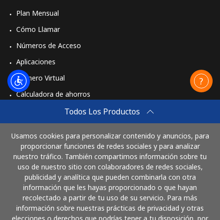
Plan Mensual
Cómo Llamar
Números de Acceso
Aplicaciones
Número Virtual
Calculadora de ahorros
Travel eSIM
Todos Los Productos
Comprar
Usamos cookies para personalizar contenido y anuncios, para
Cómo funciona
proporcionar funciones de redes sociales y para analizar
nuestro tráfico. También compartimos información sobre tu
uso de nuestro sitio con colaboradores de redes sociales,
publicidad y analítica que pueden combinarla con otra
Paga con
información que les hayas proporcionado o que hayan
recolectado a partir de tu uso de su servicio. Para más
información sobre nuestras prácticas de privacidad y otras
elecciones o derechos que podrías tener a tu disposición, por