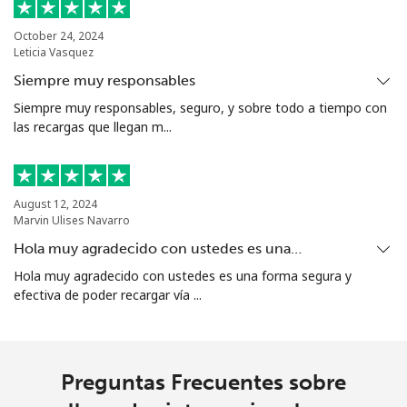
Norfolk Island
October 24, 2024
Leticia Vasquez
All
⁦200.9¢⁩
4 min por ⁦$10⁩
-
country
Siempre muy responsables
Siempre muy responsables, seguro, y sobre todo a tiempo con
North Korea
las recargas que llegan m...
All
⁦73.9¢⁩
13 min por ⁦$10⁩
-
country
August 12, 2024
Marvin Ulises Navarro
Norway
Hola muy agradecido con ustedes es una…
Hola muy agradecido con ustedes es una forma segura y
Línea fija
⁦1.5¢⁩
665 min por ⁦$10⁩
-
efectiva de poder recargar vía ...
Celular
⁦1.6¢⁩
625 min por ⁦$10⁩
⁦8¢⁩
Preguntas Frecuentes sobre