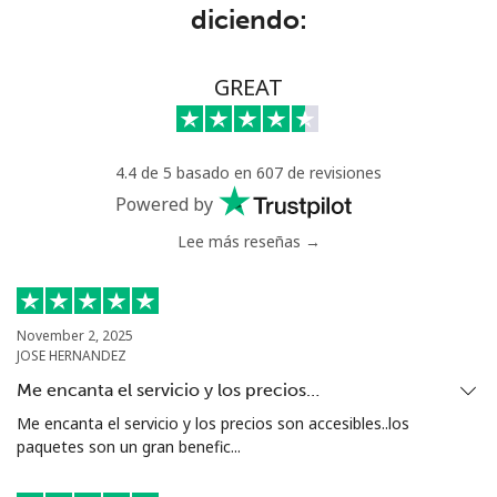
diciendo:
Niger
Línea fija
⁦53.9¢⁩
18 min por ⁦$10⁩
-
GREAT
Celular
⁦47.9¢⁩
20 min por ⁦$10⁩
⁦32¢⁩
4.4 de 5 basado en 607 de revisiones
Nigeria
Powered by
Lee más reseñas →
Línea fija
⁦21.5¢⁩
46 min por ⁦$10⁩
-
Celular
⁦16.5¢⁩
60 min por ⁦$10⁩
⁦35¢⁩
November 2, 2025
JOSE HERNANDEZ
Niue
Me encanta el servicio y los precios…
All
⁦205.9¢⁩
4 min por ⁦$10⁩
-
Me encanta el servicio y los precios son accesibles..los
country
paquetes son un gran benefic...