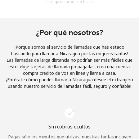
entrega un producto físico.
Al abrir una cuenta en este sitio web, estoy de acuerdo con
estos
Términos y condiciones.
Únete
¿Por qué nosotros?
¡Porque somos el servicio de llamadas que has estado
buscando para llamar a Nicaragua por las mejores tarifas!
Las llamadas de larga distancia no podrían ser más fáciles que
¡Hola!
esto: elige tarjetas de llamada prepagadas, crea una cuenta,
compra crédito de voz en línea y llama a casa.
¡Entérate cómo puedes llamar a Nicaragua desde el extranjero
Inicia sesión o
REGÍSTRATE →
usando nuestro servicio de llamadas fácil, seguro y confiable!
Sin cobros ocultos
¿Olvidaste tu contraseña? →
Pagas sólo los minutos que utilizas, nuestras tarifas incluyen