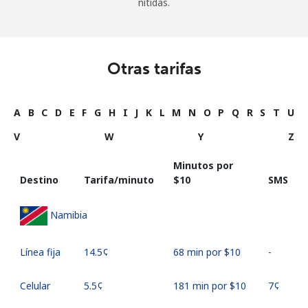
nítidas.
Otras tarifas
A
B
C
D
E
F
G
H
I
J
K
L
M
N
O
P
Q
R
S
T
U
V
W
Y
Z
Minutos por
Destino
Tarifa/minuto
⁦$10⁩
SMS
Namibia
Línea fija
⁦14.5¢⁩
68 min por ⁦$10⁩
-
Celular
⁦5.5¢⁩
181 min por ⁦$10⁩
⁦7¢⁩