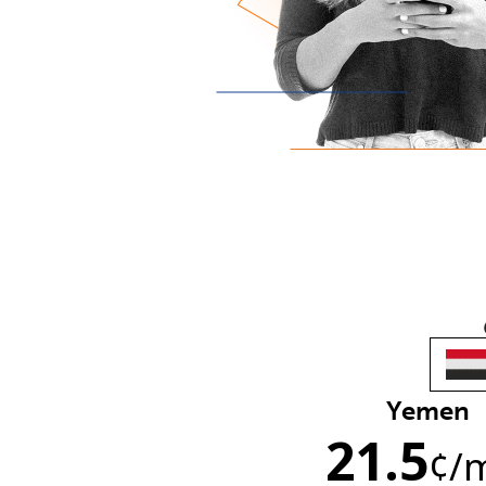
Yemen
21.5
¢
/