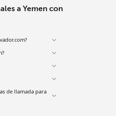
nales a Yemen con
lvador.com?
m?
tas de llamada para