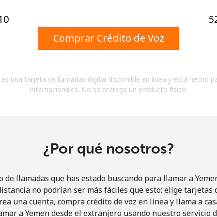
Un número
Un caracter especial
0⁩
5
Comprar Crédito de Voz
es una tarjeta de llamadas digital disponible en línea y está hecho p
internacionales. No se entrega un producto físico.
Mantente en contacto para recibir nuestras mejores
ofertas.
Al abrir una cuenta en este sitio web, estoy de
acuerdo con estos
Términos y condiciones.
¿Por qué nosotros?
Únete
io de llamadas que has estado buscando para llamar a Yemen 
istancia no podrían ser más fáciles que esto: elige tarjeta
rea una cuenta, compra crédito de voz en línea y llama a cas
amar a Yemen desde el extranjero usando nuestro servicio de