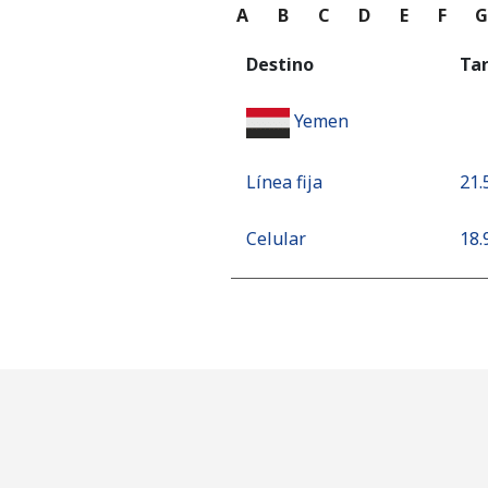
A
B
C
D
E
F
Destino
Ta
Yemen
Línea fija
⁦21.
Celular
⁦18.