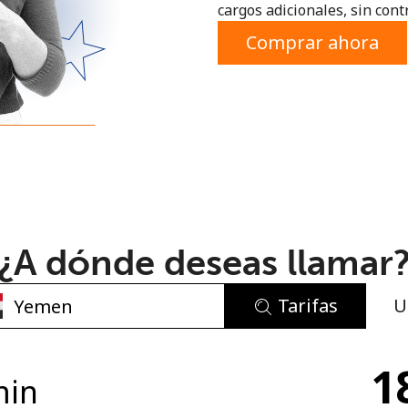
cargos adicionales, sin contr
o
Comprar ahora
¿A dónde deseas llamar
Tarifas
U
No se ha creado una contraseña
1
Mínimo 8 caracteres
min
Una letra mayúscula y una minúscula