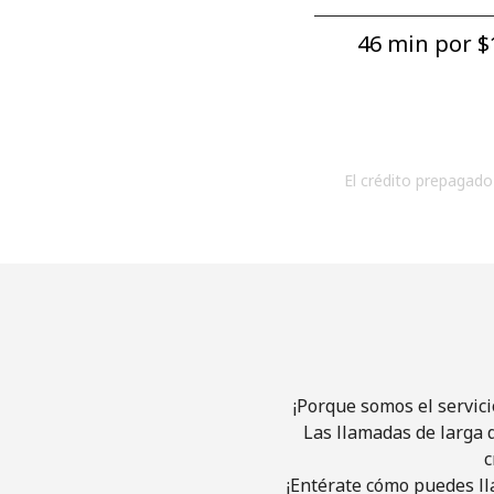
46 min por ⁦$1
El crédito prepagado 
¡Porque somos el servic
Las llamadas de larga d
c
¡Entérate cómo puedes ll