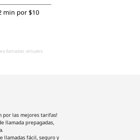
2 min por ⁦$10⁩
ara llamadas virtuales
por las mejores tarifas!
s de llamada prepagadas,
a.
 llamadas fácil, seguro y