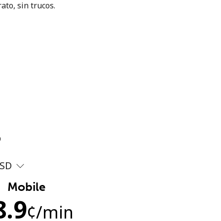
ato, sin trucos.
?
SD
Mobile
8.9
¢
/min