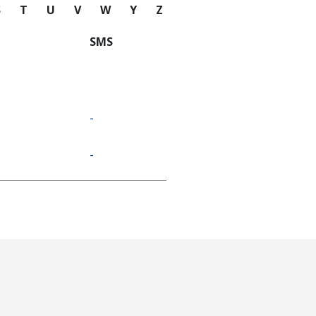
S
T
U
V
W
Y
Z
SMS
-
-