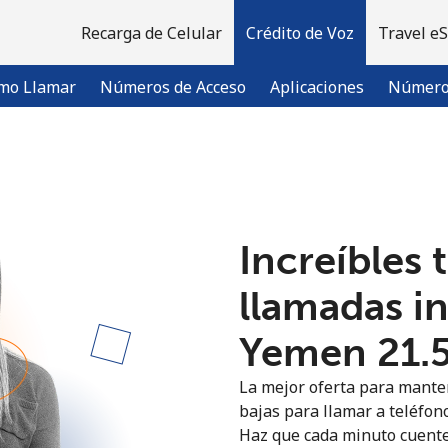
Recarga de Celular
Crédito de Voz
Travel e
mo Llamar
Números de Acceso
Aplicaciones
Número 
¡Bienvenido!
Increíbles 
¿Ya tienes una cuenta?
Inicia sesión →
llamadas i
Regístrate con
Yemen ⁦21.
La mejor oferta para manten
bajas para llamar a teléfon
Haz que cada minuto cuente