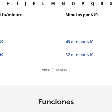
o
G
H
I
J
K
L
M
N
O
P
Q
R
Continuar con
rifa/minuto
Minutos por ⁦$10⁩
5¢⁩
46 min por ⁦$10⁩
9¢⁩
52 min por ⁦$10⁩
Ver más destinos
Funciones