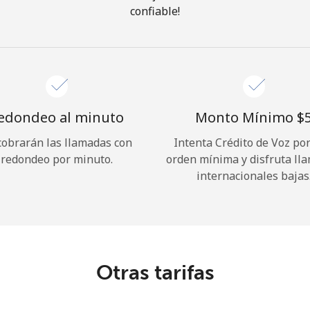
confiable!
¡Hola!
Inicia sesión o
REGÍSTRATE →
edondeo al minuto
Monto Mínimo ⁦$5
cobrarán las llamadas con
Intenta Crédito de Voz po
redondeo por minuto.
orden mínima y disfruta ll
internacionales bajas
¿Olvidaste tu contraseña? →
Iniciar Sesión
Otras tarifas