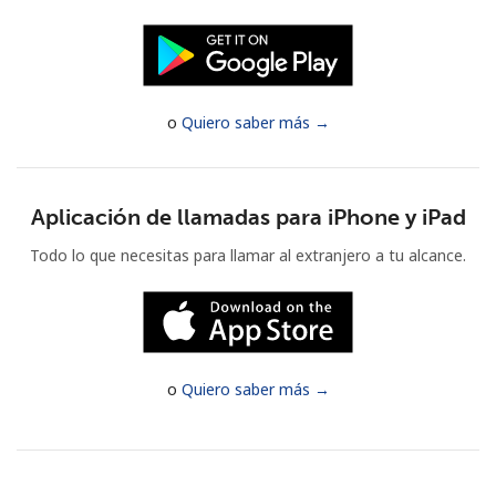
Al abrir una cuenta en este sitio web, estoy de acuerdo con
estos
Términos y condiciones.
Únete
o
Quiero saber más →
Aplicación de llamadas para iPhone y iPad
¡Hola!
Todo lo que necesitas para llamar al extranjero a tu alcance.
Inicia sesión o
REGÍSTRATE →
o
Quiero saber más →
¿Olvidaste tu contraseña? →