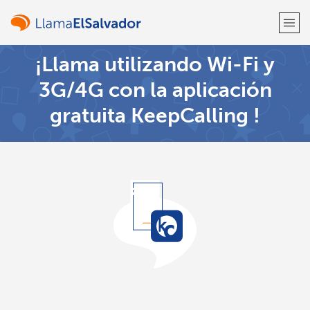
¡Llama utilizando Wi-Fi y
¡Bienvenido!
3G/4G con la aplicación
gratuita KeepCalling !
¿Ya tienes una cuenta?
Inicia sesión →
Regístrate con
o