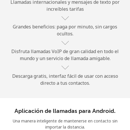
Llamadas internacionales y mensajes de texto por
increíbles tarifas
Grandes beneficios: paga por minuto, sin cargos
ocultos.
No se ha creado una contraseña
Disfruta llamadas VoIP de gran calidad en todo el
Mínimo 8 caracteres
mundo y un servicio de llamada amigable.
Una letra mayúscula y una minúscula
Un número
Un caracter especial
Descarga gratis, interfaz fácil de usar con acceso
directo a tus contactos.
Aplicación de llamadas para Android.
Mantente en contacto para recibir nuestras mejores
Una manera inteligente de mantenerse en contacto sin
ofertas.
importar la distancia.