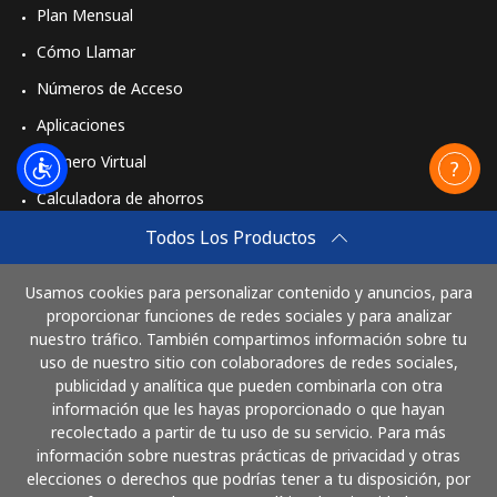
Plan Mensual
Cómo Llamar
Números de Acceso
Aplicaciones
Número Virtual
Calculadora de ahorros
Travel eSIM
Todos Los Productos
Comprar
Usamos cookies para personalizar contenido y anuncios, para
Cómo funciona
proporcionar funciones de redes sociales y para analizar
nuestro tráfico. También compartimos información sobre tu
uso de nuestro sitio con colaboradores de redes sociales,
publicidad y analítica que pueden combinarla con otra
Paga con
información que les hayas proporcionado o que hayan
recolectado a partir de tu uso de su servicio. Para más
información sobre nuestras prácticas de privacidad y otras
elecciones o derechos que podrías tener a tu disposición, por