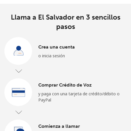
Al abrir una cuenta en este sitio web, estoy de acuerdo con
estos
Términos y condiciones.
Llama a El Salvador en 3 sencillos
pasos
Únete
Crea una cuenta
o inicia sesión
¡Hola!
Inicia sesión o
REGÍSTRATE →
Comprar Crédito de Voz
y paga con una tarjeta de crédito/débito o
PayPal
¿Olvidaste tu contraseña? →
Comienza a llamar