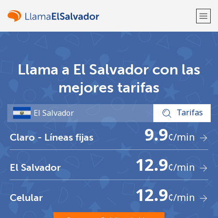
¡Bienvenido!
Llama a El Salvador con las
¿Ya tienes una cuenta?
Inicia sesión →
mejores tarifas
Regístrate con
Tarifas
9.9
¢
/min
Claro - Líneas fijas
12.9
¢
/min
El Salvador
o
12.9
¢
/min
Celular