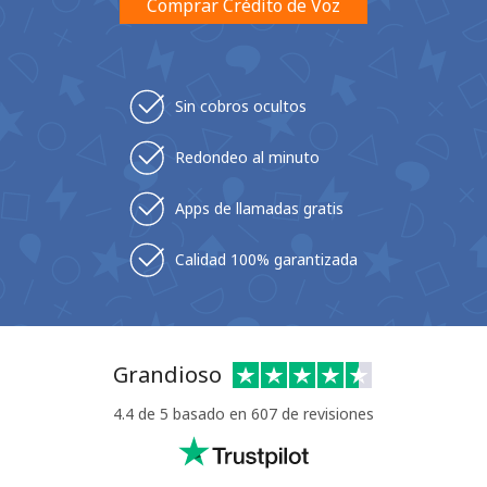
Comprar Crédito de Voz
Sin cobros ocultos
Redondeo al minuto
No se ha creado una contraseña
Mínimo 8 caracteres
Apps de llamadas gratis
Una letra mayúscula y una minúscula
Un número
Calidad 100% garantizada
Un caracter especial
Grandioso
4.4 de 5 basado en 607 de revisiones
Mantente en contacto para recibir nuestras mejores
ofertas.