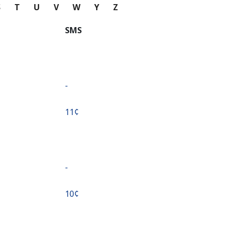
S
T
U
V
W
Y
Z
SMS
-
⁦11¢⁩
-
⁦10¢⁩