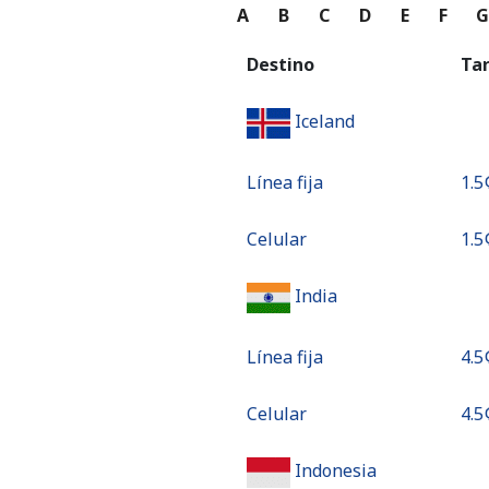
A
B
C
D
E
F
Destino
Ta
Iceland
Línea fija
⁦1.5¢
Celular
⁦1.5¢
India
Línea fija
⁦4.5¢
Celular
⁦4.5¢
Indonesia