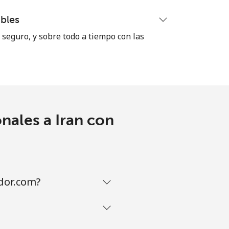
bles
⁦8¢⁩
seguro, y sobre todo a tiempo con las
-
⁦32¢⁩
nales a Iran con
dor.com?