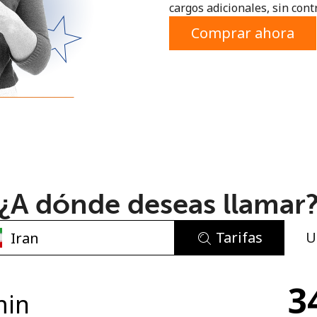
cargos adicionales, sin contr
o
Comprar ahora
¿A dónde deseas llamar
Tarifas
U
No se ha creado una contraseña
3
Mínimo 8 caracteres
min
Una letra mayúscula y una minúscula