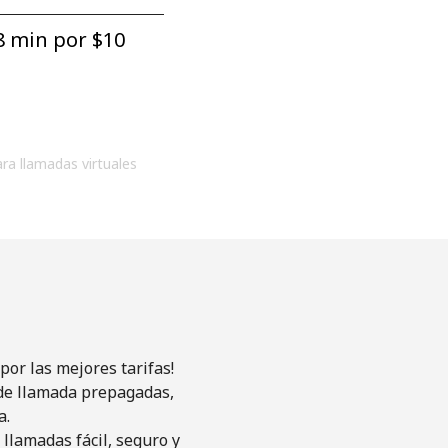
8 min por ⁦$10⁩
ara llamadas virtuales
or las mejores tarifas!
s de llamada prepagadas,
a.
llamadas fácil, seguro y