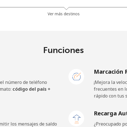
⁩
126 min por ⁦$10⁩
Ver más destinos
⁩
181 min por ⁦$10⁩
⁩
144 min por ⁦$10⁩
Funciones
Marcación 
5¢⁩
36 min por ⁦$10⁩
 el número de teléfono
¡Mejora la vel
5¢⁩
28 min por ⁦$10⁩
rmato:
código del país +
frecuentes en l
rápido con tus 
Recarga Au
9¢⁩
37 min por ⁦$10⁩
itir los mensajes de saldo
¿Preocupado por