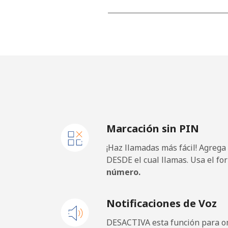
Línea fija
⁦7.9¢
Jakarta
⁦5.5¢
Celular
⁦6.9¢
Iran
Marcación sin PIN
Línea fija
⁦27.
¡Haz llamadas más fácil! Agrega
Celular
⁦34.
DESDE el cual llamas. Usa el fo
número.
Iraq
Notificaciones de Voz
Línea fija
⁦26.
DESACTIVA esta función para om