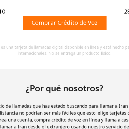
Un número
Un caracter especial
0⁩
2
Comprar Crédito de Voz
es una tarjeta de llamadas digital disponible en línea y está hecho p
internacionales. No se entrega un producto físico.
Mantente en contacto para recibir nuestras mejores
ofertas.
Al abrir una cuenta en este sitio web, estoy de
acuerdo con estos
Términos y condiciones.
¿Por qué nosotros?
Únete
cio de llamadas que has estado buscando para llamar a Iran p
istancia no podrían ser más fáciles que esto: elige tarjeta
rea una cuenta, compra crédito de voz en línea y llama a cas
lamar a Iran desde el extranjero usando nuestro servicio de 