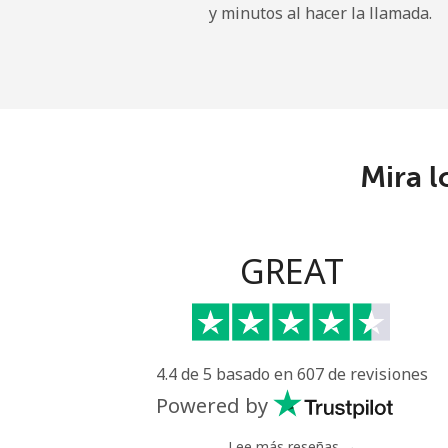
y minutos al hacer la llamada.
Celular
⁦29.
Ireland
Línea fija
⁦1.6¢
Mira l
Celular
⁦2.5¢
Israel
GREAT
Línea fija
⁦4.9¢
Celular
⁦13.
4.4 de 5 basado en 607 de revisiones
Italy
Powered by
Línea fija
⁦1.5¢
Lee más reseñas →