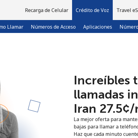
Recarga de Celular
Crédito de Voz
Travel e
mo Llamar
Números de Acceso
Aplicaciones
Número 
¡Bienvenido!
Increíbles 
¿Ya tienes una cuenta?
Inicia sesión →
llamadas i
Regístrate con
Iran ⁦27.5¢⁩
La mejor oferta para manten
bajas para llamar a teléfono
Haz que cada minuto cuente