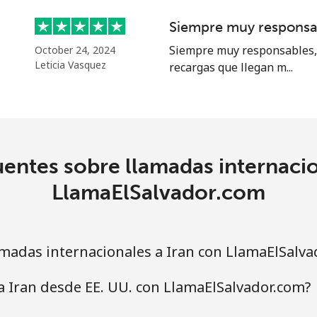
Siempre muy responsa
⁩
625 min por ⁦$10⁩
Siempre muy responsables, 
October 24, 2024
Leticia Vasquez
recargas que llegan m...
9¢⁩
16 min por ⁦$10⁩
9¢⁩
21 min por ⁦$10⁩
entes sobre llamadas internacio
LlamaElSalvador.com
madas internacionales a Iran con LlamaElSalva
a Iran desde EE. UU. con LlamaElSalvador.com?