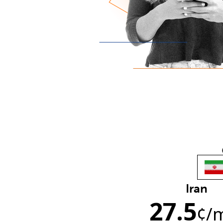
Iran
27.5
¢
/