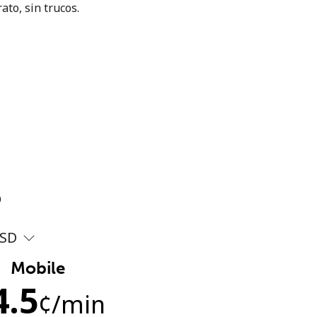
ato, sin trucos.
?
SD
Mobile
4.5
¢
/min