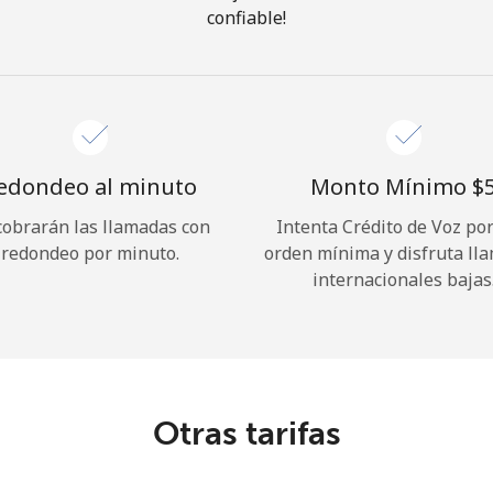
confiable!
¡Hola!
Inicia sesión o
REGÍSTRATE →
edondeo al minuto
Monto Mínimo ⁦$5
cobrarán las llamadas con
Intenta Crédito de Voz po
redondeo por minuto.
orden mínima y disfruta ll
internacionales bajas
¿Olvidaste tu contraseña? →
Iniciar Sesión
Otras tarifas