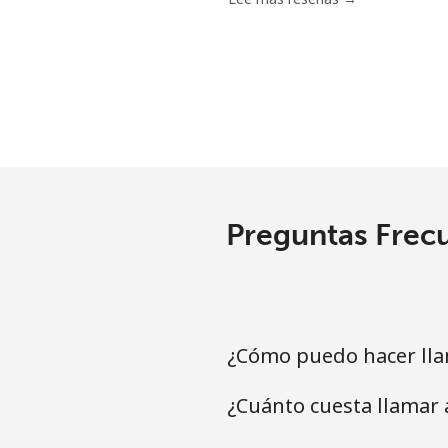
Celular
⁦1.6¢
Ivory Coast
Línea fija
⁦58.
Celular
⁦46.
Preguntas Frecu
¿Cómo puedo hacer lla
¿Cuánto cuesta llamar 