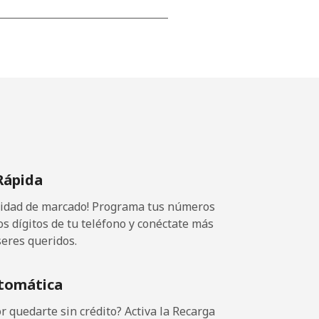
-
-
-
Rápida
-
ocidad de marcado! Programa tus números
-
os dígitos de tu teléfono y conéctate más
seres queridos.
tomática
-
 quedarte sin crédito? Activa la Recarga