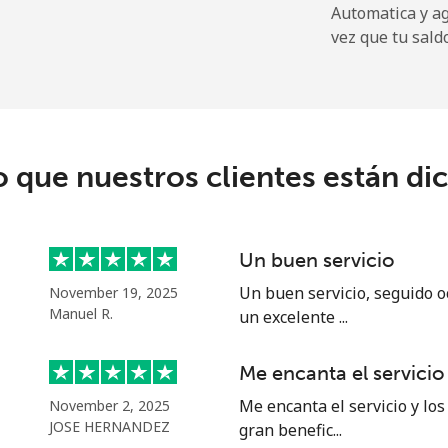
Automatica y a
5¢⁩
33 min por ⁦$10⁩
vez que tu sald
⁩
625 min por ⁦$10⁩
o que nuestros clientes están di
⁩
400 min por ⁦$10⁩
Un buen servicio
⁩
204 min por ⁦$10⁩
Un buen servicio, seguido o
November 19, 2025
Manuel R.
un excelente ...
9¢⁩
71 min por ⁦$10⁩
Me encanta el servicio
Me encanta el servicio y los
November 2, 2025
JOSE HERNANDEZ
gran benefic...
⁩
665 min por ⁦$10⁩