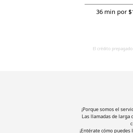
36 min por ⁦$1
El crédito prepagado 
¡Porque somos el servi
Las llamadas de larga d
c
¡Entérate cómo puedes l