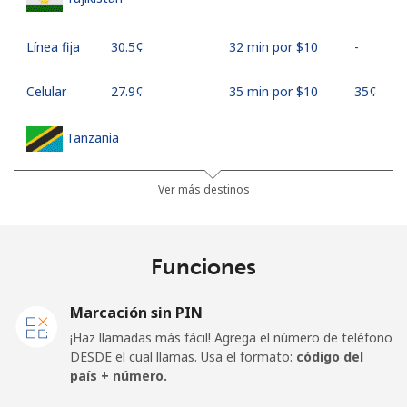
Línea fija
⁦30.5¢⁩
32 min por ⁦$10⁩
-
Celular
⁦27.9¢⁩
35 min por ⁦$10⁩
⁦35¢⁩
Tanzania
Línea fija
⁦36.5¢⁩
27 min por ⁦$10⁩
-
Ver más destinos
Celular
⁦28.9¢⁩
34 min por ⁦$10⁩
-
Funciones
Thailand
Marcación sin PIN
Línea fija
⁦3.9¢⁩
256 min por ⁦$10⁩
-
¡Haz llamadas más fácil! Agrega el número de teléfono
DESDE el cual llamas. Usa el formato:
código del
Celular
⁦3.9¢⁩
256 min por ⁦$10⁩
⁦5¢⁩
país + número.