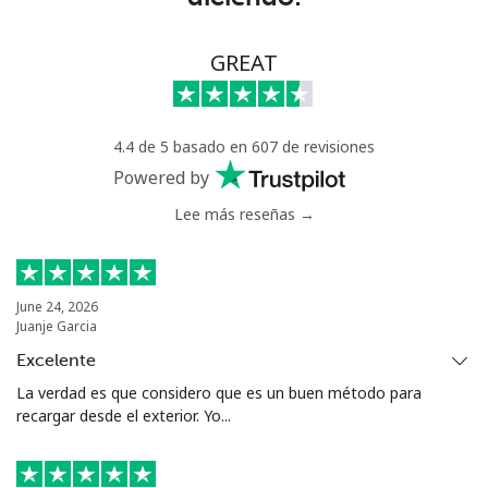
Línea fija
⁦7.9¢⁩
126 min por ⁦$10⁩
-
GREAT
Celular
⁦22.5¢⁩
44 min por ⁦$10⁩
-
4.4 de 5 basado en 607 de revisiones
Tunisia
Powered by
Lee más reseñas →
Línea fija
⁦104.5¢⁩
9 min por ⁦$10⁩
-
Celular
⁦103.9¢⁩
9 min por ⁦$10⁩
-
June 24, 2026
Juanje Garcia
Turkey
Excelente
Línea fija
⁦4.9¢⁩
204 min por ⁦$10⁩
-
La verdad es que considero que es un buen método para
recargar desde el exterior. Yo...
Celular
⁦29.9¢⁩
33 min por ⁦$10⁩
⁦5¢⁩