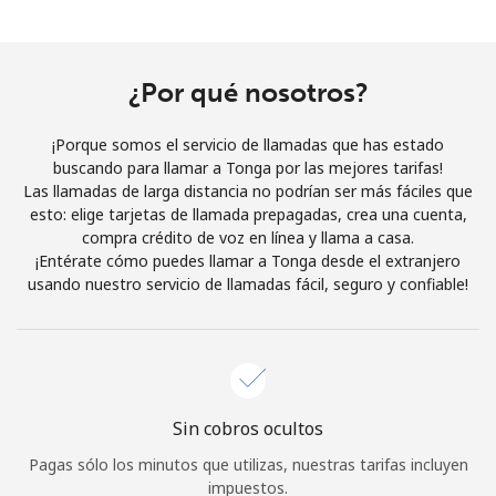
Al abrir una cuenta en este sitio web, estoy de acuerdo con
estos
Términos y condiciones.
¿Por qué nosotros?
Únete
¡Porque somos el servicio de llamadas que has estado
buscando para llamar a Tonga por las mejores tarifas!
Las llamadas de larga distancia no podrían ser más fáciles que
esto: elige tarjetas de llamada prepagadas, crea una cuenta,
¡Hola!
compra crédito de voz en línea y llama a casa.
¡Entérate cómo puedes llamar a Tonga desde el extranjero
usando nuestro servicio de llamadas fácil, seguro y confiable!
Inicia sesión o
REGÍSTRATE →
Sin cobros ocultos
¿Olvidaste tu contraseña? →
Pagas sólo los minutos que utilizas, nuestras tarifas incluyen
impuestos.