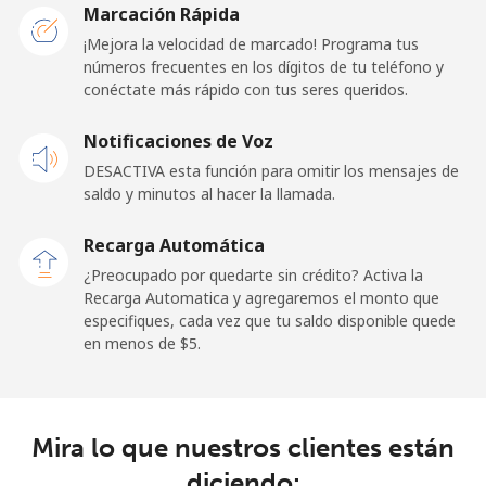
Togo
Marcación Rápida
¡Mejora la velocidad de marcado! Programa tus
números frecuentes en los dígitos de tu teléfono y
Línea fija
⁦42.5¢⁩
23 min por ⁦$10⁩
-
conéctate más rápido con tus seres queridos.
Celular
⁦36.5¢⁩
27 min por ⁦$10⁩
⁦5¢⁩
Notificaciones de Voz
DESACTIVA esta función para omitir los mensajes de
Tokelau
saldo y minutos al hacer la llamada.
All
⁦217.5¢⁩
4 min por ⁦$10⁩
-
Recarga Automática
country
¿Preocupado por quedarte sin crédito? Activa la
Recarga Automatica y agregaremos el monto que
Tonga
especifiques, cada vez que tu saldo disponible quede
en menos de ⁦$5⁩.
Línea fija
⁦128.5¢⁩
7 min por ⁦$10⁩
-
Celular
⁦129.9¢⁩
7 min por ⁦$10⁩
⁦5¢⁩
Mira lo que nuestros clientes están
diciendo:
Trinidad And Tobago