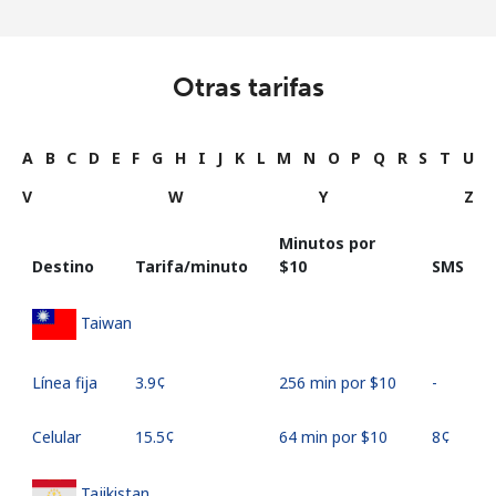
Otras tarifas
A
B
C
D
E
F
G
H
I
J
K
L
M
N
O
P
Q
R
S
T
U
V
W
Y
Z
Minutos por
Destino
Tarifa/minuto
⁦$10⁩
SMS
Taiwan
Línea fija
⁦3.9¢⁩
256 min por ⁦$10⁩
-
Celular
⁦15.5¢⁩
64 min por ⁦$10⁩
⁦8¢⁩
Tajikistan