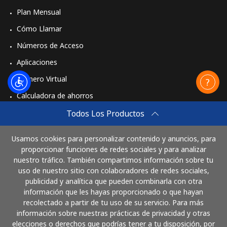
Plan Mensual
Cómo Llamar
Números de Acceso
Aplicaciones
Número Virtual
Calculadora de ahorros
Travel eSIM
Todos Los Productos
Comprar
Usamos cookies para personalizar contenido y anuncios, para
Cómo funciona
proporcionar funciones de redes sociales y para analizar
nuestro tráfico. También compartimos información sobre tu
uso de nuestro sitio con colaboradores de redes sociales,
publicidad y analítica que pueden combinarla con otra
Paga con
información que les hayas proporcionado o que hayan
recolectado a partir de tu uso de su servicio. Para más
información sobre nuestras prácticas de privacidad y otras
elecciones o derechos que podrías tener a tu disposición, por