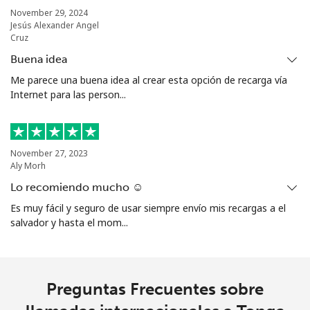
Turkmenistan
November 29, 2024
Jesús Alexander Angel
Cruz
Línea fija
⁦29.5¢⁩
33 min por ⁦$10⁩
-
Buena idea
Celular
⁦34.5¢⁩
28 min por ⁦$10⁩
⁦17¢⁩
Me parece una buena idea al crear esta opción de recarga vía
Internet para las person...
Turks And Caicos Islands
Línea fija
⁦31.9¢⁩
31 min por ⁦$10⁩
-
November 27, 2023
Aly Morh
Celular
⁦33.9¢⁩
29 min por ⁦$10⁩
-
Lo recomiendo mucho ☺️
Es muy fácil y seguro de usar siempre envío mis recargas a el
Tuvalu
salvador y hasta el mom...
All
⁦214.9¢⁩
4 min por ⁦$10⁩
-
country
Preguntas Frecuentes sobre