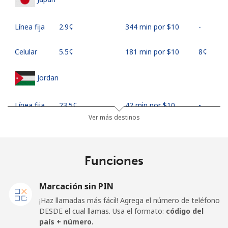
Línea fija
⁦2.9¢⁩
344 min por ⁦$10⁩
-
Celular
⁦5.5¢⁩
181 min por ⁦$10⁩
⁦8¢⁩
Jordan
Línea fija
⁦23.5¢⁩
42 min por ⁦$10⁩
-
Ver más destinos
Celular
⁦24.9¢⁩
40 min por ⁦$10⁩
⁦16¢⁩
Funciones
Marcación sin PIN
¡Haz llamadas más fácil! Agrega el número de teléfono
DESDE el cual llamas. Usa el formato:
código del
país + número.