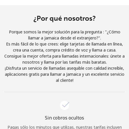
Al abrir una cuenta en este sitio web, estoy de acuerdo con
estos
Términos y condiciones.
¿Por qué nosotros?
Únete
Porque somos la mejor solución para la pregunta : "¿Cómo
llamar a Jamaica desde el extranjero?".
Es más fácil de lo que crees: elige tarjetas de llamada en línea,
crea una cuenta, compra crédito de voz y llama a casa.
Consigue la mejor oferta para llamadas internacionales: únete a
¡Hola!
nosotros y llama por las tarifas más baratas.
¡Disfruta un servicio de llamadas asequible con calidad increíble,
aplicaciones gratis para llamar a Jamaica y un excelente servicio
Inicia sesión o
REGÍSTRATE →
al cliente!
Sin cobros ocultos
¿Olvidaste tu contraseña? →
Pagas sólo los minutos que utilizas, nuestras tarifas incluyen