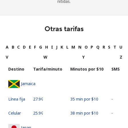
nítidas.
Otras tarifas
A
B
C
D
E
F
G
H
I
J
K
L
M
N
O
P
Q
R
S
T
U
V
W
Y
Z
Destino
Tarifa/minuto
Minutos por ⁦$10⁩
SMS
Jamaica
Línea fija
⁦27.9¢⁩
35 min por ⁦$10⁩
-
Celular
⁦25.9¢⁩
38 min por ⁦$10⁩
-
Japan