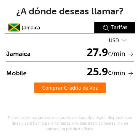
¿A dónde deseas llamar?
Tarifas
USD
27.9
No se ha creado una contraseña
¢
/min
Jamaica
Mínimo 8 caracteres
Una letra mayúscula y una minúscula
25.9
¢
/min
Mobile
Un número
Un caracter especial
Comprar Crédito de Voz
El crédito prepagado es una tarjeta de llamadas digital disponible en
línea y está hecho para llamadas virtuales internacionales. No se
Mantente en contacto para recibir nuestras mejores
entrega un producto físico.
ofertas.