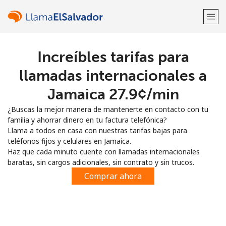
Increíbles tarifas para
¡Bienvenido!
llamadas internacionales a
¿Ya tienes una cuenta?
Inicia sesión →
Jamaica ⁦27.9¢⁩/min
¿Buscas la mejor manera de mantenerte en contacto con tu
Regístrate con
familia y ahorrar dinero en tu factura telefónica?
Llama a todos en casa con nuestras tarifas bajas para
teléfonos fijos y celulares en Jamaica.
Haz que cada minuto cuente con llamadas internacionales
baratas, sin cargos adicionales, sin contrato y sin trucos.
o
Comprar ahora