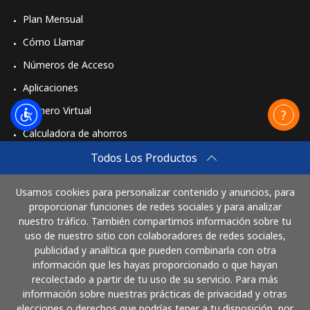
Plan Mensual
Cómo Llamar
Números de Acceso
Aplicaciones
Número Virtual
Calculadora de ahorros
Travel eSIM
Todos Los Productos
Comprar
Usamos cookies para personalizar contenido y anuncios, para
Cómo funciona
proporcionar funciones de redes sociales y para analizar
nuestro tráfico. También compartimos información sobre tu
uso de nuestro sitio con colaboradores de redes sociales,
publicidad y analítica que pueden combinarla con otra
Paga con
información que les hayas proporcionado o que hayan
recolectado a partir de tu uso de su servicio. Para más
información sobre nuestras prácticas de privacidad y otras
elecciones o derechos que podrías tener a tu disposición, por