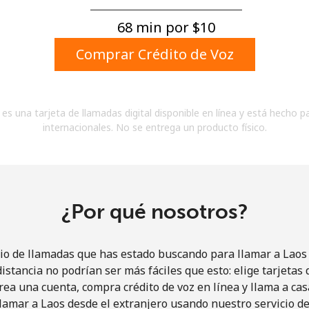
Un número
Un caracter especial
68 min por ⁦$10⁩
Comprar Crédito de Voz
es una tarjeta de llamadas digital disponible en línea y está hecho p
internacionales. No se entrega un producto físico.
Mantente en contacto para recibir nuestras mejores
ofertas.
Al abrir una cuenta en este sitio web, estoy de
acuerdo con estos
Términos y condiciones.
¿Por qué nosotros?
Únete
io de llamadas que has estado buscando para llamar a Laos 
istancia no podrían ser más fáciles que esto: elige tarjeta
rea una cuenta, compra crédito de voz en línea y llama a cas
lamar a Laos desde el extranjero usando nuestro servicio de 