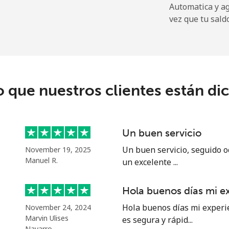
Automatica y a
vez que tu sald
9¢⁩
26 min por ⁦$10⁩
9¢⁩
25 min por ⁦$10⁩
o que nuestros clientes están di
5¢⁩
68 min por ⁦$10⁩
Un buen servicio
9¢⁩
71 min por ⁦$10⁩
Un buen servicio, seguido o
November 19, 2025
Manuel R.
un excelente ...
Hola buenos días mi e
⁩
204 min por ⁦$10⁩
Hola buenos días mi experi
November 24, 2024
Marvin Ulises
es segura y rápid...
⁩
169 min por ⁦$10⁩
Navarro