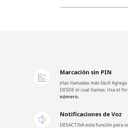
Línea fija
⁦13.
Celular
⁦23.
Lesotho
Línea fija
⁦62.
Marcación sin PIN
Celular
⁦61.
¡Haz llamadas más fácil! Agrega
Liberia
DESDE el cual llamas. Usa el fo
número.
Línea fija
⁦69.
Notificaciones de Voz
Celular
⁦48.
DESACTIVA esta función para om