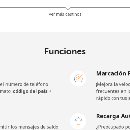
5¢⁩
74 min por ⁦$10⁩
Ver más destinos
9¢⁩
41 min por ⁦$10⁩
Funciones
5¢⁩
16 min por ⁦$10⁩
Marcación 
9¢⁩
16 min por ⁦$10⁩
 el número de teléfono
¡Mejora la vel
rmato:
código del país +
frecuentes en l
rápido con tus 
9¢⁩
14 min por ⁦$10⁩
Recarga Au
5¢⁩
20 min por ⁦$10⁩
itir los mensajes de saldo
¿Preocupado por