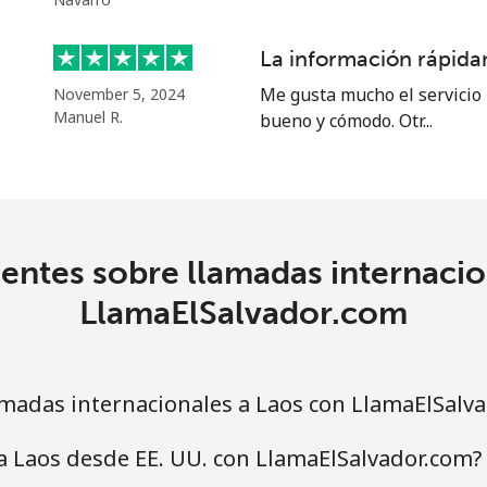
La información rápidam
Me gusta mucho el servicio 
November 5, 2024
5¢⁩
33 min por ⁦$10⁩
Manuel R.
bueno y cómodo. Otr...
5¢⁩
37 min por ⁦$10⁩
entes sobre llamadas internacio
LlamaElSalvador.com
madas internacionales a Laos con LlamaElSalv
a Laos desde EE. UU. con LlamaElSalvador.com?