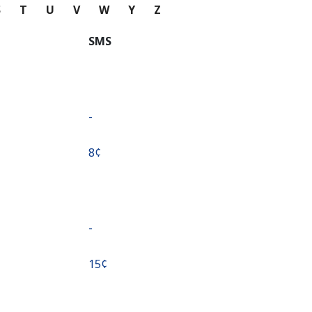
S
T
U
V
W
Y
Z
SMS
-
⁦8¢⁩
-
⁦15¢⁩