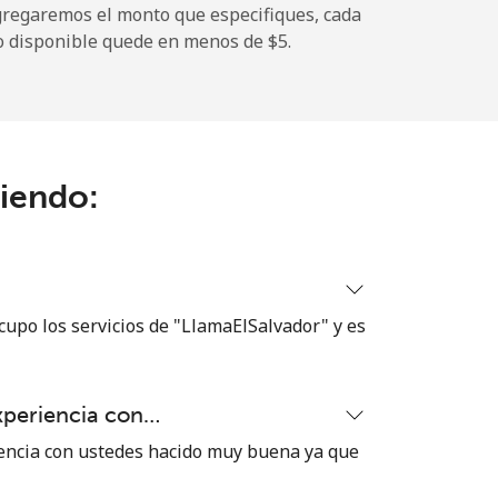
gregaremos el monto que especifiques, cada
o disponible quede en menos de ⁦$5⁩.
-
-
ciendo:
-
-
cupo los servicios de "LlamaElSalvador" y es
xperiencia con…
-
encia con ustedes hacido muy buena ya que
⁦6¢⁩