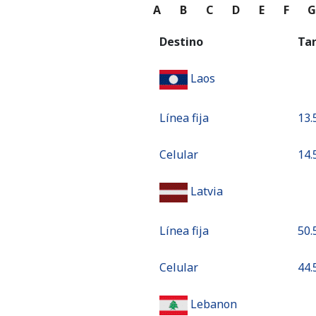
A
B
C
D
E
F
Destino
Ta
Laos
Línea fija
⁦13.
Celular
⁦14.
Latvia
Línea fija
⁦50.
Celular
⁦44.
Lebanon