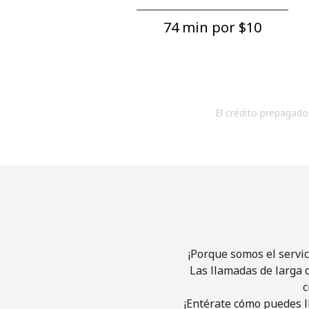
74 min por ⁦$10⁩
El crédito prepagado 
¡Porque somos el servic
Las llamadas de larga d
c
¡Entérate cómo puedes l