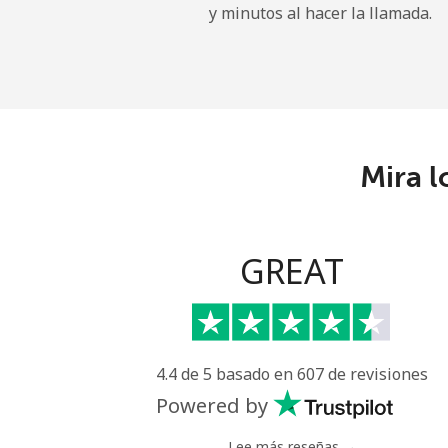
y minutos al hacer la llamada.
Libya
Línea fija
⁦37.
Celular
⁦39.
Mira l
Liechtenstein
Línea fija
⁦14.
GREAT
Celular
⁦13.
Lithuania
4.4 de 5 basado en 607 de revisiones
Línea fija
⁦4.9¢
Powered by
Celular
⁦5.9¢
Lee más reseñas →