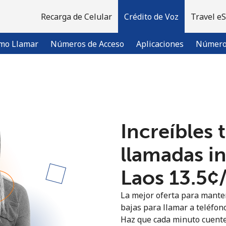
Recarga de Celular
Crédito de Voz
Travel e
mo Llamar
Números de Acceso
Aplicaciones
Número 
¡Bienvenido!
Increíbles 
¿Ya tienes una cuenta?
Inicia sesión →
llamadas i
Regístrate con
Laos ⁦13.5¢
La mejor oferta para manten
bajas para llamar a teléfono
Haz que cada minuto cuente