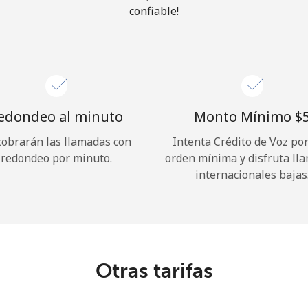
confiable!
¡Hola!
Inicia sesión o
REGÍSTRATE →
edondeo al minuto
Monto Mínimo ⁦$5
cobrarán las llamadas con
Intenta Crédito de Voz po
redondeo por minuto.
orden mínima y disfruta ll
internacionales bajas
¿Olvidaste tu contraseña? →
Iniciar Sesión
Otras tarifas