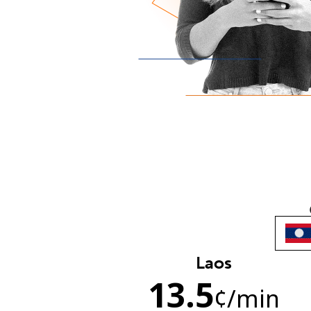
Laos
13.5
¢
/min