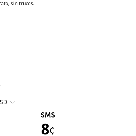
ato, sin trucos.
?
SD
SMS
8
¢