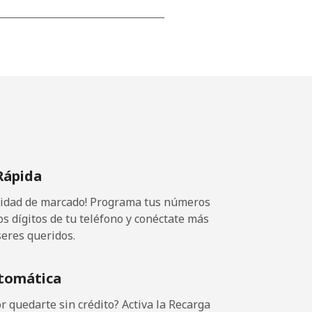
-
-
-
Rápida
⁦7¢⁩
ocidad de marcado! Programa tus números
os dígitos de tu teléfono y conéctate más
seres queridos.
-
tomática
-
 quedarte sin crédito? Activa la Recarga