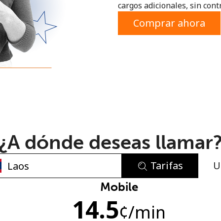
cargos adicionales, sin contr
o
Comprar ahora
¿A dónde deseas llamar
Tarifas
U
No se ha creado una contraseña
Mobile
14.5
Mínimo 8 caracteres
¢
/min
Una letra mayúscula y una minúscula