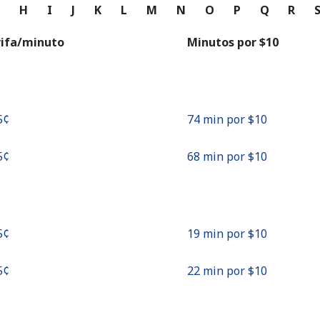
o
G
H
I
J
K
L
M
N
O
P
Q
R
Continuar con
rifa/minuto
Minutos por ⁦$10⁩
5¢⁩
74 min por ⁦$10⁩
5¢⁩
68 min por ⁦$10⁩
5¢⁩
19 min por ⁦$10⁩
5¢⁩
22 min por ⁦$10⁩