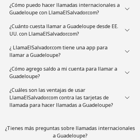
¿Cómo puedo hacer llamadas internacionales a
Guatemala
Guadeloupe con LlamaElSalvador.com?
¿Cuánto cuesta llamar a Guadeloupe desde EE.
Línea fija
⁦19.9¢⁩
50 min por
-
UU. con LlamaElSalvador.com?
⁦$10⁩
¿ LlamaElSalvador.com tiene una app para
Celular
⁦20.9¢⁩
47 min por
⁦11¢⁩
llamar a Guadeloupe?
⁦$10⁩
¿Cómo agrego saldo a mi cuenta para llamar a
Guinea
Guadeloupe?
¿Cuáles son las ventajas de usar
Línea fija
⁦64.9¢⁩
15 min por
-
⁦$10⁩
LlamaElSalvador.com contra las tarjetas de
llamada para hacer llamadas a Guadeloupe?
Celular
⁦53.5¢⁩
18 min por
⁦32¢⁩
⁦$10⁩
¿Tienes más preguntas sobre llamadas internacionales
Guinea Bissau
a Guadeloupe?