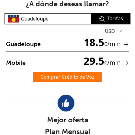
¿A dónde deseas llamar?
Tarifas
USD
18.5
¢
/min
Guadeloupe
No se ha creado una contraseña
29.5
Mínimo 8 caracteres
¢
/min
Mobile
Una letra mayúscula y una minúscula
Un número
Comprar Crédito de Voz
Un caracter especial
Mejor oferta
Mantente en contacto para recibir nuestras mejores
Plan Mensual
ofertas.