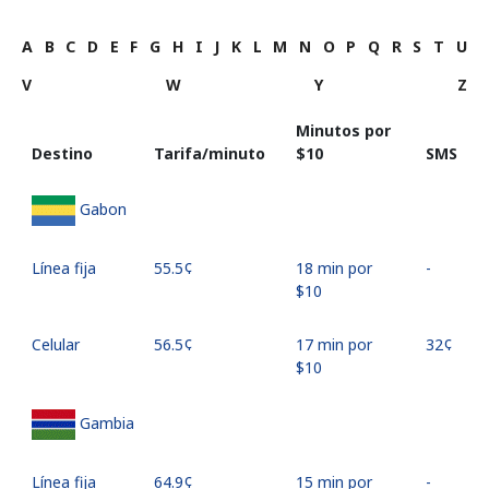
A
B
C
D
E
F
G
H
I
J
K
L
M
N
O
P
Q
R
S
T
U
V
W
Y
Z
Minutos por
Destino
Tarifa/minuto
⁦$10⁩
SMS
Gabon
Línea fija
⁦55.5¢⁩
18 min por
-
⁦$10⁩
Celular
⁦56.5¢⁩
17 min por
⁦32¢⁩
⁦$10⁩
Gambia
Línea fija
⁦64.9¢⁩
15 min por
-