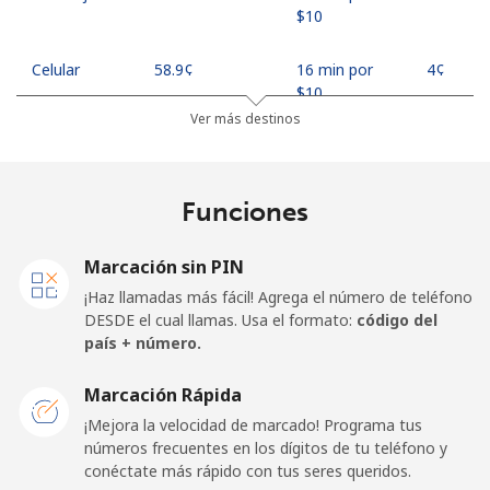
⁦$10⁩
Celular
⁦58.9¢⁩
16 min por
⁦4¢⁩
⁦$10⁩
Ver más destinos
Georgia
Funciones
Línea fija
⁦32.5¢⁩
30 min por
-
⁦$10⁩
Marcación sin PIN
Celular
⁦37.9¢⁩
26 min por
⁦16¢⁩
¡Haz llamadas más fácil! Agrega el número de teléfono
⁦$10⁩
DESDE el cual llamas. Usa el formato:
código del
país + número.
Germany
Marcación Rápida
Línea fija
⁦1.5¢⁩
665 min por
-
¡Mejora la velocidad de marcado! Programa tus
⁦$10⁩
números frecuentes en los dígitos de tu teléfono y
conéctate más rápido con tus seres queridos.