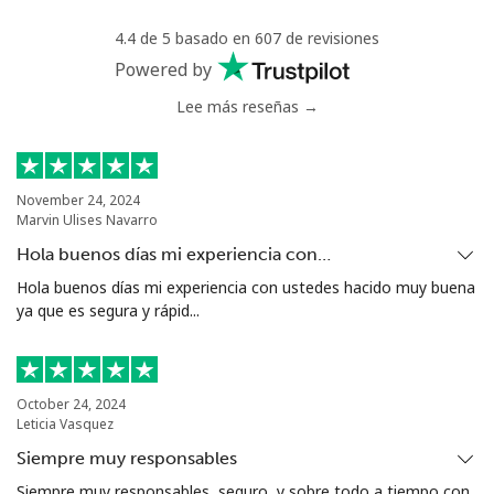
Greece
4.4 de 5 basado en 607 de revisiones
Powered by
Línea fija
⁦1.5¢⁩
665 min por
-
Lee más reseñas →
⁦$10⁩
Celular
⁦1.6¢⁩
625 min por
⁦8¢⁩
⁦$10⁩
November 24, 2024
Marvin Ulises Navarro
Greenland
Hola buenos días mi experiencia con…
Hola buenos días mi experiencia con ustedes hacido muy buena
Línea fija
⁦10.5¢⁩
95 min por
-
ya que es segura y rápid...
⁦$10⁩
Celular
⁦10.9¢⁩
91 min por
⁦5¢⁩
⁦$10⁩
October 24, 2024
Leticia Vasquez
Grenada
Siempre muy responsables
Siempre muy responsables, seguro, y sobre todo a tiempo con