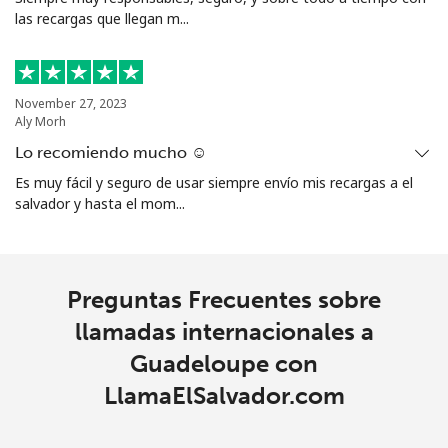
las recargas que llegan m...
Línea fija
⁦16.9¢⁩
59 min por
-
⁦$10⁩
Celular
⁦31.5¢⁩
31 min por
⁦9¢⁩
November 27, 2023
⁦$10⁩
Aly Morh
Lo recomiendo mucho ☺️
Guadeloupe
Es muy fácil y seguro de usar siempre envío mis recargas a el
salvador y hasta el mom...
Línea fija
⁦18.5¢⁩
54 min por
-
⁦$10⁩
Celular
⁦29.5¢⁩
33 min por
-
Preguntas Frecuentes sobre
⁦$10⁩
llamadas internacionales a
Guadeloupe con
Guam
LlamaElSalvador.com
All country
⁦4.5¢⁩
222 min por
⁦8¢⁩
⁦$10⁩