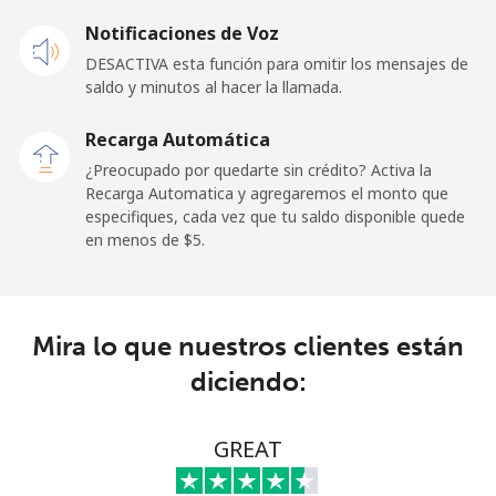
Celular
⁦1.5¢⁩
665 min por
⁦11¢⁩
Notificaciones de Voz
⁦$10⁩
DESACTIVA esta función para omitir los mensajes de
saldo y minutos al hacer la llamada.
Ghana
Recarga Automática
Línea fija
⁦33.9¢⁩
29 min por
-
¿Preocupado por quedarte sin crédito? Activa la
⁦$10⁩
Recarga Automatica y agregaremos el monto que
especifiques, cada vez que tu saldo disponible quede
Celular
⁦27.5¢⁩
36 min por
-
en menos de ⁦$5⁩.
⁦$10⁩
Gibraltar
Mira lo que nuestros clientes están
Línea fija
⁦9.9¢⁩
101 min por
-
diciendo:
⁦$10⁩
Celular
⁦21.5¢⁩
46 min por
-
GREAT
⁦$10⁩