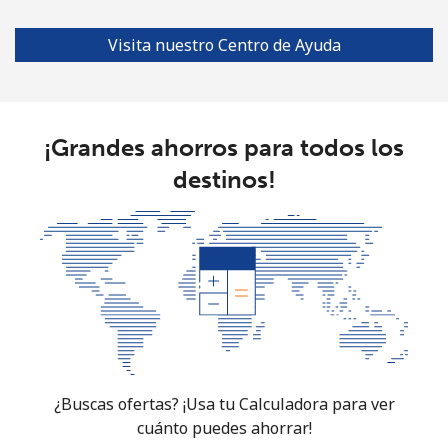
Línea fija
⁦76.9¢⁩
13 min por
-
Visita nuestro Centro de Ayuda
⁦$10⁩
Celular
⁦80.9¢⁩
12 min por
-
⁦$10⁩
¡Grandes ahorros para todos los
destinos!
Guyana
Línea fija
⁦29.5¢⁩
33 min por
-
⁦$10⁩
Celular
⁦35.9¢⁩
27 min por
⁦5¢⁩
⁦$10⁩
Mobile -
⁦26.9¢⁩
37 min por
⁦5¢⁩
Digicel
⁦$10⁩
¿Buscas ofertas? ¡Usa tu Calculadora para ver
cuánto puedes ahorrar!