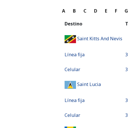
A
B
C
D
E
F
Destino
T
Saint Kitts And Nevis
Línea fija
⁦
Celular
⁦
Saint Lucia
Línea fija
⁦
Celular
⁦