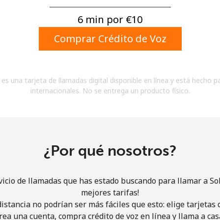
Un número
Un caracter especial
6 min por ⁦€10⁩
Comprar Crédito de Voz
es una tarjeta de llamadas digital disponible en línea y está hecho p
internacionales. No se entrega un producto físico.
Mantente en contacto para recibir nuestras mejores
ofertas.
Al abrir una cuenta en este sitio web, estoy de
acuerdo con estos
Términos y condiciones.
¿Por qué nosotros?
Únete
vicio de llamadas que has estado buscando para llamar a So
mejores tarifas!
istancia no podrían ser más fáciles que esto: elige tarjeta
rea una cuenta, compra crédito de voz en línea y llama a cas