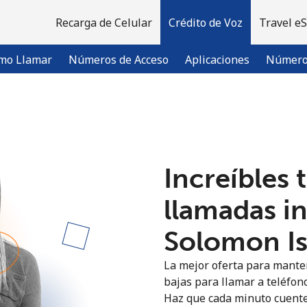
Recarga de Celular
Crédito de Voz
Travel e
mo Llamar
Números de Acceso
Aplicaciones
Número 
¡Bienvenido!
Increíbles 
¿Ya tienes una cuenta?
Inicia sesión →
llamadas i
Regístrate con
Solomon Isl
La mejor oferta para manten
bajas para llamar a teléfon
Haz que cada minuto cuente