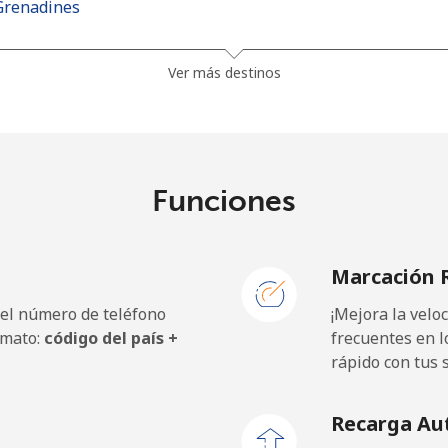
Grenadines
27.5¢⁩
36 min por ⁦€10⁩
Ver más destinos
30.5¢⁩
32 min por ⁦€10⁩
Funciones
115.5¢⁩
8 min por ⁦€10⁩
Marcación 
121.5¢⁩
8 min por ⁦€10⁩
 el número de teléfono
¡Mejora la vel
rmato:
código del país +
frecuentes en l
rápido con tus 
21.9¢⁩
45 min por ⁦€10⁩
Recarga Au
20.9¢⁩
47 min por ⁦€10⁩