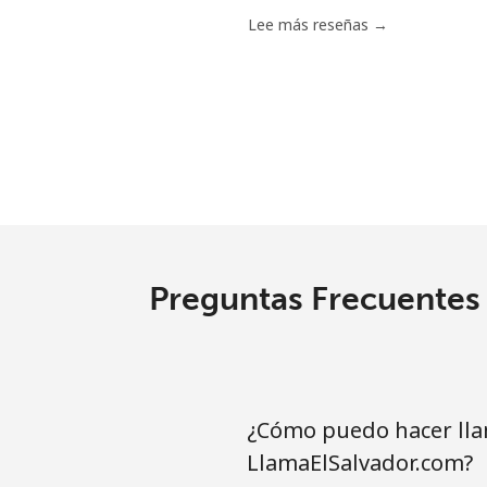
Serbia
Lee más reseñas →
Línea fija
⁦
Celular
⁦
Seychelles
Línea fija
⁦
Preguntas Frecuentes 
Celular
⁦
Sierra Leone
¿Cómo puedo hacer lla
Celular
⁦
LlamaElSalvador.com?
Singapore