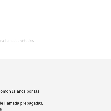
ara llamadas virtuales
lomon Islands por las
s de llamada prepagadas,
a.