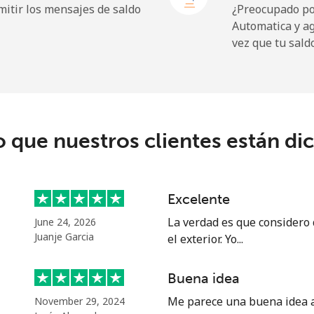
itir los mensajes de saldo
¿Preocupado por
Automatica y a
vez que tu sald
194.5¢⁩
5 min por ⁦€10⁩
o que nuestros clientes están di
13.9¢⁩
71 min por ⁦€10⁩
20.9¢⁩
47 min por ⁦€10⁩
Excelente
La verdad es que considero
June 24, 2026
Juanje Garcia
el exterior. Yo...
42.5¢⁩
23 min por ⁦€10⁩
Buena idea
36.9¢⁩
27 min por ⁦€10⁩
Me parece una buena idea al
November 29, 2024