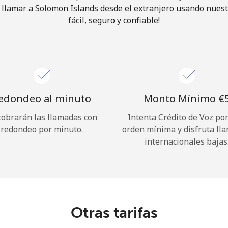
llamar a Solomon Islands desde el extranjero usando nuest
fácil, seguro y confiable!
¡Hola!
Inicia sesión o
REGÍSTRATE →
edondeo al minuto
Monto Mínimo ⁦€5
cobrarán las llamadas con
Intenta Crédito de Voz po
redondeo por minuto.
orden mínima y disfruta ll
internacionales bajas
¿Olvidaste tu contraseña? →
Iniciar Sesión
Otras tarifas