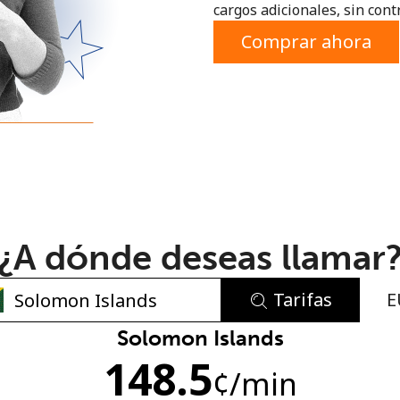
cargos adicionales, sin contr
o
Comprar ahora
¿A dónde deseas llamar
Tarifas
E
No se ha creado una contraseña
Solomon Islands
148.5
Mínimo 8 caracteres
¢
/min
Una letra mayúscula y una minúscula