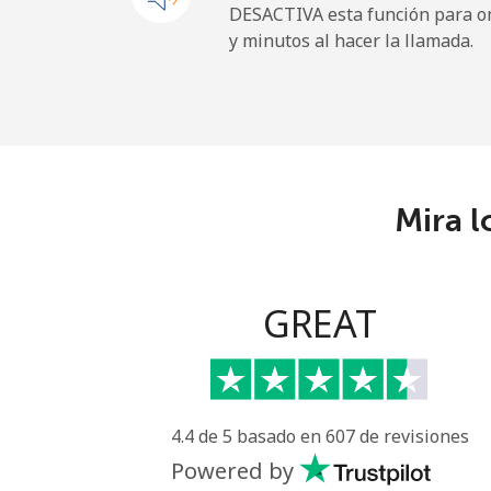
DESACTIVA esta función para om
y minutos al hacer la llamada.
Sao Tome And Principe
All country
⁦
Saudi Arabia
Mira l
Línea fija
⁦
Celular
⁦
GREAT
Senegal
Línea fija
⁦
4.4 de 5 basado en 607 de revisiones
Celular
⁦
Powered by