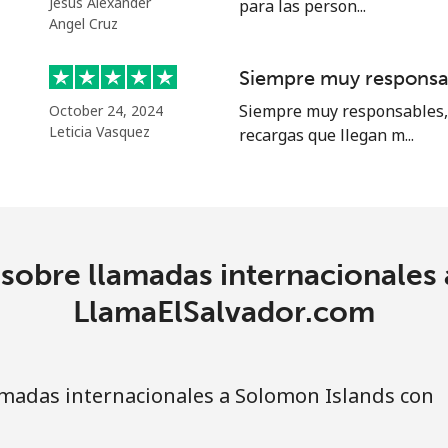
Jesús Alexander
para las person...
Angel Cruz
21.9¢⁩
45 min por ⁦€10⁩
Siempre muy responsa
Siempre muy responsables, 
October 24, 2024
53.5¢⁩
18 min por ⁦€10⁩
Leticia Vasquez
recargas que llegan m...
80.9¢⁩
12 min por ⁦€10⁩
sobre llamadas internacionales
78.9¢⁩
12 min por ⁦€10⁩
LlamaElSalvador.com
madas internacionales a Solomon Islands con
55.9¢⁩
17 min por ⁦€10⁩