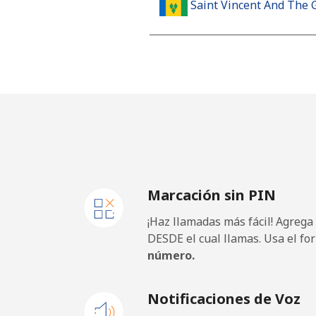
Saint Vincent And The 
Línea fija
⁦
Celular
⁦
Samoa
Línea fija
⁦
Marcación sin PIN
Celular
⁦
¡Haz llamadas más fácil! Agrega
San Marino
DESDE el cual llamas. Usa el fo
número.
Línea fija
⁦
Notificaciones de Voz
Celular
⁦