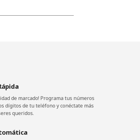
-
-
-
Rápida
⁦23¢⁩
ocidad de marcado! Programa tus números
os dígitos de tu teléfono y conéctate más
seres queridos.
-
tomática
-