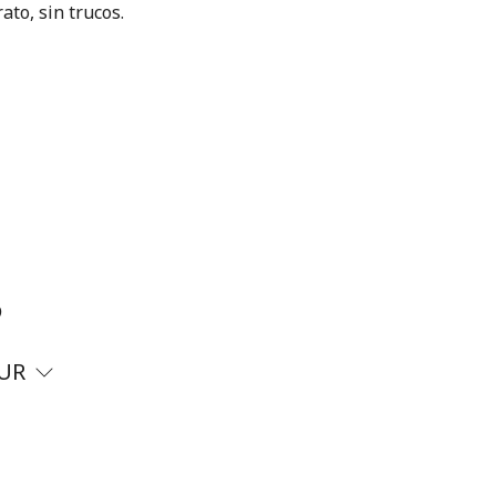
ato, sin trucos.
?
UR