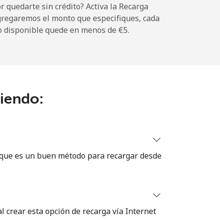
 quedarte sin crédito? Activa la Recarga
gregaremos el monto que especifiques, cada
o disponible quede en menos de ⁦€5⁩.
-
ciendo:
-
-
 que es un buen método para recargar desde
-
⁦24¢⁩
 crear esta opción de recarga vía Internet