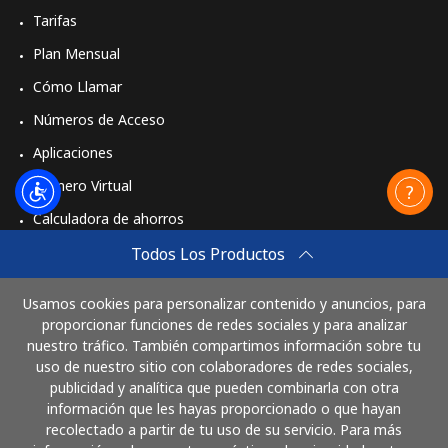
Tarifas
Plan Mensual
Cómo Llamar
Números de Acceso
Aplicaciones
Número Virtual
Calculadora de ahorros
Travel eSIM
Todos Los Productos
Comprar
Usamos cookies para personalizar contenido y anuncios, para
Cómo funciona
proporcionar funciones de redes sociales y para analizar
nuestro tráfico. También compartimos información sobre tu
uso de nuestro sitio con colaboradores de redes sociales,
publicidad y analítica que pueden combinarla con otra
Paga con
información que les hayas proporcionado o que hayan
recolectado a partir de tu uso de su servicio. Para más