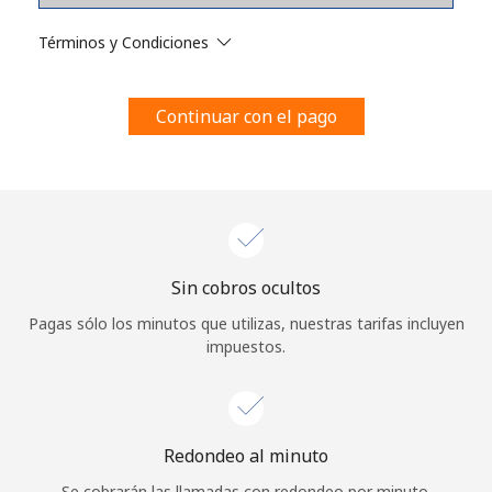
Al abrir una cuenta en este sitio web, estoy de acuerdo con
estos
Términos y condiciones.
Términos y Condiciones
Únete
Continuar con el pago
¡Hola!
Sin cobros ocultos
Inicia sesión o
REGÍSTRATE →
Pagas sólo los minutos que utilizas, nuestras tarifas incluyen
impuestos.
Redondeo al minuto
¿Olvidaste tu contraseña? →
Se cobrarán las llamadas con redondeo por minuto.