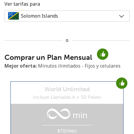
Ver tarifas para
o
No se ha creado una contraseña
Comprar un Plan Mensual
Mínimo 8 caracteres
Una letra mayúscula y una minúscula
Mejor oferta:
Minutos ilimitados - Fijos y celulares
Un número
Un caracter especial
World Unlimited
Incluye Llamadas A + 50 Países
min
Mantente en contacto para recibir nuestras mejores
ofertas.
$10/mes