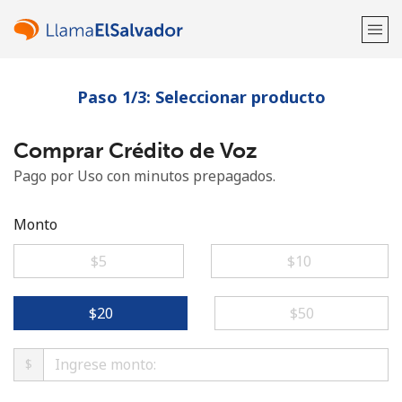
Paso 1/3: Seleccionar producto
¡Bienvenido!
Comprar Crédito de Voz
¿Ya tienes una cuenta?
Inicia sesión →
Pago por Uso con minutos prepagados.
Regístrate con
Monto
⁦$5⁩
⁦$10⁩
o
⁦$20⁩
⁦$50⁩
$