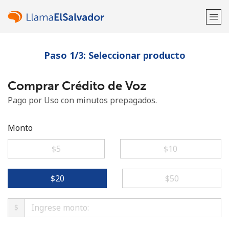
Paso 1/3: Seleccionar producto
¡Bienvenido!
Comprar Crédito de Voz
¿Ya tienes una cuenta?
Inicia sesión →
Pago por Uso con minutos prepagados.
Regístrate con
Monto
⁦$5⁩
⁦$10⁩
o
⁦$20⁩
⁦$50⁩
$