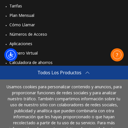
Tarifas
Plan Mensual
Cómo Llamar
Números de Acceso
Aplicaciones
Número Virtual
Calculadora de ahorros
Travel eSIM
Todos Los Productos
Comprar
Usamos cookies para personalizar contenido y anuncios, para
Cómo funciona
proporcionar funciones de redes sociales y para analizar
nuestro tráfico. También compartimos información sobre tu
uso de nuestro sitio con colaboradores de redes sociales,
publicidad y analítica que pueden combinarla con otra
Paga con
información que les hayas proporcionado o que hayan
recolectado a partir de tu uso de su servicio. Para más