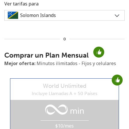
Ver tarifas para
o
No se ha creado una contraseña
Comprar un Plan Mensual
Mínimo 8 caracteres
Una letra mayúscula y una minúscula
Mejor oferta:
Minutos ilimitados - Fijos y celulares
Un número
Un caracter especial
World Unlimited
Incluye Llamadas A + 50 Países
min
Mantente en contacto para recibir nuestras mejores
ofertas.
$10/mes