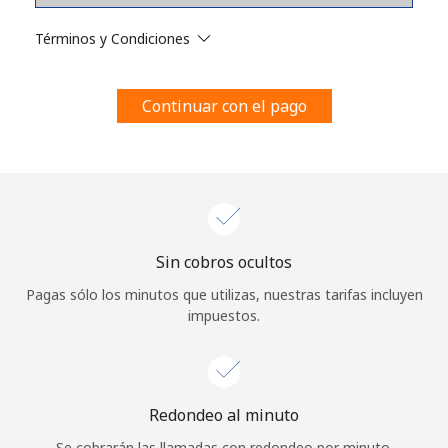
Al abrir una cuenta en este sitio web, estoy de acuerdo con
estos
Términos y condiciones.
Términos y Condiciones
Únete
Continuar con el pago
¡Hola!
Sin cobros ocultos
Inicia sesión o
REGÍSTRATE →
Pagas sólo los minutos que utilizas, nuestras tarifas incluyen
impuestos.
Redondeo al minuto
¿Olvidaste tu contraseña? →
Se cobrarán las llamadas con redondeo por minuto.