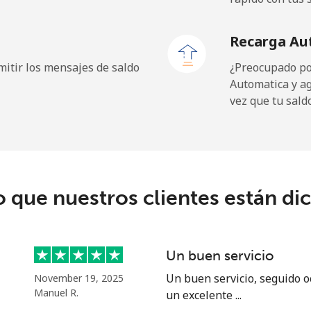
⁦27.9p⁩
35 min por ⁦£10⁩
Recarga Au
⁦22.5p⁩
44 min por ⁦£10⁩
itir los mensajes de saldo
¿Preocupado por
Automatica y a
vez que tu sald
⁦7.9p⁩
126 min por ⁦£10⁩
⁦17.9p⁩
55 min por ⁦£10⁩
o que nuestros clientes están di
⁦1.5p⁩
665 min por ⁦£10⁩
Un buen servicio
⁦1.5p⁩
665 min por ⁦£10⁩
Un buen servicio, seguido o
November 19, 2025
Manuel R.
un excelente ...