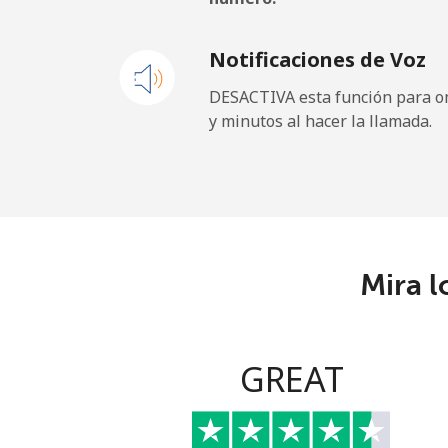
Línea fija
Notificaciones de Voz
Celular
DESACTIVA esta función para om
y minutos al hacer la llamada.
Gibraltar
Línea fija
Celular
Mira l
Greece
Línea fija
GREAT
Celular
Greenland