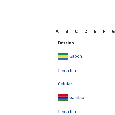
A
B
C
D
E
F
Destino
Gabon
Línea fija
Celular
Gambia
Línea fija