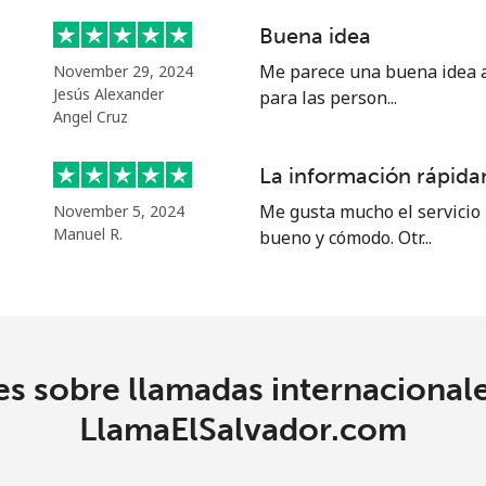
Buena idea
⁦7.9p⁩
126 min por ⁦£10⁩
Me parece una buena idea al
November 29, 2024
Jesús Alexander
para las person...
⁦8.9p⁩
112 min por ⁦£10⁩
Angel Cruz
La información rápidam
Me gusta mucho el servicio 
November 5, 2024
⁦12.9p⁩
77 min por ⁦£10⁩
Manuel R.
bueno y cómodo. Otr...
⁦25.9p⁩
38 min por ⁦£10⁩
es sobre llamadas internacional
⁦14.5p⁩
68 min por ⁦£10⁩
LlamaElSalvador.com
⁦23.9p⁩
41 min por ⁦£10⁩