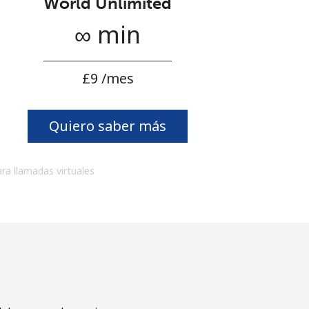
World Unlimited
∞ min
⁦£9⁩ /mes
Quiero saber más
ara llamadas virtuales