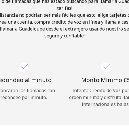
cio de llamadas que has estado buscando para llamar a Gua
tarifas!
istancia no podrían ser más fáciles que esto: elige tarjeta
¡Hola!
rea una cuenta, compra crédito de voz en línea y llama a cas
llamar a Guadeloupe desde el extranjero usando nuestro serv
Inicia sesión o
REGÍSTRATE →
seguro y confiable!
edondeo al minuto
Monto Mínimo ⁦£5
cobrarán las llamadas con
Intenta Crédito de Voz po
¿Olvidaste tu contraseña? →
redondeo por minuto.
orden mínima y disfruta ll
internacionales bajas
Iniciar Sesión