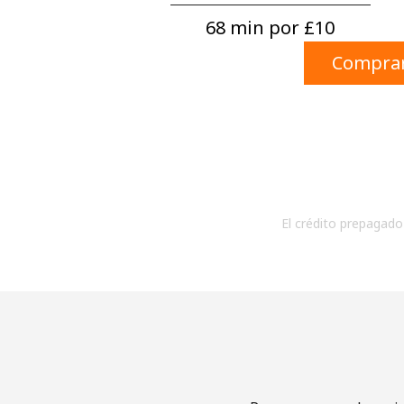
68 min por ⁦£10⁩
Comprar
El crédito prepagado 