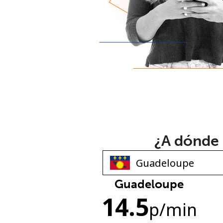
¿A dónde 
Guadeloupe
14.5
p
/min