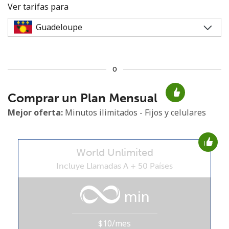
Ver tarifas para
o
No se ha creado una contraseña
Comprar un Plan Mensual
Mínimo 8 caracteres
Una letra mayúscula y una minúscula
Mejor oferta:
Minutos ilimitados - Fijos y celulares
Un número
Un caracter especial
World Unlimited
Incluye Llamadas A + 50 Países
min
Mantente en contacto para recibir nuestras mejores
ofertas.
$10/mes