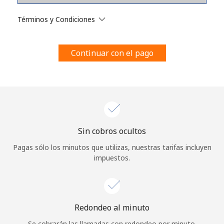
Al abrir una cuenta en este sitio web, estoy de acuerdo con
estos
Términos y condiciones.
Términos y Condiciones
Únete
Continuar con el pago
¡Hola!
Sin cobros ocultos
Inicia sesión o
REGÍSTRATE →
Pagas sólo los minutos que utilizas, nuestras tarifas incluyen
impuestos.
Redondeo al minuto
¿Olvidaste tu contraseña? →
Se cobrarán las llamadas con redondeo por minuto.