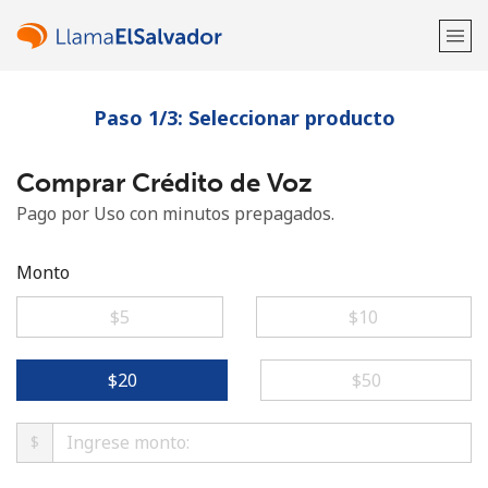
Paso 1/3: Seleccionar producto
¡Bienvenido!
Comprar Crédito de Voz
¿Ya tienes una cuenta?
Inicia sesión →
Pago por Uso con minutos prepagados.
Regístrate con
Monto
⁦$5⁩
⁦$10⁩
o
⁦$20⁩
⁦$50⁩
$