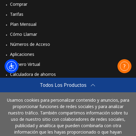
Comprar
Tarifas
Plan Mensual
Cómo Llamar
Números de Acceso
Aplicaciones
Número Virtual
Calculadora de ahorros
Travel eSIM
Todos Los Productos
Comprar
Usamos cookies para personalizar contenido y anuncios, para
Cómo funciona
proporcionar funciones de redes sociales y para analizar
nuestro tráfico. También compartimos información sobre tu
uso de nuestro sitio con colaboradores de redes sociales,
publicidad y analítica que pueden combinarla con otra
Paga con
información que les hayas proporcionado o que hayan