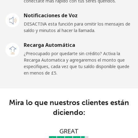
conéctate más rápido con tus seres queridos.
Celular
⁦1.5p⁩
665 min por
⁦9p⁩
Notificaciones de Voz
⁦£10⁩
DESACTIVA esta función para omitir los mensajes de
saldo y minutos al hacer la llamada.
Ghana
Recarga Automática
Línea fija
⁦27.9p⁩
35 min por
-
¿Preocupado por quedarte sin crédito? Activa la
⁦£10⁩
Recarga Automatica y agregaremos el monto que
especifiques, cada vez que tu saldo disponible quede
Celular
⁦22.5p⁩
44 min por
-
en menos de ⁦£5⁩.
⁦£10⁩
Gibraltar
Mira lo que nuestros clientes están
Línea fija
⁦7.9p⁩
126 min por
-
diciendo:
⁦£10⁩
Celular
⁦17.9p⁩
55 min por
-
GREAT
⁦£10⁩