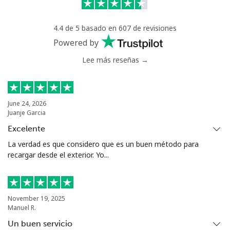
Greece
4.4 de 5 basado en 607 de revisiones
Powered by
Línea fija
⁦1.5p⁩
665 min por
-
Lee más reseñas →
⁦£10⁩
Celular
⁦1.5p⁩
665 min por
⁦7p⁩
⁦£10⁩
June 24, 2026
Juanje Garcia
Greenland
Excelente
La verdad es que considero que es un buen método para
Línea fija
⁦7.9p⁩
126 min por
-
recargar desde el exterior. Yo...
⁦£10⁩
Celular
⁦8.9p⁩
112 min por
⁦4p⁩
⁦£10⁩
November 19, 2025
Manuel R.
Grenada
Un buen servicio