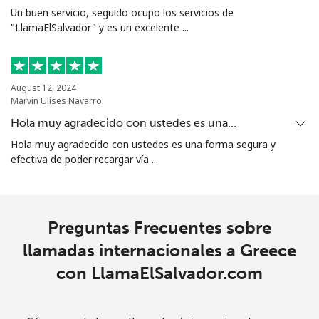
Un buen servicio, seguido ocupo los servicios de
"LlamaElSalvador" y es un excelente ...
Línea fija
⁦12.9p⁩
77 min por
-
⁦£10⁩
Celular
⁦25.9p⁩
38 min por
⁦7p⁩
August 12, 2024
⁦£10⁩
Marvin Ulises Navarro
Hola muy agradecido con ustedes es una…
Guadeloupe
Hola muy agradecido con ustedes es una forma segura y
efectiva de poder recargar vía ...
Línea fija
⁦14.5p⁩
68 min por
-
⁦£10⁩
Celular
⁦23.9p⁩
41 min por
-
Preguntas Frecuentes sobre
⁦£10⁩
llamadas internacionales a Greece
con LlamaElSalvador.com
Guam
All country
⁦3.5p⁩
285 min por
⁦7p⁩