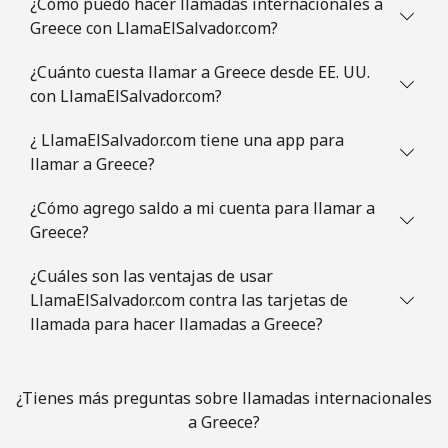
¿Cómo puedo hacer llamadas internacionales a
⁦£10⁩
Greece con LlamaElSalvador.com?
Guatemala
¿Cuánto cuesta llamar a Greece desde EE. UU.
con LlamaElSalvador.com?
Línea fija
⁦16.5p⁩
60 min por
-
⁦£10⁩
¿ LlamaElSalvador.com tiene una app para
llamar a Greece?
Celular
⁦16.9p⁩
59 min por
⁦9p⁩
⁦£10⁩
¿Cómo agrego saldo a mi cuenta para llamar a
Greece?
Guinea
¿Cuáles son las ventajas de usar
LlamaElSalvador.com contra las tarjetas de
Línea fija
⁦53.5p⁩
18 min por
-
llamada para hacer llamadas a Greece?
⁦£10⁩
Celular
⁦43.9p⁩
22 min por
⁦25p⁩
¿Tienes más preguntas sobre llamadas internacionales
⁦£10⁩
a Greece?