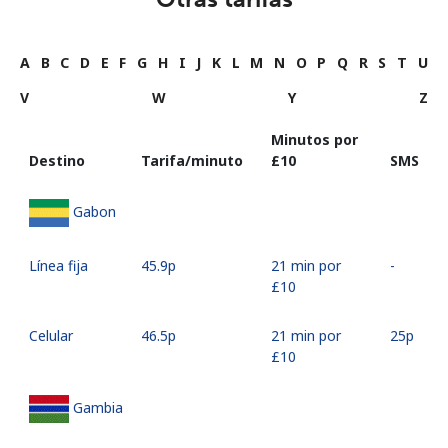
A
B
C
D
E
F
G
H
I
J
K
L
M
N
O
P
Q
R
S
T
U
V
W
Y
Z
Minutos por
Destino
Tarifa/minuto
⁦£10⁩
SMS
Gabon
Línea fija
⁦45.9p⁩
21 min por
-
⁦£10⁩
Celular
⁦46.5p⁩
21 min por
⁦25p⁩
⁦£10⁩
Gambia