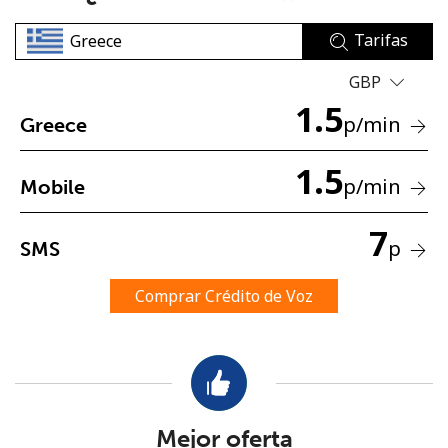
Tarifas
GBP
1.5
p
/min
Greece
No se ha creado una contraseña
1.5
p
/min
Mobile
Mínimo 8 caracteres
Una letra mayúscula y una minúscula
7
Un número
p
SMS
Un caracter especial
Comprar Crédito de Voz
Mantente en contacto para recibir nuestras mejores
ofertas.
Mejor oferta