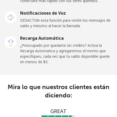
conéctate más rápido con tus seres queridos.
Celular
⁦1.8c⁩
555 min por
⁦17c⁩
Notificaciones de Voz
⁦$10⁩
DESACTIVA esta función para omitir los mensajes de
saldo y minutos al hacer la llamada.
Ghana
Recarga Automática
Línea fija
⁦49.9c⁩
20 min por
-
¿Preocupado por quedarte sin crédito? Activa la
⁦$10⁩
Recarga Automatica y agregaremos el monto que
especifiques, cada vez que tu saldo disponible quede
Celular
⁦37.9c⁩
26 min por
-
en menos de ⁦$5⁩.
⁦$10⁩
Gibraltar
Mira lo que nuestros clientes están
Línea fija
⁦13.9c⁩
71 min por
-
diciendo:
⁦$10⁩
Celular
⁦29.9c⁩
33 min por
-
GREAT
⁦$10⁩