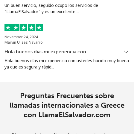
Un buen servicio, seguido ocupo los servicios de
"LlamaElSalvador" y es un excelente ...
Línea fija
⁦23.5c⁩
42 min por
-
⁦$10⁩
Celular
⁦43.9c⁩
22 min por
⁦14c⁩
November 24, 2024
⁦$10⁩
Marvin Ulises Navarro
Hola buenos días mi experiencia con…
Guadeloupe
Hola buenos días mi experiencia con ustedes hacido muy buena
ya que es segura y rápid...
Línea fija
⁦25.5c⁩
39 min por
-
⁦$10⁩
Celular
⁦40.9c⁩
24 min por
-
Preguntas Frecuentes sobre
⁦$10⁩
llamadas internacionales a Greece
con LlamaElSalvador.com
Guam
All country
⁦5.5c⁩
181 min por
⁦13c⁩