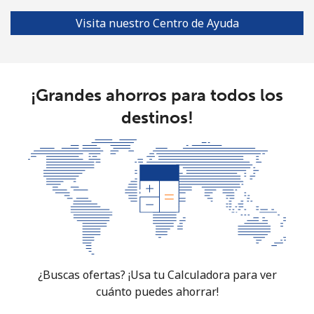
Guinea Bissau
Visita nuestro Centro de Ayuda
Línea fija
⁦113.9c⁩
8 min por ⁦$10⁩
-
Celular
⁦119.9c⁩
8 min por ⁦$10⁩
-
¡Grandes ahorros para todos los
Guyana
destinos!
Línea fija
⁦41.5c⁩
24 min por
-
⁦$10⁩
Celular
⁦52.9c⁩
18 min por
⁦8c⁩
⁦$10⁩
Mobile -
⁦37.5c⁩
26 min por
⁦8c⁩
Digicel
⁦$10⁩
¿Buscas ofertas? ¡Usa tu Calculadora para ver
cuánto puedes ahorrar!