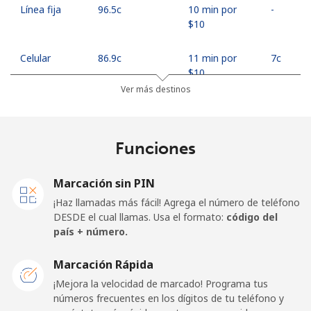
Línea fija
⁦96.5c⁩
10 min por
-
⁦$10⁩
Celular
⁦86.9c⁩
11 min por
⁦7c⁩
⁦$10⁩
Ver más destinos
Georgia
Funciones
Línea fija
⁦45.5c⁩
21 min por
-
⁦$10⁩
Marcación sin PIN
Celular
⁦56.5c⁩
17 min por
⁦25c⁩
¡Haz llamadas más fácil! Agrega el número de teléfono
⁦$10⁩
DESDE el cual llamas. Usa el formato:
código del
país + número.
Germany
Marcación Rápida
Línea fija
⁦1.5c⁩
665 min por
-
¡Mejora la velocidad de marcado! Programa tus
⁦$10⁩
números frecuentes en los dígitos de tu teléfono y