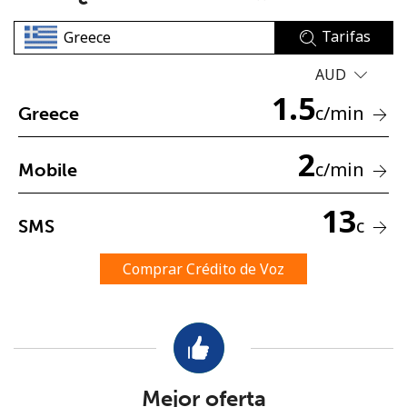
Tarifas
AUD
1.5
c
/min
Greece
No se ha creado una contraseña
2
c
/min
Mobile
Mínimo 8 caracteres
Una letra mayúscula y una minúscula
13
Un número
c
SMS
Un caracter especial
Comprar Crédito de Voz
Mantente en contacto para recibir nuestras mejores
ofertas.
Mejor oferta