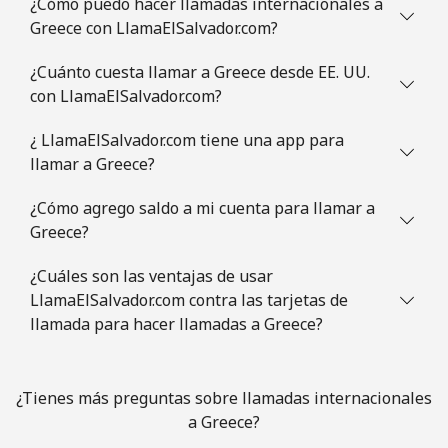
¿Cómo puedo hacer llamadas internacionales a
⁦$10⁩
Greece con LlamaElSalvador.com?
Guatemala
¿Cuánto cuesta llamar a Greece desde EE. UU.
con LlamaElSalvador.com?
Línea fija
⁦27.9c⁩
35 min por
-
⁦$10⁩
¿ LlamaElSalvador.com tiene una app para
llamar a Greece?
Celular
⁦28.9c⁩
34 min por
⁦17c⁩
⁦$10⁩
¿Cómo agrego saldo a mi cuenta para llamar a
Greece?
Guinea
¿Cuáles son las ventajas de usar
LlamaElSalvador.com contra las tarjetas de
Línea fija
⁦96.5c⁩
10 min por
-
llamada para hacer llamadas a Greece?
⁦$10⁩
Celular
⁦78.9c⁩
12 min por
⁦49c⁩
¿Tienes más preguntas sobre llamadas internacionales
⁦$10⁩
a Greece?