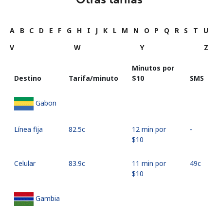
A
B
C
D
E
F
G
H
I
J
K
L
M
N
O
P
Q
R
S
T
U
V
W
Y
Z
Minutos por
Destino
Tarifa/minuto
⁦$10⁩
SMS
Gabon
Línea fija
⁦82.5c⁩
12 min por
-
⁦$10⁩
Celular
⁦83.9c⁩
11 min por
⁦49c⁩
⁦$10⁩
Gambia