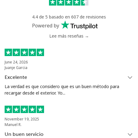
Greece
4.4 de 5 basado en 607 de revisiones
Powered by
Línea fija
⁦1.5c⁩
665 min por
-
Lee más reseñas →
⁦$10⁩
Celular
⁦2c⁩
500 min por
⁦13c⁩
⁦$10⁩
June 24, 2026
Juanje Garcia
Greenland
Excelente
La verdad es que considero que es un buen método para
Línea fija
⁦14.5c⁩
68 min por
-
recargar desde el exterior. Yo...
⁦$10⁩
Celular
⁦15.9c⁩
62 min por
⁦8c⁩
⁦$10⁩
November 19, 2025
Manuel R.
Grenada
Un buen servicio