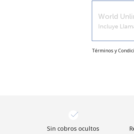
World Unli
Incluye Llam
Términos y Condi
Sin cobros ocultos
R