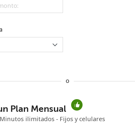
o
a
o
un Plan Mensual
No se ha creado una contraseña
Minutos ilimitados - Fijos y celulares
Mínimo 8 caracteres
Una letra mayúscula y una minúscula