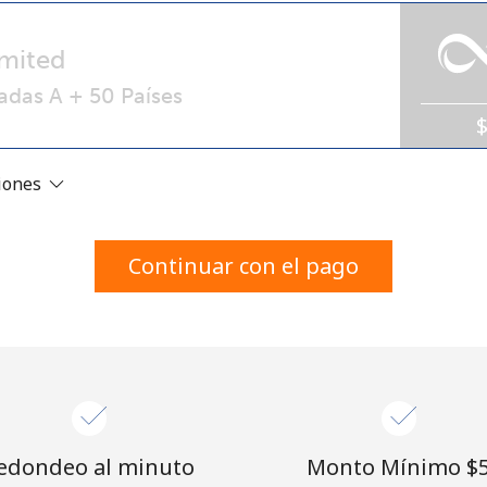
Un número
Un caracter especial
mited
adas A + 50 Países
ciones
Mantente en contacto para recibir nuestras mejores
ofertas.
Continuar con el pago
Al abrir una cuenta en este sitio web, estoy de
acuerdo con estos
Términos y condiciones.
Únete
edondeo al minuto
Monto Mínimo ⁦$5