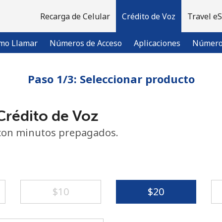
Recarga de Celular
Crédito de Voz
Travel e
mo Llamar
Números de Acceso
Aplicaciones
Número 
Paso 1/3: Seleccionar producto
¡Bienvenido!
rédito de Voz
¿Ya tienes una cuenta?
Inicia sesión →
con minutos prepagados.
Regístrate con
⁦$10⁩
⁦$20⁩