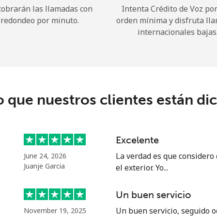
cobrarán las llamadas con
Intenta Crédito de Voz po
redondeo por minuto.
orden mínima y disfruta ll
¡Hola!
internacionales bajas
Inicia sesión o
REGÍSTRATE →
o que nuestros clientes están di
Excelente
¿Olvidaste tu contraseña? →
La verdad es que considero
June 24, 2026
Juanje Garcia
el exterior. Yo...
Iniciar Sesión
Un buen servicio
Un buen servicio, seguido o
November 19, 2025