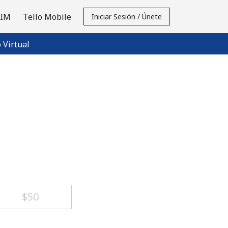
SIM
Tello Mobile
Iniciar Sesión / Únete
Virtual
⁦$50⁩