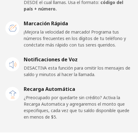
Celular
⁦34.5¢⁩
28 min por ⁦$10⁩
⁦11¢⁩
DESDE el cual llamas. Usa el formato:
código del
país + número.
France
Marcación Rápida
¡Mejora la velocidad de marcado! Programa tus
Línea fija
⁦1.5¢⁩
665 min por ⁦$10⁩
-
números frecuentes en los dígitos de tu teléfono y
conéctate más rápido con tus seres queridos.
Celular
⁦2.4¢⁩
416 min por ⁦$10⁩
-
Notificaciones de Voz
French Guiana
DESACTIVA esta función para omitir los mensajes de
saldo y minutos al hacer la llamada.
Línea fija
⁦4.9¢⁩
204 min por ⁦$10⁩
-
Recarga Automática
Celular
⁦30.9¢⁩
32 min por ⁦$10⁩
-
¿Preocupado por quedarte sin crédito? Activa la
Recarga Automatica y agregaremos el monto que
especifiques, cada vez que tu saldo disponible quede
French Polynesia
en menos de ⁦$5⁩.
Línea fija
⁦33.9¢⁩
29 min por ⁦$10⁩
-