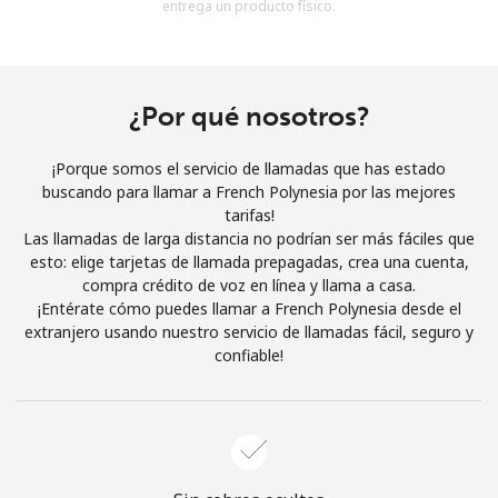
entrega un producto físico.
Al abrir una cuenta en este sitio web, estoy de acuerdo con
estos
Términos y condiciones.
Únete
¿Por qué nosotros?
¡Porque somos el servicio de llamadas que has estado
buscando para llamar a French Polynesia por las mejores
tarifas!
¡Hola!
Las llamadas de larga distancia no podrían ser más fáciles que
esto: elige tarjetas de llamada prepagadas, crea una cuenta,
compra crédito de voz en línea y llama a casa.
Inicia sesión o
REGÍSTRATE →
¡Entérate cómo puedes llamar a French Polynesia desde el
extranjero usando nuestro servicio de llamadas fácil, seguro y
confiable!
¿Olvidaste tu contraseña? →