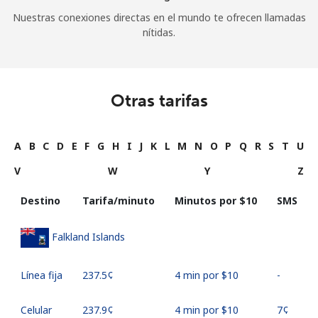
Nuestras conexiones directas en el mundo te ofrecen llamadas
nítidas.
Otras tarifas
A
B
C
D
E
F
G
H
I
J
K
L
M
N
O
P
Q
R
S
T
U
V
W
Y
Z
Destino
Tarifa/minuto
Minutos por ⁦$10⁩
SMS
Falkland Islands
Línea fija
⁦237.5¢⁩
4 min por ⁦$10⁩
-
Celular
⁦237.9¢⁩
4 min por ⁦$10⁩
⁦7¢⁩