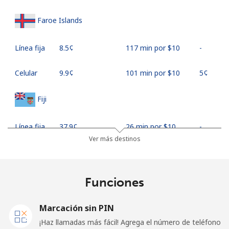
Faroe Islands
Línea fija
⁦8.5¢⁩
117 min por ⁦$10⁩
-
Celular
⁦9.9¢⁩
101 min por ⁦$10⁩
⁦5¢⁩
Fiji
Línea fija
⁦37.9¢⁩
26 min por ⁦$10⁩
-
Ver más destinos
Celular
⁦37.5¢⁩
26 min por ⁦$10⁩
⁦17¢⁩
Finland
Funciones
Línea fija
⁦35.5¢⁩
28 min por ⁦$10⁩
-
Marcación sin PIN
¡Haz llamadas más fácil! Agrega el número de teléfono