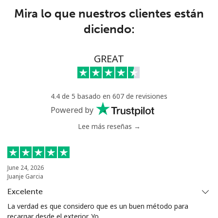
Celular
⁦33.9¢⁩
29 min por ⁦$10⁩
⁦11¢⁩
Mira lo que nuestros clientes están
diciendo:
GREAT
4.4 de 5 basado en 607 de revisiones
Powered by
Lee más reseñas →
June 24, 2026
Juanje Garcia
Excelente
La verdad es que considero que es un buen método para
recargar desde el exterior. Yo...