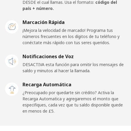
Celular
⁦28.5p⁩
35 min por ⁦£10⁩
⁦9p⁩
DESDE el cual llamas. Usa el formato:
código del
país + número.
France
Marcación Rápida
¡Mejora la velocidad de marcado! Programa tus
Línea fija
⁦1.5p⁩
665 min por ⁦£10⁩
-
números frecuentes en los dígitos de tu teléfono y
conéctate más rápido con tus seres queridos.
Celular
⁦2p⁩
500 min por ⁦£10⁩
-
Notificaciones de Voz
French Guiana
DESACTIVA esta función para omitir los mensajes de
saldo y minutos al hacer la llamada.
Línea fija
⁦4.5p⁩
222 min por ⁦£10⁩
-
Recarga Automática
Celular
⁦25.5p⁩
39 min por ⁦£10⁩
-
¿Preocupado por quedarte sin crédito? Activa la
Recarga Automatica y agregaremos el monto que
especifiques, cada vez que tu saldo disponible quede
French Polynesia
en menos de ⁦£5⁩.
Línea fija
⁦26.5p⁩
37 min por ⁦£10⁩
-