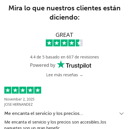
Celular
⁦27.9p⁩
35 min por ⁦£10⁩
⁦9p⁩
Mira lo que nuestros clientes están
diciendo:
GREAT
4.4 de 5 basado en 607 de revisiones
Powered by
Lee más reseñas →
November 2, 2025
JOSE HERNANDEZ
Me encanta el servicio y los precios…
Me encanta el servicio y los precios son accesibles..los
paquetes son un gran benefic...