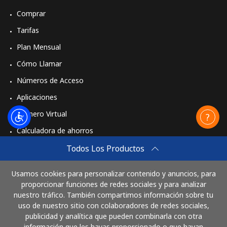
Comprar
Tarifas
Plan Mensual
Cómo Llamar
Números de Acceso
Aplicaciones
Número Virtual
Calculadora de ahorros
Travel eSIM
Todos Los Productos
Comprar
Usamos cookies para personalizar contenido y anuncios, para
Cómo funciona
proporcionar funciones de redes sociales y para analizar
nuestro tráfico. También compartimos información sobre tu
uso de nuestro sitio con colaboradores de redes sociales,
publicidad y analítica que pueden combinarla con otra
Paga con
información que les hayas proporcionado o que hayan