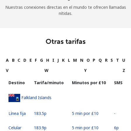
Nuestras conexiones directas en el mundo te ofrecen llamadas
nítidas.
Otras tarifas
A
B
C
D
E
F
G
H
I
J
K
L
M
N
O
P
Q
R
S
T
U
V
W
Y
Z
Destino
Tarifa/minuto
Minutos por ⁦£10⁩
SMS
Falkland Islands
Línea fija
⁦183.5p⁩
5 min por ⁦£10⁩
-
Celular
⁦183.9p⁩
5 min por ⁦£10⁩
⁦6p⁩