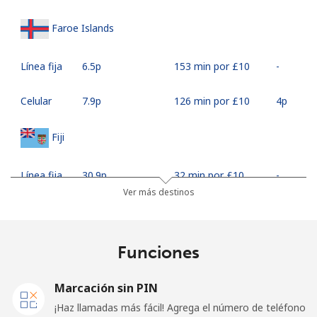
Faroe Islands
Línea fija
⁦6.5p⁩
153 min por ⁦£10⁩
-
Celular
⁦7.9p⁩
126 min por ⁦£10⁩
⁦4p⁩
Fiji
Línea fija
⁦30.9p⁩
32 min por ⁦£10⁩
-
Ver más destinos
Celular
⁦30.5p⁩
32 min por ⁦£10⁩
⁦14p⁩
Finland
Funciones
Línea fija
⁦29.5p⁩
33 min por ⁦£10⁩
-
Marcación sin PIN
¡Haz llamadas más fácil! Agrega el número de teléfono