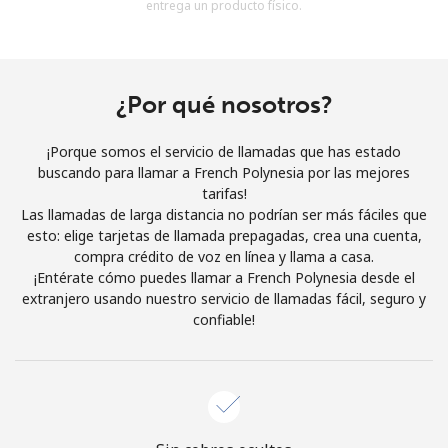
entrega un producto físico.
Al abrir una cuenta en este sitio web, estoy de acuerdo con
estos
Términos y condiciones.
Únete
¿Por qué nosotros?
¡Porque somos el servicio de llamadas que has estado
buscando para llamar a French Polynesia por las mejores
tarifas!
¡Hola!
Las llamadas de larga distancia no podrían ser más fáciles que
esto: elige tarjetas de llamada prepagadas, crea una cuenta,
compra crédito de voz en línea y llama a casa.
Inicia sesión o
REGÍSTRATE →
¡Entérate cómo puedes llamar a French Polynesia desde el
extranjero usando nuestro servicio de llamadas fácil, seguro y
confiable!
¿Olvidaste tu contraseña? →