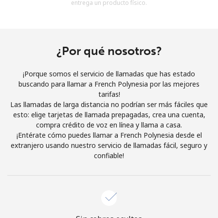
entrega un producto físico.
Al abrir una cuenta en este sitio web, estoy de acuerdo con
estos
Términos y condiciones.
Únete
¿Por qué nosotros?
¡Porque somos el servicio de llamadas que has estado
buscando para llamar a French Polynesia por las mejores
tarifas!
¡Hola!
Las llamadas de larga distancia no podrían ser más fáciles que
esto: elige tarjetas de llamada prepagadas, crea una cuenta,
compra crédito de voz en línea y llama a casa.
Inicia sesión o
REGÍSTRATE →
¡Entérate cómo puedes llamar a French Polynesia desde el
extranjero usando nuestro servicio de llamadas fácil, seguro y
confiable!
¿Olvidaste tu contraseña? →