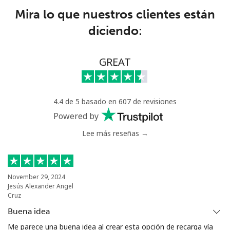
Celular
⁦49.5¢⁩
20 min por ⁦$10⁩
⁦15¢⁩
Mira lo que nuestros clientes están
diciendo:
GREAT
4.4 de 5 basado en 607 de revisiones
Powered by
Lee más reseñas →
November 29, 2024
Jesús Alexander Angel
Cruz
Buena idea
Me parece una buena idea al crear esta opción de recarga vía