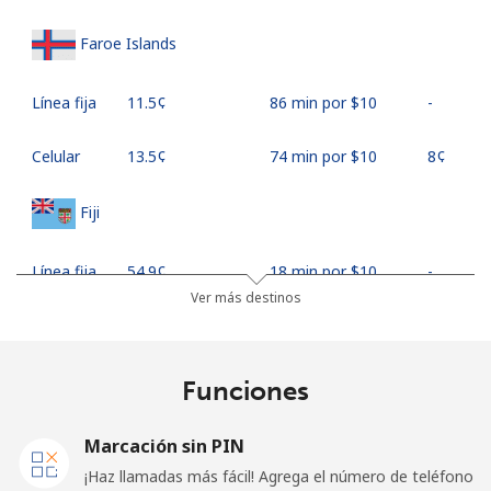
Faroe Islands
Línea fija
⁦11.5¢⁩
86 min por ⁦$10⁩
-
Celular
⁦13.5¢⁩
74 min por ⁦$10⁩
⁦8¢⁩
Fiji
Línea fija
⁦54.9¢⁩
18 min por ⁦$10⁩
-
Ver más destinos
Celular
⁦53.9¢⁩
18 min por ⁦$10⁩
⁦25¢⁩
Finland
Funciones
Línea fija
⁦51.9¢⁩
19 min por ⁦$10⁩
-
Marcación sin PIN
¡Haz llamadas más fácil! Agrega el número de teléfono