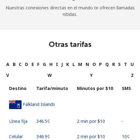
Nuestras conexiones directas en el mundo te ofrecen llamadas
nítidas.
Otras tarifas
A
B
C
D
E
F
G
H
I
J
K
L
M
N
O
P
Q
R
S
T
U
V
W
Y
Z
Destino
Tarifa/minuto
Minutos por ⁦$10⁩
SMS
Falkland Islands
Línea fija
⁦346.5¢⁩
2 min por ⁦$10⁩
-
Celular
⁦346.9¢⁩
2 min por ⁦$10⁩
⁦10¢⁩