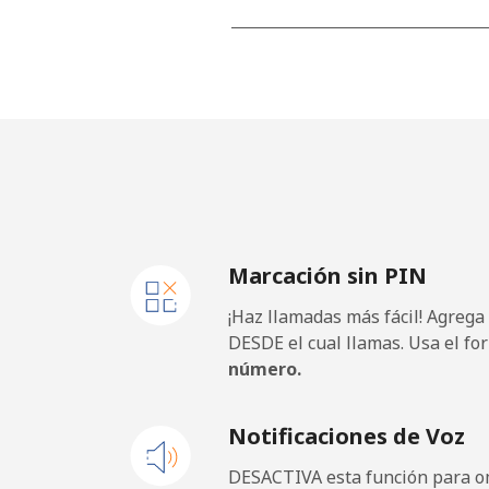
All country
⁦
Cape Verde
Línea fija
⁦
Celular
⁦
Marcación sin PIN
Caribbean Netherlands
¡Haz llamadas más fácil! Agrega
Línea fija
⁦
DESDE el cual llamas. Usa el fo
número.
Celular
⁦
Notificaciones de Voz
Cayman Islands
DESACTIVA esta función para om