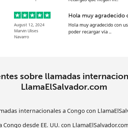
3.5p⁩
285 min por ⁦£10⁩
Hola muy agradecido 
Hola muy agradecido con us
August 12, 2024
1.5p⁩
665 min por ⁦£10⁩
Marvin Ulises
poder recargar vía ...
Navarro
1.5p⁩
665 min por ⁦£10⁩
ntes sobre llamadas internacio
4.5p⁩
222 min por ⁦£10⁩
LlamaElSalvador.com
4.5p⁩
222 min por ⁦£10⁩
madas internacionales a Congo con LlamaElSal
2.4p⁩
416 min por ⁦£10⁩
a Congo desde EE. UU. con LlamaElSalvador.co