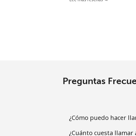
Línea fija
⁦
Celular
⁦
Santiago
⁦
China
Preguntas Frecue
Línea fija
⁦
Celular
⁦
Christmas Island
¿Cómo puedo hacer lla
All country
⁦
¿Cuánto cuesta llamar 