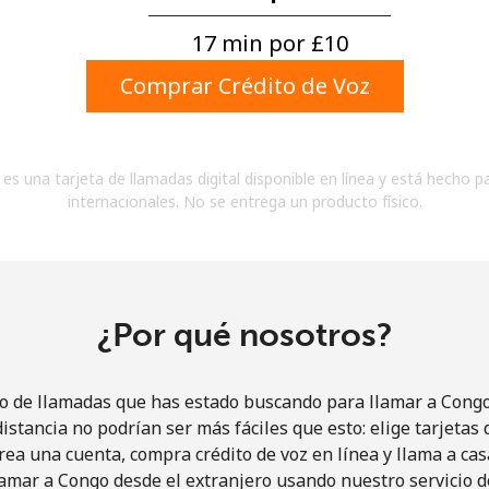
Un número
Un caracter especial
17 min por ⁦£10⁩
Comprar Crédito de Voz
es una tarjeta de llamadas digital disponible en línea y está hecho p
internacionales. No se entrega un producto físico.
Mantente en contacto para recibir nuestras mejores
ofertas.
Al abrir una cuenta en este sitio web, estoy de
acuerdo con estos
Términos y condiciones.
¿Por qué nosotros?
Únete
io de llamadas que has estado buscando para llamar a Congo 
istancia no podrían ser más fáciles que esto: elige tarjeta
rea una cuenta, compra crédito de voz en línea y llama a cas
amar a Congo desde el extranjero usando nuestro servicio de