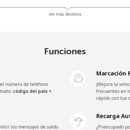
1.5p⁩
665 min por ⁦£10⁩
Ver más destinos
27.9p⁩
35 min por ⁦£10⁩
Funciones
32.5p⁩
30 min por ⁦£10⁩
Marcación 
 el número de teléfono
¡Mejora la vel
18.9p⁩
52 min por ⁦£10⁩
rmato:
código del país +
frecuentes en l
rápido con tus 
19.9p⁩
50 min por ⁦£10⁩
Recarga Au
itir los mensajes de saldo
¿Preocupado por