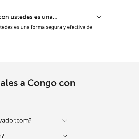
-
con ustedes es una…
tedes es una forma segura y efectiva de
⁦7p⁩
-
nales a Congo con
-
-
vador.com?
-
m?