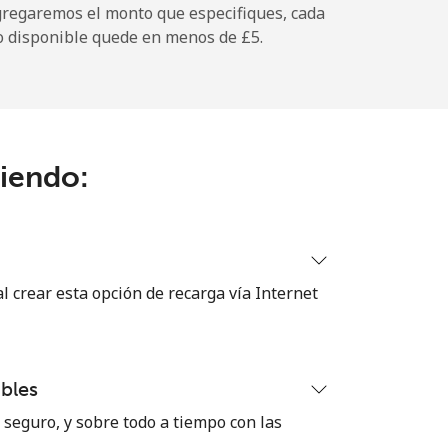
gregaremos el monto que especifiques, cada
-
o disponible quede en menos de ⁦£5⁩.
-
ciendo:
-
-
 crear esta opción de recarga vía Internet
-
bles
⁦13p⁩
seguro, y sobre todo a tiempo con las