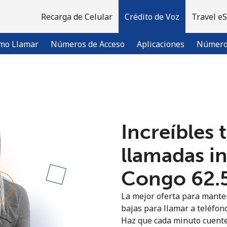
Recarga de Celular
Crédito de Voz
Travel e
mo Llamar
Números de Acceso
Aplicaciones
Número 
¡Bienvenido!
Increíbles 
¿Ya tienes una cuenta?
Inicia sesión →
llamadas i
Regístrate con
Congo ⁦62.
La mejor oferta para manten
bajas para llamar a teléfono
Haz que cada minuto cuente