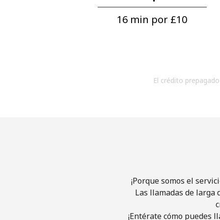
16 min por ⁦£10⁩
El crédito prepagado 
¡Porque somos el servic
Las llamadas de larga d
c
¡Entérate cómo puedes ll