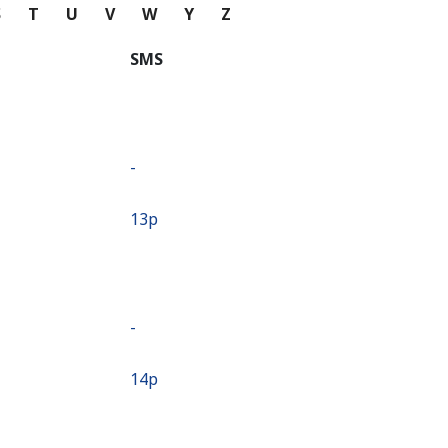
S
T
U
V
W
Y
Z
SMS
-
⁦13p⁩
-
⁦14p⁩