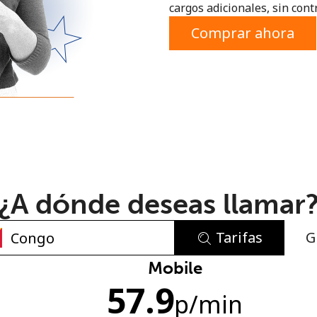
cargos adicionales, sin contr
o
Comprar ahora
¿A dónde deseas llamar
Tarifas
G
No se ha creado una contraseña
Mobile
57.9
Mínimo 8 caracteres
p
/min
Una letra mayúscula y una minúscula