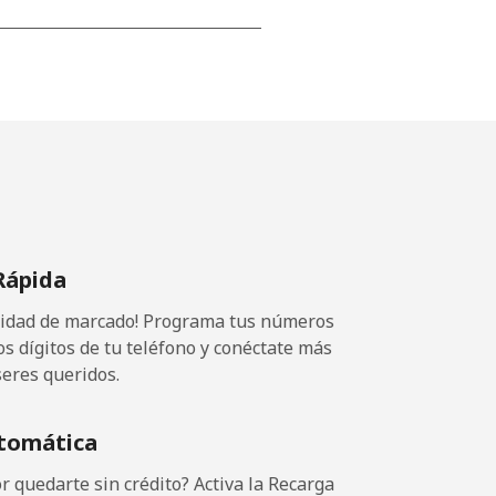
⁦12p⁩
-
⁦13p⁩
Rápida
ocidad de marcado! Programa tus números
-
os dígitos de tu teléfono y conéctate más
seres queridos.
⁦12p⁩
tomática
 quedarte sin crédito? Activa la Recarga