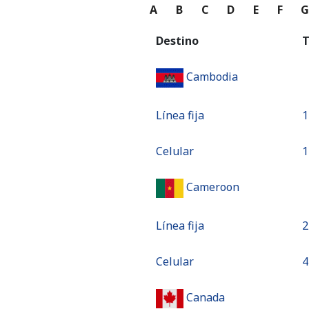
A
B
C
D
E
F
Destino
T
Cambodia
Línea fija
⁦
Celular
⁦
Cameroon
Línea fija
⁦
Celular
⁦
Canada