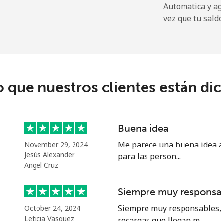
Automatica y a
16.5p⁩
60 min por ⁦£10⁩
vez que tu sald
22.9p⁩
43 min por ⁦£10⁩
c
o que nuestros clientes están di
67.9p⁩
14 min por ⁦£10⁩
56.9p⁩
17 min por ⁦£10⁩
Buena idea
Me parece una buena idea al
November 29, 2024
Jesús Alexander
para las person...
Angel Cruz
60.9p⁩
16 min por ⁦£10⁩
Siempre muy responsa
55.5p⁩
18 min por ⁦£10⁩
Siempre muy responsables, 
October 24, 2024
Leticia Vasquez
recargas que llegan m...