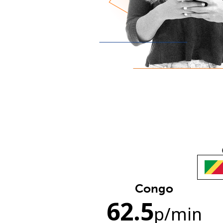
Congo
62.5
p
/min