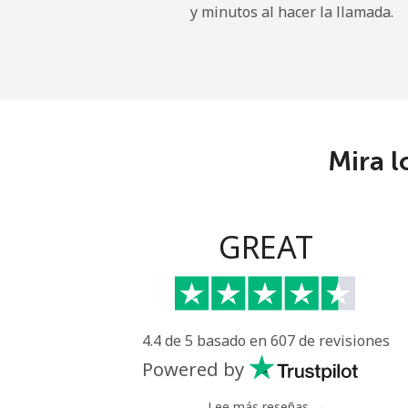
y minutos al hacer la llamada.
Línea fija
⁦
Celular
⁦
Central African Republi
Mira l
Línea fija
⁦
Celular
⁦
GREAT
Chad
Línea fija
⁦
4.4 de 5 basado en 607 de revisiones
Celular
⁦
Powered by
Chile
Lee más reseñas →