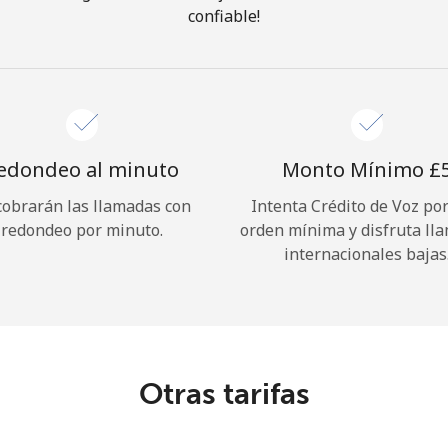
confiable!
¡Hola!
Inicia sesión o
REGÍSTRATE →
edondeo al minuto
Monto Mínimo ⁦£5
cobrarán las llamadas con
Intenta Crédito de Voz po
redondeo por minuto.
orden mínima y disfruta ll
internacionales bajas
¿Olvidaste tu contraseña? →
Iniciar Sesión
Otras tarifas