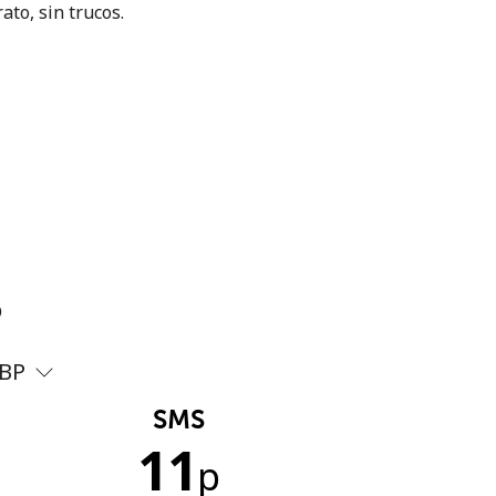
ato, sin trucos.
?
BP
SMS
11
p