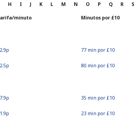
o
G
H
I
J
K
L
M
N
O
P
Q
R
Continuar con
arifa/minuto
Minutos por ⁦£10⁩
12.9p⁩
77 min por ⁦£10⁩
12.5p⁩
80 min por ⁦£10⁩
27.9p⁩
35 min por ⁦£10⁩
41.9p⁩
23 min por ⁦£10⁩