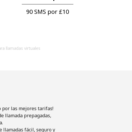
90 SMS por ⁦£10⁩
ara llamadas virtuales
por las mejores tarifas!
s de llamada prepagadas,
a.
 llamadas fácil, seguro y